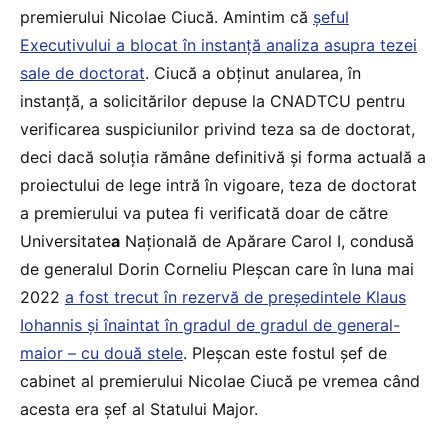
premierului Nicolae Ciucă. Amintim că
șeful
Executivului a blocat în instanță analiza asupra tezei
sale de doctorat
. Ciucă a obținut anularea, în
instanță, a solicitărilor depuse la CNADTCU pentru
verificarea suspiciunilor privind teza sa de doctorat,
deci dacă soluția rămâne definitivă și forma actuală a
proiectului de lege intră în vigoare, teza de doctorat
a premierului va putea fi verificată doar de către
Universitate
a
Națională de Apărare Carol I, condusă
de generalul Dorin Corneliu Pleșcan care în luna mai
2022
a fost trecut în rezervă de președintele Klaus
Iohannis și înaintat în gradul de gradul de general-
maior – cu două stele
. Pleșcan este fostul șef de
cabinet al premierului Nicolae Ciucă pe vremea când
acesta era șef al Statului Major.