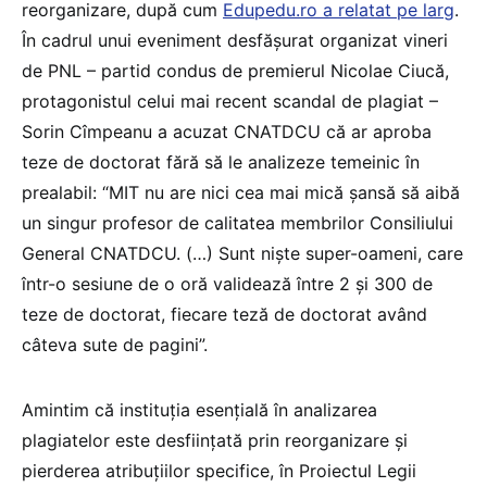
reorganizare, după cum
Edupedu.ro a relatat pe larg
.
În cadrul unui eveniment desfășurat organizat vineri
de PNL – partid condus de premierul Nicolae Ciucă,
protagonistul celui mai recent scandal de plagiat –
Sorin Cîmpeanu a acuzat CNATDCU că ar aproba
teze de doctorat fără să le analizeze temeinic în
prealabil: “MIT nu are nici cea mai mică șansă să aibă
un singur profesor de calitatea membrilor Consiliului
General CNATDCU. (…) Sunt niște super-oameni, care
într-o sesiune de o oră validează între 2 și 300 de
teze de doctorat, fiecare teză de doctorat având
câteva sute de pagini”.
Amintim că instituția esențială în analizarea
plagiatelor este desființată prin reorganizare și
pierderea atribuțiilor specifice, în Proiectul Legii