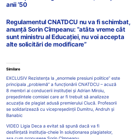
anii ‘50
Regulamentul CNATDCU nu va fi schimbat,
anunță Sorin Cîmpeanu: “atâta vreme cât
sunt ministru al Educației, nu voi accepta
alte solicitări de modificare”
Similare
EXCLUSIV Rezistența la „enormele presiuni politice” este
principala „problemă” a funcționării CNATDCU – acuză
8 membri ai conducerii instituției și Adrian Miroiu,
președintele comisiei care ar fi trebuit să analizeze
acuzația de plagiat adusă premierului Ciucă. Profesorii
se solidarizează cu vicepreședinții Dumitru, Andruh și
Banabic
VIDEO Ligia Deca a evitat să spună dacă va fi
desființată instituția-cheie în soluționarea plagiatelor,
așa cum propusese Sorin Cîmpeanu