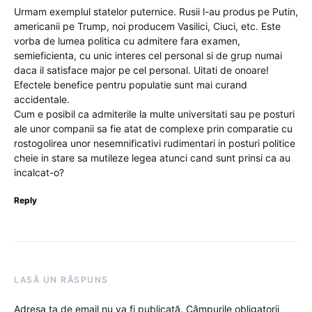
Urmam exemplul statelor puternice. Rusii l-au produs pe Putin,
americanii pe Trump, noi producem Vasilici, Ciuci, etc. Este
vorba de lumea politica cu admitere fara examen,
semieficienta, cu unic interes cel personal si de grup numai
daca il satisface major pe cel personal. Uitati de onoare!
Efectele benefice pentru populatie sunt mai curand
accidentale.
Cum e posibil ca admiterile la multe universitati sau pe posturi
ale unor companii sa fie atat de complexe prin comparatie cu
rostogolirea unor nesemnificativi rudimentari in posturi politice
cheie in stare sa mutileze legea atunci cand sunt prinsi ca au
incalcat-o?
Reply
LASĂ UN RĂSPUNS
Adresa ta de email nu va fi publicată.
Câmpurile obligatorii