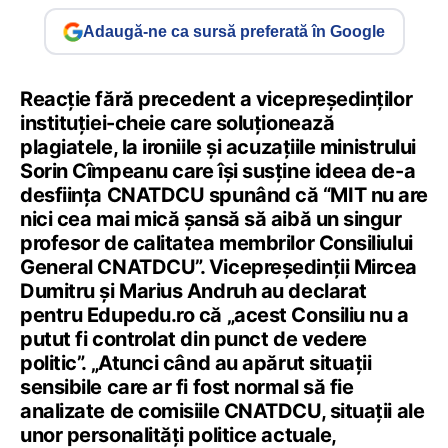
Adaugă-ne ca sursă preferată în Google
Reacție fără precedent a vicepreședinților
instituției-cheie care soluționează
plagiatele, la ironiile și acuzațiile ministrului
Sorin Cîmpeanu care își susține ideea de-a
desființa CNATDCU spunând că “MIT nu are
nici cea mai mică șansă să aibă un singur
profesor de calitatea membrilor Consiliului
General CNATDCU”. Vicepreședinții Mircea
Dumitru și Marius Andruh au declarat
pentru Edupedu.ro că „acest Consiliu nu a
putut fi controlat din punct de vedere
politic”. „Atunci când au apărut situații
sensibile care ar fi fost normal să fie
analizate de comisiile CNATDCU, situații ale
unor personalități politice actuale,