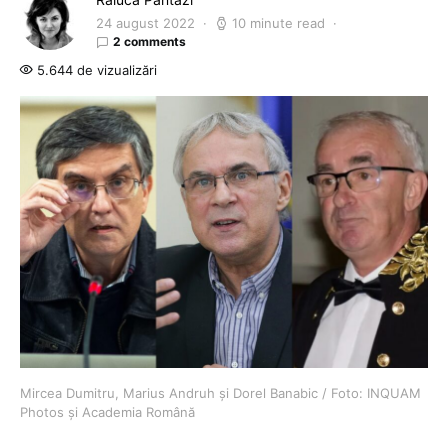
24 august 2022
10 minute read
2 comments
5.644 de vizualizări
Mircea Dumitru, Marius Andruh și Dorel Banabic / Foto: INQUAM
Photos și Academia Română