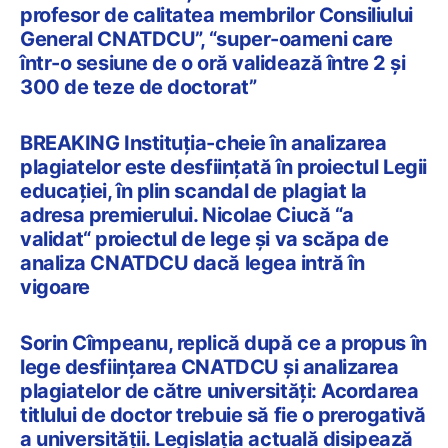
profesor de calitatea membrilor Consiliului
General CNATDCU”, “super-oameni care
într-o sesiune de o oră validează între 2 și
300 de teze de doctorat”
BREAKING Instituția-cheie în analizarea
plagiatelor este desființată în proiectul Legii
educației, în plin scandal de plagiat la
adresa premierului. Nicolae Ciucă “a
validat“ proiectul de lege și va scăpa de
analiza CNATDCU dacă legea intră în
vigoare
Sorin Cîmpeanu, replică după ce a propus în
lege desființarea CNATDCU și analizarea
plagiatelor de către universități: Acordarea
titlului de doctor trebuie să fie o prerogativă
a universității. Legislația actuală disipează