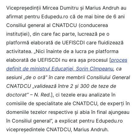
Vicepreședinții Mircea Dumitru și Marius Andruh au
afirmat pentru Edupedu.ro că de mai bine de 6 ani
Consiliul general al CNATDCU (conducerea
instituției), din care fac parte, lucrează pe o
platformă elaborată de UEFISCDI care fluidizează
activitatea. „Nici înainte de a lucra pe platforma
elaborată de UEFISCDI nu era așa procesul [
proces
definit de ministrul Educației, Sorin Cîmpeanu
, ca
sesiuni „de o oră” în care membrii Consiliului General
CNATDCU „validează între 2 și 300 de teze de
doctorat” – N. Red.
], ci tezele erau analizate în
comisiile de specialitate ale CNATDCU, de experți în
domeniile tezelor respective și abia în final ajungeau
în Consiliul general”, a explicat pentru Edupedu.ro
vicepreședintele CNATDCU, Marius Andruh.