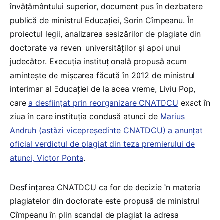
învățământului superior, document pus în dezbatere
publică de ministrul Educației, Sorin Cîmpeanu. În
proiectul legii, analizarea sesizărilor de plagiate din
doctorate va reveni universităților și apoi unui
judecător. Execuția instituțională propusă acum
amintește de mișcarea făcută în 2012 de ministrul
interimar al Educației de la acea vreme, Liviu Pop,
care
a desființat prin reorganizare CNATDCU
exact în
ziua în care instituția condusă atunci de
Marius
Andruh (astăzi vicepreședinte CNATDCU) a anunțat
oficial verdictul de plagiat din teza premierului de
atunci, Victor Ponta
.
Desființarea CNATDCU ca for de decizie în materia
plagiatelor din doctorate este propusă de ministrul
Cîmpeanu în plin scandal de plagiat la adresa