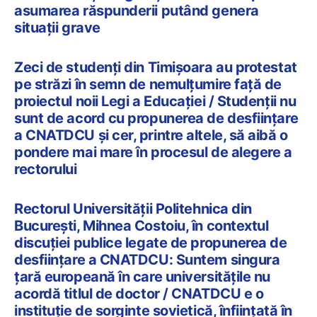
asumarea răspunderii putând genera
situații grave
Zeci de studenți din Timișoara au protestat
pe străzi în semn de nemulțumire față de
proiectul noii Legi a Educației / Studenții nu
sunt de acord cu propunerea de desființare
a CNATDCU și cer, printre altele, să aibă o
pondere mai mare în procesul de alegere a
rectorului
Rectorul Universităţii Politehnica din
Bucureşti, Mihnea Costoiu, în contextul
discuției publice legate de propunerea de
desființare a CNATDCU: Suntem singura
ţară europeană în care universităţile nu
acordă titlul de doctor / CNATDCU e o
instituție de sorginte sovietică, înființată în