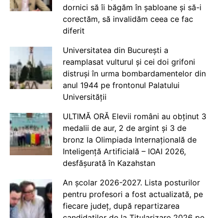
dornici să îi băgăm în șabloane și să-i
corectăm, să invalidăm ceea ce fac
diferit
Universitatea din București a
reamplasat vulturul și cei doi grifoni
distruși în urma bombardamentelor din
anul 1944 pe frontonul Palatului
Universității
ULTIMĂ ORĂ Elevii români au obținut 3
medalii de aur, 2 de argint și 3 de
bronz la Olimpiada Internațională de
Inteligență Artificială – IOAI 2026,
desfășurată în Kazahstan
An școlar 2026-2027. Lista posturilor
pentru profesori a fost actualizată, pe
fiecare județ, după repartizarea
candidaților de la Titularizare 2026 pe