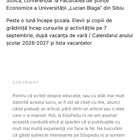
Stoica, conferențiar la Facultatea de Științe
Economice a Universității „Lucian Blaga” din Sibiu
Peste o lună începe școala. Elevii și copiii de
grădiniță încep cursurile și activitățile pe 7
septembrie, după vacanța de vară / Calendarul anului
școlar 2026-2027 și lista vacanțelor
COPYRIGHT
Pentru că scrieți despre educație, sau cu atât mai mult
datorită acestui lucru, ar fi util să citați cu link, atunci
când preluați un articol, părți dintr-un articol sau o idee
care v-a inspirat. Noi, la EduPedu.ro ne-am asumat
această conduită etică și sperăm că și publicațiile cu
mult mai multă experiență vor face la fel. Ne bucurăm
că găsiți subiecte interesante pe Edupedu.ro și suntem