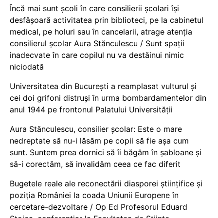
Încă mai sunt școli în care consilierii școlari își
desfășoară activitatea prin biblioteci, pe la cabinetul
medical, pe holuri sau în cancelarii, atrage atenția
consilierul școlar Aura Stănculescu / Sunt spații
inadecvate în care copilul nu va destăinui nimic
niciodată
Universitatea din București a reamplasat vulturul și
cei doi grifoni distruși în urma bombardamentelor din
anul 1944 pe frontonul Palatului Universității
Aura Stănculescu, consilier școlar: Este o mare
nedreptate să nu-i lăsăm pe copii să fie așa cum
sunt. Suntem prea dornici să îi băgăm în șabloane și
să-i corectăm, să invalidăm ceea ce fac diferit
Bugetele reale ale reconectării diasporei științifice și
poziția României la coada Uniunii Europene în
cercetare-dezvoltare / Op Ed Profesorul Eduard