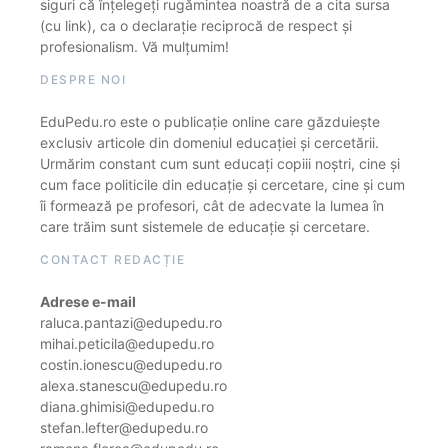
siguri că înțelegeți rugămintea noastră de a cita sursa
(cu link), ca o declarație reciprocă de respect și
profesionalism. Vă mulțumim!
DESPRE NOI
EduPedu.ro este o publicație online care găzduiește
exclusiv articole din domeniul educației și cercetării.
Urmărim constant cum sunt educați copiii noștri, cine și
cum face politicile din educație și cercetare, cine și cum
îi formează pe profesori, cât de adecvate la lumea în
care trăim sunt sistemele de educație și cercetare.
CONTACT REDACȚIE
Adrese e-mail
raluca.pantazi@edupedu.ro
mihai.peticila@edupedu.ro
costin.ionescu@edupedu.ro
alexa.stanescu@edupedu.ro
diana.ghimisi@edupedu.ro
stefan.lefter@edupedu.ro