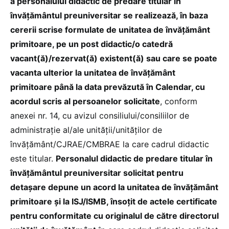
a personalului didactic de predare titular în
învăţământul preuniversitar se realizează, în baza
cererii scrise formulate de unitatea de învăţământ
primitoare, pe un post didactic/o catedră
vacant(ă)/rezervat(ă) existent(ă) sau care se poate
vacanta ulterior la unitatea de învăţământ
primitoare până la data prevăzută în Calendar, cu
acordul scris al persoanelor solicitate
, conform
anexei nr. 14, cu avizul consiliului/consiliilor de
administraţie al/ale unităţii/unităţilor de
învăţământ/CJRAE/CMBRAE la care cadrul didactic
este titular.
Personalul didactic de predare titular în
învăţământul preuniversitar solicitat pentru
detaşare depune un acord la unitatea de învăţământ
primitoare şi la ISJ/ISMB, însoţit de actele certificate
pentru conformitate cu originalul de către directorul