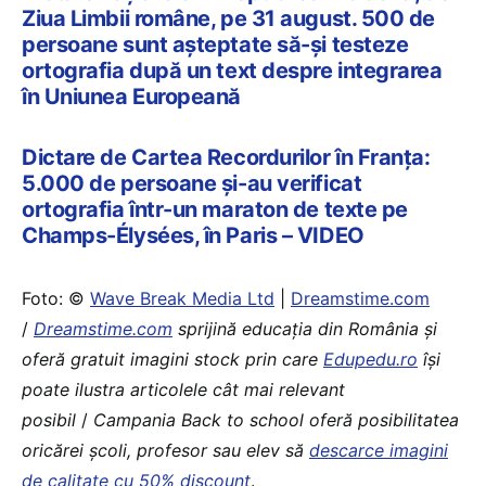
Ziua Limbii române, pe 31 august. 500 de
persoane sunt așteptate să-și testeze
ortografia după un text despre integrarea
în Uniunea Europeană
Dictare de Cartea Recordurilor în Franța:
5.000 de persoane și-au verificat
ortografia într-un maraton de texte pe
Champs-Élysées, în Paris – VIDEO
Foto: ©
Wave Break Media Ltd
|
Dreamstime.com
/
Dreamstime.com
sprijină educaţia din România şi
oferă gratuit imagini stock prin care
Edupedu.ro
îşi
poate ilustra articolele cât mai relevant
posibil
/
Campania Back to school oferă posibilitatea
oricărei școli, profesor sau elev să
descarce imagini
de calitate cu 50% discount
.