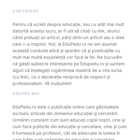
COPYRIGHT
Pentru că scrieți despre educație, sau cu atât mai mult
datorită acestui lucru, ar fi util să citați cu link, atunci
când preluați un articol, părți dintr-un articol sau o idee
care v-a inspirat. Noi, la EduPedu.ro ne-am asumat
această conduită etică și sperăm că și publicațiile cu
mult mai multă experiență vor face la fel. Ne bucurăm
că găsiți subiecte interesante pe Edupedu.ro și suntem
siguri că înțelegeți rugămintea noastră de a cita sursa
(cu link), ca o declarație reciprocă de respect și
profesionalism. Vă mulțumim!
DESPRE NOI
EduPedu.ro este o publicație online care găzduiește
exclusiv articole din domeniul educației și cercetării.
Urmărim constant cum sunt educați copiii noștri, cine și
cum face politicile din educație și cercetare, cine și cum
îi formează pe profesori, cât de adecvate la lumea în
care trăim sunt sistemele de educație și cercetare.