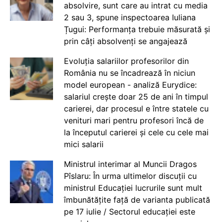
absolvire, sunt care au intrat cu media
2 sau 3, spune inspectoarea Iuliana
Țugui: Performanța trebuie măsurată și
prin câți absolvenți se angajează
Evoluția salariilor profesorilor din
România nu se încadrează în niciun
model european - analiză Eurydice:
salariul crește doar 25 de ani în timpul
carierei, dar procesul e între statele cu
venituri mari pentru profesori încă de
la începutul carierei și cele cu cele mai
mici salarii
Ministrul interimar al Muncii Dragos
Pîslaru: În urma ultimelor discuții cu
ministrul Educației lucrurile sunt mult
îmbunătățite față de varianta publicată
pe 17 iulie / Sectorul educației este