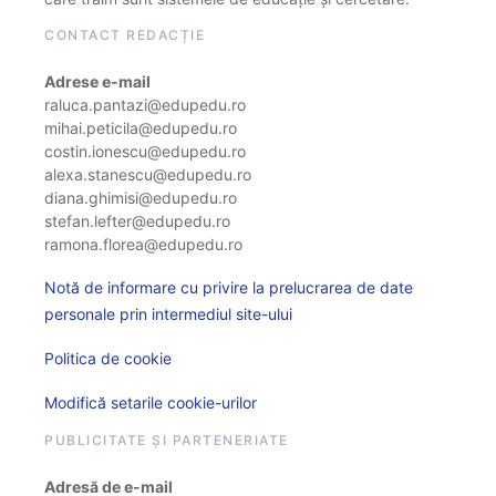
CONTACT REDACȚIE
Adrese e-mail
raluca.pantazi@edupedu.ro
mihai.peticila@edupedu.ro
costin.ionescu@edupedu.ro
alexa.stanescu@edupedu.ro
diana.ghimisi@edupedu.ro
stefan.lefter@edupedu.ro
ramona.florea@edupedu.ro
Notă de informare cu privire la prelucrarea de date
personale prin intermediul site-ului
Politica de cookie
Modifică setarile cookie-urilor
PUBLICITATE ȘI PARTENERIATE
Adresă de e-mail