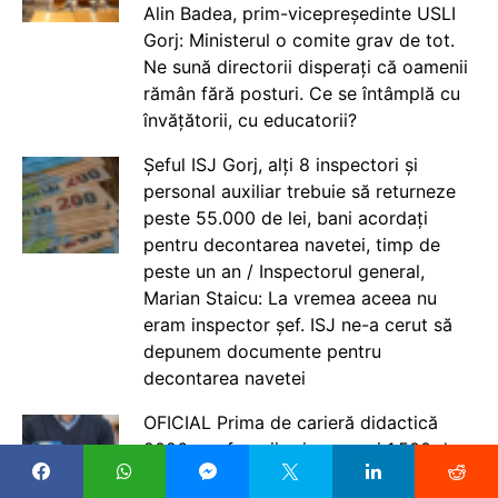
Alin Badea, prim-vicepreședinte USLI
Gorj: Ministerul o comite grav de tot.
Ne sună directorii disperați că oamenii
rămân fără posturi. Ce se întâmplă cu
învățătorii, cu educatorii?
Șeful ISJ Gorj, alți 8 inspectori și
personal auxiliar trebuie să returneze
peste 55.000 de lei, bani acordați
pentru decontarea navetei, timp de
peste un an / Inspectorul general,
Marian Staicu: La vremea aceea nu
eram inspector șef. ISJ ne-a cerut să
depunem documente pentru
decontarea navetei
OFICIAL Prima de carieră didactică
2026: profesorii primesc cei 1.500 de
lei până la 31 august și îi pot folosi