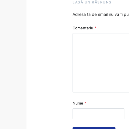
LASĂ UN RĂSPUNS
Adresa ta de email nu va fi pu
Comentariu
*
Nume
*