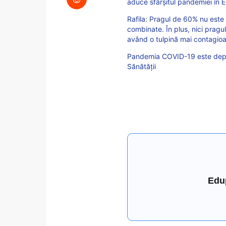
aduce sfârșitul pandemiei în 
Rafila: Pragul de 60% nu este 
combinate. În plus, nici prag
având o tulpină mai contagio
Pandemia COVID-19 este depar
Sănătății
Edu