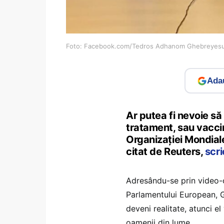
Foto: Facebook.com/Tedros Adhanom Ghebreyes
Adau
Ar putea fi nevoie s
tratament, sau vaccinu
Organizaţiei Mondial
citat de Reuters,
scr
Adresându-se prin video-c
Parlamentului European, 
deveni realitate, atunci el
oamenii din lume.