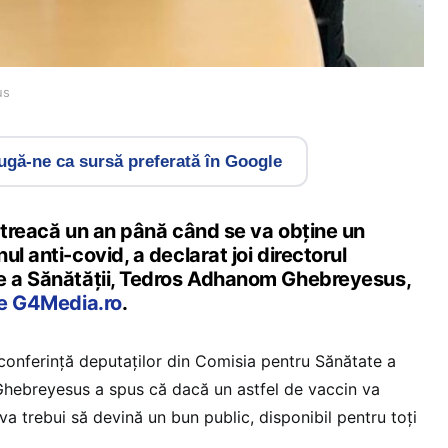
us
gă-ne ca sursă preferată în Google
ă treacă un an până când se va obţine un
l anti-covid, a declarat joi directorul
e a Sănătăţii, Tedros Adhanom Ghebreyesus,
ie G4Media.ro
.
onferinţă deputaţilor din Comisia pentru Sănătate a
Ghebreyesus a spus că dacă un astfel de vaccin va
 va trebui să devină un bun public, disponibil pentru toţi