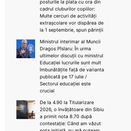
posturile la plata cu ora din
cadrul cluburilor copiilor:
Multe cercuri de activități
extrașcolare vor dispărea de
la 1 septembrie, spun părinții
Ministrul interimar al Muncii
Dragos Pîslaru: În urma
ultimelor discuții cu ministrul
Educației lucrurile sunt mult
îmbunătățite față de varianta
publicată pe 17 iulie /
Sectorul educației este
crucial
De la 4.90 la Titularizare
2026, o învățătoare din Sibiu
a primit nota 8.70 după
contestație: Când am văzut
nota inițială, nu mă puteam