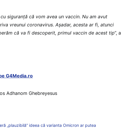
 cu siguranţă că vom avea un vaccin. Nu am avut
iva vreunui coronavirus. Aşadar, acesta ar fi, atunci
perăm că va fi descoperit, primul vaccin de acest tip
”, a
l pe G4Media.ro
ros Adhanom Ghebreyesus
ră „plauzibilă” ideea că varianta Omicron ar putea