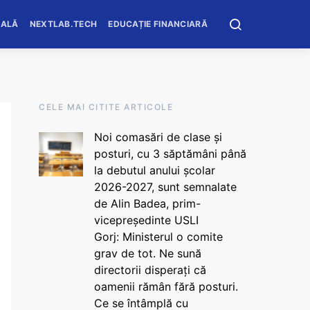
OALĂ
NEXTLAB.TECH
EDUCAȚIE FINANCIARĂ
CELE MAI CITITE ARTICOLE
Noi comasări de clase și
posturi, cu 3 săptămâni până
la debutul anului școlar
2026-2027, sunt semnalate
de Alin Badea, prim-
vicepreședinte USLI
Gorj: Ministerul o comite
grav de tot. Ne sună
directorii disperați că
oamenii rămân fără posturi.
Ce se întâmplă cu