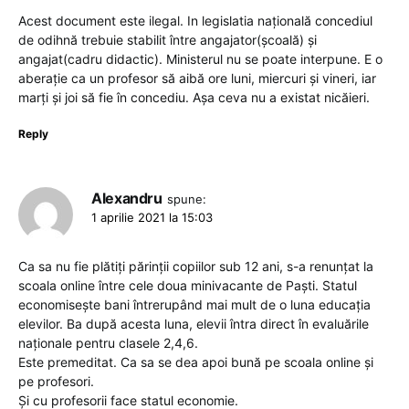
Acest document este ilegal. In legislatia națională concediul
de odihnă trebuie stabilit între angajator(școală) și
angajat(cadru didactic). Ministerul nu se poate interpune. E o
aberație ca un profesor să aibă ore luni, miercuri și vineri, iar
marți și joi să fie în concediu. Așa ceva nu a existat nicăieri.
Reply
Alexandru
spune:
1 aprilie 2021 la 15:03
Ca sa nu fie plătiți părinții copiilor sub 12 ani, s-a renunțat la
scoala online între cele doua minivacante de Paști. Statul
economisește bani întrerupând mai mult de o luna educația
elevilor. Ba după acesta luna, elevii întra direct în evaluările
naționale pentru clasele 2,4,6.
Este premeditat. Ca sa se dea apoi bună pe scoala online și
pe profesori.
Și cu profesorii face statul economie.