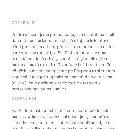
COPYRIGHT
Pentru că scrieți despre educație, sau cu atât mai mult
datorită acestui lucru, ar fi util să citați cu link, atunci
când preluați un articol, părți dintr-un articol sau o idee
care v-a inspirat. Noi, la EduPedu.ro ne-am asumat
această conduită etică și sperăm că și publicațiile cu
mult mai multă experiență vor face la fel. Ne bucurăm
că găsiți subiecte interesante pe Edupedu.ro și suntem
siguri că înțelegeți rugămintea noastră de a cita sursa
(cu link), ca o declarație reciprocă de respect și
profesionalism. Vă mulțumim!
DESPRE NOI
EduPedu.ro este o publicație online care găzduiește
exclusiv articole din domeniul educației și cercetării.
Urmărim constant cum sunt educați copiii noștri, cine și
cum face politicile din educație și cercetare, cine și cum