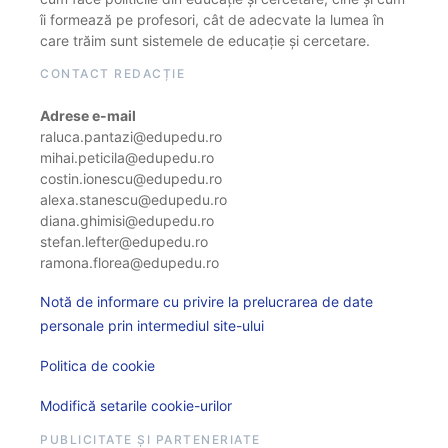
îi formează pe profesori, cât de adecvate la lumea în
care trăim sunt sistemele de educație și cercetare.
CONTACT REDACȚIE
Adrese e-mail
raluca.pantazi@edupedu.ro
mihai.peticila@edupedu.ro
costin.ionescu@edupedu.ro
alexa.stanescu@edupedu.ro
diana.ghimisi@edupedu.ro
stefan.lefter@edupedu.ro
ramona.florea@edupedu.ro
Notă de informare cu privire la prelucrarea de date
personale prin intermediul site-ului
Politica de cookie
Modifică setarile cookie-urilor
PUBLICITATE ȘI PARTENERIATE