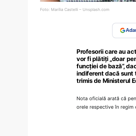
Foto: Marília Castelli – Unsplash.com
Adau
Profesorii care au act
vor fi plătiți „doar 
funcției de bază”, d
indiferent dacă sunt t
trimis de Ministerul E
Nota oficială arată că pe
orele respective în regim 