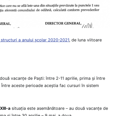
i structuri a anului școlar 2020-2021
, de luna viitoare
:
ouă vacanțe de Paști: între 2-11 aprilie, prima și între
. Între aceste perioade aceștia fac cursuri în sistem
XIII-a
situația este asemănătoare – au două vacanțe de
rima și între 30 aprilie – 9 mai, a doua.