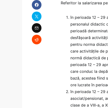
Referitor la salarizarea p
în perioada 12 – 29 a
personalul didactic 
perioadă determinată 
desfășoară activități
pentru norma didacti
care activitățile de
normă didactică de p
perioada 12 – 29 apr
care conduc la depăș
bază, acestea fiind 
ore lucrate în perio
în perioada 12 – 29 
asociat/pensionat, a
clase de a VIII-a, a X