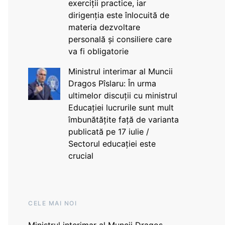
exerciții practice, iar
dirigenția este înlocuită de
materia dezvoltare
personală și consiliere care
va fi obligatorie
Ministrul interimar al Muncii
Dragos Pîslaru: În urma
ultimelor discuții cu ministrul
Educației lucrurile sunt mult
îmbunătățite față de varianta
publicată pe 17 iulie /
Sectorul educației este
crucial
CELE MAI NOI