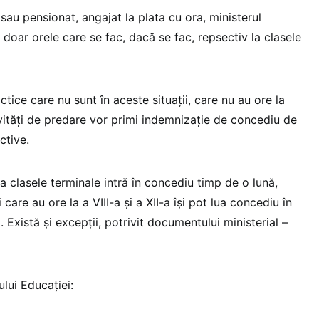
sau pensionat, angajat la plata cu ora, ministerul
 doar orele care se fac, dacă se fac, repsectiv la clasele
ctice care nu sunt în aceste situații, care nu au ore la
ivități de predare vor primi indemnizație de concediu de
ctive.
la clasele terminale intră în concediu timp de o lună,
i care au ore la a VIII-a și a XII-a își pot lua concediu în
i. Există și excepții, potrivit documentului ministerial –
ului Educației: