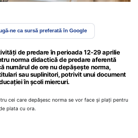
gă-ne ca sursă preferată în Google
ivități de predare în perioada 12-29 aprilie
pentru norma didactică de predare aferentă
acă numărul de ore nu depășește norma,
itulari sau suplinitori, potrivit unui document
ducației în școli miercuri.
ntru cei care depășesc norma se vor face și plați pentru
de plata cu ora.