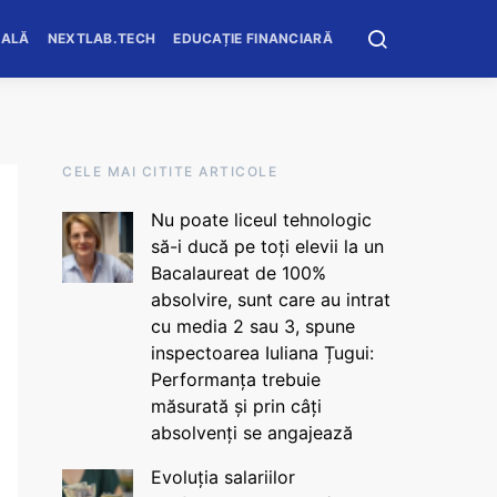
OALĂ
NEXTLAB.TECH
EDUCAȚIE FINANCIARĂ
CELE MAI CITITE ARTICOLE
Nu poate liceul tehnologic
să-i ducă pe toți elevii la un
Bacalaureat de 100%
absolvire, sunt care au intrat
cu media 2 sau 3, spune
inspectoarea Iuliana Țugui:
Performanța trebuie
măsurată și prin câți
absolvenți se angajează
Evoluția salariilor