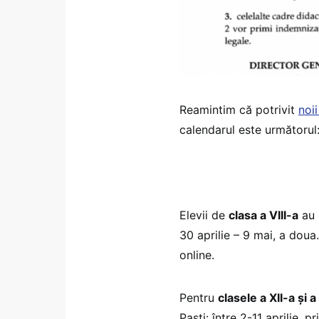
Reamintim că potrivit
noi
calendarul este următorul
Elevii de
clasa a VIII-a
au d
30 aprilie – 9 mai, a doua
online.
Pentru
clasele a XII-a și a 
Paști: între 2-11 aprilie, p