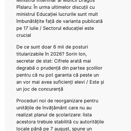
Ministrul interimar al Muncii Dragos
Pîslaru: În urma ultimelor discuții cu
ministrul Educației lucrurile sunt mult
îmbunătățite față de varianta publicată
pe 17 iulie / Sectorul educației este
crucial
De ce sunt doar 6 mii de posturi
titularizabile în 2026? Sorin Ion,
secretar de stat: Cifrele arată mai
degrabă o prudență din partea școlilor
pentru că nu pot garanta că peste un
an vor mai avea suficienți elevi / Este și
un joc de concurență
Proceduri noi de reorganizare pentru
unitățile de învățământ care nu au
realizat planul de școlarizare: lista
acestora trebuie stabilită cu autoritățile
locale până pe 7 august, spune un