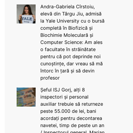
Andra-Gabriela Cîrstoiu,
elevă din Târgu Jiu, admisă
la Yale University cu o bursă
completă în Biofizică și
Biochimie Moleculară și
Computer Science: Am ales
o facultate în străinătate
pentru că pot deprinde noi
cunoștințe, dar vreau să mă
întorc în țară și să devin
profesor
Șeful ISJ Gorj, alți 8
inspectori și personal
auxiliar trebuie să returneze
peste 55.000 de lei, bani
acordați pentru decontarea
navetei, timp de peste un an
/ Inspectorul general, Marian