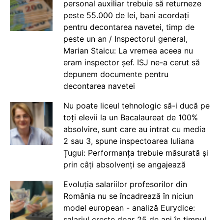
personal auxiliar trebuie să returneze
peste 55.000 de lei, bani acordați
pentru decontarea navetei, timp de
peste un an / Inspectorul general,
Marian Staicu: La vremea aceea nu
eram inspector șef. ISJ ne-a cerut să
depunem documente pentru
decontarea navetei
Nu poate liceul tehnologic să-i ducă pe
toți elevii la un Bacalaureat de 100%
absolvire, sunt care au intrat cu media
2 sau 3, spune inspectoarea Iuliana
Țugui: Performanța trebuie măsurată și
prin câți absolvenți se angajează
Evoluția salariilor profesorilor din
România nu se încadrează în niciun
model european - analiză Eurydice:
salariul crește doar 25 de ani în timpul