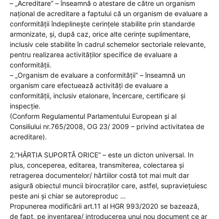
– „Acreditare” – înseamnă o atestare de către un organism
național de acreditare a faptului că un organism de evaluare a
conformității îndeplinește cerințele stabilite prin standarde
armonizate, și, după caz, orice alte cerințe suplimentare,
inclusiv cele stabilite în cadrul schemelor sectoriale relevante,
pentru realizarea activităților specifice de evaluare a
conformității.
– „Organism de evaluare a conformității” – înseamnă un
organism care efectuează activități de evaluare a
conformității, inclusiv etalonare, încercare, certificare și
inspecție.
(Conform Regulamentul Parlamentului European şi al
Consiliului nr.765/2008, OG 23/ 2009 – privind activitatea de
acreditare).
2.”HÂRTIA SUPORTĂ ORICE” – este un dicton universal. In
plus, conceperea, editarea, transmiterea, colectarea și
retragerea documentelor/ hârtiilor costă tot mai mult dar
asigură obiectul muncii birocraților care, astfel, supraviețuiesc
peste ani și chiar se autoreproduc …
Propunerea modificării art.11 al HGR 993/2020 se bazează,
de fapt, pe inventarea/ introducerea unui nou document ce ar