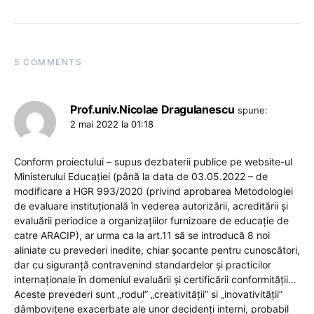
5 COMMENTS
Prof.univ.Nicolae Dragulanescu
spune:
2 mai 2022 la 01:18
Conform proiectului – supus dezbaterii publice pe website-ul
Ministerului Educației (până la data de 03.05.2022 – de
modificare a HGR 993/2020 (privind aprobarea Metodologiei
de evaluare instituţională în vederea autorizării, acreditării şi
evaluării periodice a organizaţiilor furnizoare de educaţie de
catre ARACIP), ar urma ca la art.11 să se introducă 8 noi
aliniate cu prevederi inedite, chiar șocante pentru cunoscători,
dar cu siguranță contravenind standardelor și practicilor
internaționale în domeniul evaluării și certificării conformității…
Aceste prevederi sunt „rodul” „creativității” si „inovativității”
dâmbovițene exacerbate ale unor decidenți interni, probabil