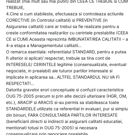
realizat (mai mult sau mai putin) din CEEA CE TREBUIE si CUM
TREBUIE,
4.Cine si cum stabileste, efectueaza si controleaza actiunile
CORECTIVE (in Controlul calitatii) si PREVENTIVE (in
Asigurarea calitatii) care ar trebui sa fie realizate pentru a
creste conformitatea realizarilor cu cerintele prestablite (CEEA
CE si CUM).Aceasta reprezinta IMBUNATATIREA CALITATII – a
4-a etapa a Managementului calitatii…
O remarca esentiala: referentialul STANDARD, pentru a putea
fi ulterior si aplicat/ respectat, trebuie sa tina cont de
INTERESELE/ CERINTELE legitime (consensualizate, eventual
negociate, in prealabil) ale tuturor partilor interesate si
implicate in aplicarea sa…ALTFEL STANDARDUL NU VA FI
RESPECTAT!…
Datorita gravelor erori conceptuale si confuzii caracteristice
OUG 75-2005 precum si prin alte decizii ulterioare (HGR, OM,
etc.), ARACIP si ARACIS si-au permis sa stabileasca toate
STANDARDELE utilizate ca referential in evaluari, pur si simplu
din birouri, FARA CONSULTAREA PARTILOR INTERESATE
(beneficiarii directi si indirecti ai asigurarii calitatii educatiei,
mentionati totusi in OUG 75-2005) si necesara
consensualizare prin negociere prealabila…