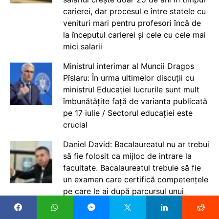
carierei, dar procesul e între statele cu
venituri mari pentru profesori încă de
la începutul carierei și cele cu cele mai
mici salarii
Ministrul interimar al Muncii Dragos
Pîslaru: În urma ultimelor discuții cu
ministrul Educației lucrurile sunt mult
îmbunătățite față de varianta publicată
pe 17 iulie / Sectorul educației este
crucial
Daniel David: Bacalaureatul nu ar trebui
să fie folosit ca mijloc de intrare la
facultate. Bacalaureatul trebuie să fie
un examen care certifică competențele
pe care le ai după parcursul unui
învățământ obligatoriu