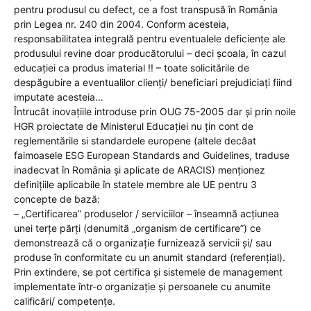
pentru produsul cu defect, ce a fost transpusă în România
prin Legea nr. 240 din 2004. Conform acesteia,
responsabilitatea integrală pentru eventualele deficiențe ale
produsului revine doar producătorului – deci școala, în cazul
educației ca produs imaterial !! – toate solicitările de
despăgubire a eventualilor clienți/ beneficiari prejudiciați fiind
imputate acesteia…
Întrucât inovațiile introduse prin OUG 75-2005 dar și prin noile
HGR proiectate de Ministerul Educației nu țin cont de
reglementările si standardele europene (altele decâat
faimoasele ESG European Standards and Guidelines, traduse
inadecvat în România și aplicate de ARACIS) menționez
definițiile aplicabile în statele membre ale UE pentru 3
concepte de bază:
– „Certificarea” produselor / serviciilor – înseamnă acțiunea
unei terțe părți (denumită „organism de certificare”) ce
demonstrează că o organizație furnizează servicii și/ sau
produse în conformitate cu un anumit standard (referențial).
Prin extindere, se pot certifica și sistemele de management
implementate într-o organizație și persoanele cu anumite
calificări/ competențe.