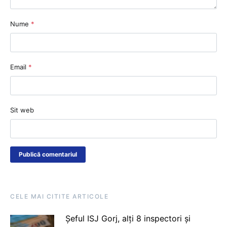
Nume
*
Email
*
Sit web
CELE MAI CITITE ARTICOLE
Șeful ISJ Gorj, alți 8 inspectori și