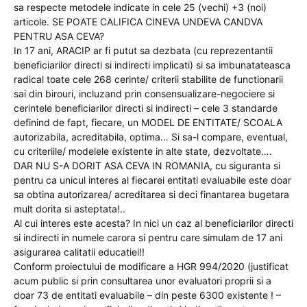
sa respecte metodele indicate in cele 25 (vechi) +3 (noi)
articole. SE POATE CALIFICA CINEVA UNDEVA CANDVA
PENTRU ASA CEVA?
In 17 ani, ARACIP ar fi putut sa dezbata (cu reprezentantii
beneficiarilor directi si indirecti implicati) si sa imbunatateasca
radical toate cele 268 cerinte/ criterii stabilite de functionarii
sai din birouri, incluzand prin consensualizare-negociere si
cerintele beneficiarilor directi si indirecti – cele 3 standarde
definind de fapt, fiecare, un MODEL DE ENTITATE/ SCOALA
autorizabila, acreditabila, optima… Si sa-l compare, eventual,
cu criteriile/ modelele existente in alte state, dezvoltate….
DAR NU S-A DORIT ASA CEVA IN ROMANIA, cu siguranta si
pentru ca unicul interes al fiecarei entitati evaluabile este doar
sa obtina autorizarea/ acreditarea si deci finantarea bugetara
mult dorita si asteptata!..
Al cui interes este acesta? In nici un caz al beneficiarilor directi
si indirecti in numele carora si pentru care simulam de 17 ani
asigurarea calitatii educatiei!!
Conform proiectului de modificare a HGR 994/2020 (justificat
acum public si prin consultarea unor evaluatori proprii si a
doar 73 de entitati evaluabile – din peste 6300 existente ! –