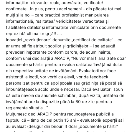
informațiilor relevante, reale, adevărate, verificate/
confirmate…In plus, pentru acei semeni – din păcate tot mai
mulți si la noi – care practică profesionist manipularea
informațională, realitatea/ veridicitatea/ veracitatea și
fiabilitatea datelor și informațiilor vehiculate prin documente
reprezintă ultima lor grijă!! ….
Inovației „revoluționare” denumite „certificat de calitate” – ce
ar urma să fie atribuit școlilor și grădinițelor – i se adaugă
prevederi importante conform cărora, de acum inainte,
conform unei declarații a ARACIP, “Nu vor mai fi analizate doar
documente și hârtii, pentru a evalua calitatea învățământului
din respectiva unitate de învățământ. Evaluatorii vor face
asistență la lecții, vor vorbi cu elevii, vor da feedback
personalizat pentru ca apoi școala sau grădinița să poată să
îmbunătățească acolo unde e necesar. Dacă evaluatorii spun
că este nevoie de anumite schimbări, după vizită, unitatea de
învățământ are la dispoziție până la 60 de zile pentru a
reglementa situația…“.
Mulțumesc deci ARACIP pentru recunoașterea publică a
faptului că – timp de cel puțin 15 ani – evaluatorii/ experții săi
au evaluat (desigur din birouri!!) doar „documente și hârtii”