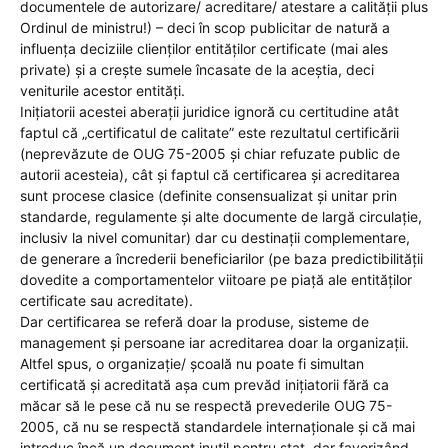
documentele de autorizare/ acreditare/ atestare a calității plus
Ordinul de ministru!) – deci în scop publicitar de natură a
influența deciziile clienților entităților certificate (mai ales
private) și a crește sumele încasate de la aceștia, deci
veniturile acestor entități.
Inițiatorii acestei aberații juridice ignoră cu certitudine atât
faptul că „certificatul de calitate” este rezultatul certificării
(neprevăzute de OUG 75-2005 și chiar refuzate public de
autorii acesteia), cât și faptul că certificarea și acreditarea
sunt procese clasice (definite consensualizat și unitar prin
standarde, regulamente și alte documente de largă circulație,
inclusiv la nivel comunitar) dar cu destinații complementare,
de generare a încrederii beneficiarilor (pe baza predictibilității
dovedite a comportamentelor viitoare pe piață ale entităților
certificate sau acreditate).
Dar certificarea se referă doar la produse, sisteme de
management și persoane iar acreditarea doar la organizații.
Altfel spus, o organizație/ școală nu poate fi simultan
certificată și acreditată așa cum prevăd inițiatorii fără ca
măcar să le pese că nu se respectă prevederile OUG 75-
2005, că nu se respectă standardele internaționale și că mai
introduc încă un document inutil pentru stat, dar favorizând