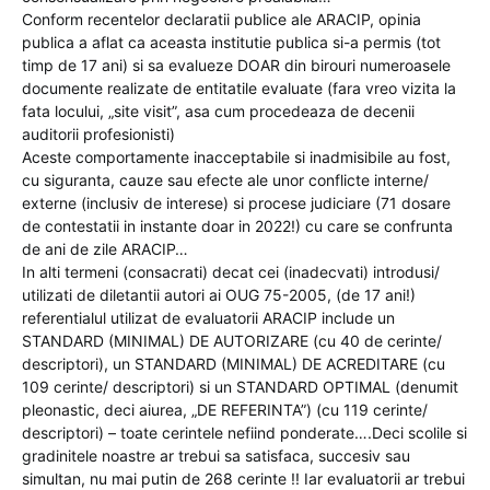
Conform recentelor declaratii publice ale ARACIP, opinia
publica a aflat ca aceasta institutie publica si-a permis (tot
timp de 17 ani) si sa evalueze DOAR din birouri numeroasele
documente realizate de entitatile evaluate (fara vreo vizita la
fata locului, „site visit”, asa cum procedeaza de decenii
auditorii profesionisti)
Aceste comportamente inacceptabile si inadmisibile au fost,
cu siguranta, cauze sau efecte ale unor conflicte interne/
externe (inclusiv de interese) si procese judiciare (71 dosare
de contestatii in instante doar in 2022!) cu care se confrunta
de ani de zile ARACIP…
In alti termeni (consacrati) decat cei (inadecvati) introdusi/
utilizati de diletantii autori ai OUG 75-2005, (de 17 ani!)
referentialul utilizat de evaluatorii ARACIP include un
STANDARD (MINIMAL) DE AUTORIZARE (cu 40 de cerinte/
descriptori), un STANDARD (MINIMAL) DE ACREDITARE (cu
109 cerinte/ descriptori) si un STANDARD OPTIMAL (denumit
pleonastic, deci aiurea, „DE REFERINTA”) (cu 119 cerinte/
descriptori) – toate cerintele nefiind ponderate….Deci scolile si
gradinitele noastre ar trebui sa satisfaca, succesiv sau
simultan, nu mai putin de 268 cerinte !! Iar evaluatorii ar trebui