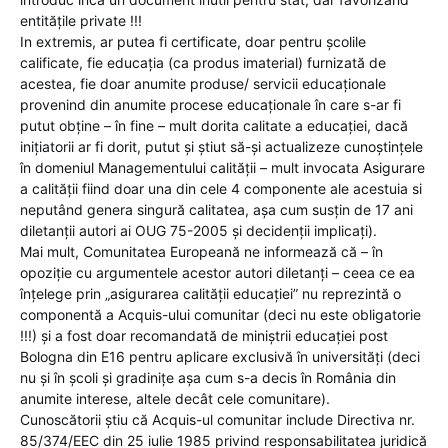
entitățile private !!!
In extremis, ar putea fi certificate, doar pentru școlile
calificate, fie educația (ca produs imaterial) furnizată de
acestea, fie doar anumite produse/ servicii educaționale
provenind din anumite procese educaționale în care s-ar fi
putut obține – în fine – mult dorita calitate a educației, dacă
inițiatorii ar fi dorit, putut și știut să-și actualizeze cunoștințele
în domeniul Managementului calității – mult invocata Asigurare
a calității fiind doar una din cele 4 componente ale acestuia si
neputând genera singură calitatea, așa cum susțin de 17 ani
diletanții autori ai OUG 75-2005 și decidenții implicați).
Mai mult, Comunitatea Europeană ne informează că – în
opoziție cu argumentele acestor autori diletanți – ceea ce ea
înțelege prin „asigurarea calității educației” nu reprezintă o
componentă a Acquis-ului comunitar (deci nu este obligatorie
!!!) și a fost doar recomandată de miniștrii educației post
Bologna din E16 pentru aplicare exclusivă în universități (deci
nu și în școli și gradinițe așa cum s-a decis în România din
anumite interese, altele decât cele comunitare).
Cunoscătorii știu că Acquis-ul comunitar include Directiva nr.
85/374/EEC din 25 iulie 1985 privind responsabilitatea juridică