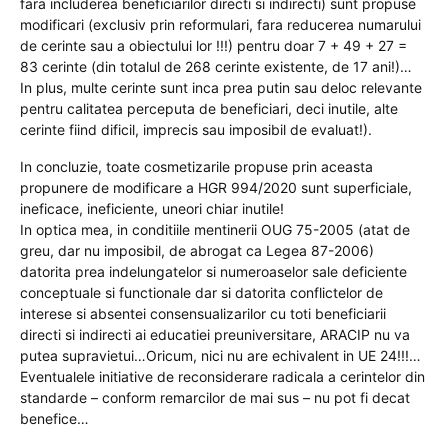
fara includerea beneficiarilor directi si indirecti) sunt propuse
modificari (exclusiv prin reformulari, fara reducerea numarului
de cerinte sau a obiectului lor !!!) pentru doar 7 + 49 + 27 =
83 cerinte (din totalul de 268 cerinte existente, de 17 ani!)…
In plus, multe cerinte sunt inca prea putin sau deloc relevante
pentru calitatea perceputa de beneficiari, deci inutile, alte
cerinte fiind dificil, imprecis sau imposibil de evaluat!).
In concluzie, toate cosmetizarile propuse prin aceasta
propunere de modificare a HGR 994/2020 sunt superficiale,
ineficace, ineficiente, uneori chiar inutile!
In optica mea, in conditiile mentinerii OUG 75-2005 (atat de
greu, dar nu imposibil, de abrogat ca Legea 87-2006)
datorita prea indelungatelor si numeroaselor sale deficiente
conceptuale si functionale dar si datorita conflictelor de
interese si absentei consensualizarilor cu toti beneficiarii
directi si indirecti ai educatiei preuniversitare, ARACIP nu va
putea supravietui…Oricum, nici nu are echivalent in UE 24!!!…
Eventualele initiative de reconsiderare radicala a cerintelor din
standarde – conform remarcilor de mai sus – nu pot fi decat
benefice…