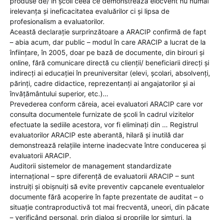
produse de/ în școli ceea ce demonstrează elocvent nu numai
irelevanța și ineficacitatea evaluărilor ci și lipsa de
profesionalism a evaluatorilor.
Această declarație surprinzătoare a ARACIP confirmă de fapt
– abia acum, dar public – modul în care ARACIP a lucrat de la
înființare, în 2005, doar pe bază de documente, din birouri și
online, fără comunicare directă cu clienții/ beneficiarii direcți și
indirecți ai educației în preuniversitar (elevi, școlari, absolvenți,
părinți, cadre didactice, reprezentanți ai angajatorilor și ai
învățământului superior, etc.)…
Prevederea conform căreia, acei evaluatori ARACIP care vor
consulta documentele furnizate de școli în cadrul vizitelor
efectuate la sediile acestora, vor fi eliminați din … Registrul
evaluatorilor ARACIP este aberantă, hilară și inutilă dar
demonstrează relațiile interne inadecvate între conducerea și
evaluatorii ARACIP.
Auditorii sistemelor de management standardizate
internațional – spre diferență de evaluatorii ARACIP – sunt
instruiți și obișnuiți să evite preventiv capcanele eventualelor
documente fără acoperire în fapte prezentate de auditat – o
situație contraproductivă tot mai frecventă, uneori, din păcate
– verificând personal, prin dialog și propriile lor simțuri, la