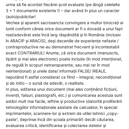
urma să fie acordat fiecărei școli evaluate (pe lângă celelalte
3 + 1 documente existente !) – dar având în plus un caracter
(auto)publicitar!
Vechea și aparent sacrosancta convingere a multor birocrați ai
lumii conform căreia orice document ar fi o dovadă a unui fapt
real/adevărat este încă larg răspândită și în România (inclusiv
în ARACIP și ARACIS), deși deceniile de experiențe nefaste /
contraproductive ne-au demonstrat frecvent și incontestabil
exact CONTRARIUL! Anume, că orice document (manuscris,
tipărit și mai ales electronic) poate include (în mod intenționat,
de regulă în scopuri netransparente, sau mai rar în mod
neintenționat) și unele date/ informații FALSE/ IREALE,
neputând fi astfel considerat ca fiind – integral, necondiționat
și ab initio – o sursă de adevăr, o realitate.
In plus, editarea unui document (mai ales conținând ficțiuni,
invenții, falsuri, plastografii, etc.) și comunicarea acestuia sunt
astăzi mult mai facile, ieftine și productive (datorită proliferării
tehnologiilor informaționale asistate de calculator, în special
imprimantelor, scannere-lor și extrem de utilei tehnici „copy-
paste”, deprinse încă din școala primară!) decât căutarea,
evaluarea critică, identificarea și colectarea datelor și