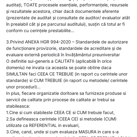
auditați, TOATE procesele esențiale, performanțele, resursele
și rezultatele acestora, chiar dacă documentele aferente
(prezentate de auditat și consultate de auditor/ evaluator atât
în prealabil cât și pe parcursul auditului), susțin că totul ar fi
conform cu cerințele prestabilite…
3.Privind ANEXA HGR 994-2020 – Standardele de autorizare
de funcționare provizorie, standardele de acreditare și de
evaluare externă periodică în învățământul preuniversitar
O definitie sui-generis a CALITATII (aplicabilă în orice
domeniu) ne invata ca aceasta se poate obtine daca
SIMULTAN faci CEEA CE TREBUIE (in raport cu cerintele unor
standarde) si CUM TREBUIE (in raport cu metodele/ cerintele
unor proceduri)…
In plus, fiecare organizatie doritoare sa furnizeze produse si
servicii de calitate prin procese de calitate ar trebui sa
stabileasca:
1.Cine si cum stabileste CEEA CE si CUM trebuie facut,
2.Sa defineasca cerintele (CEEA CE) si metodele (CUM)
utilizate ca REFERENTIAL in evaluari,
3.Cine, cand, unde si cum evalueza MASURA in care s-a