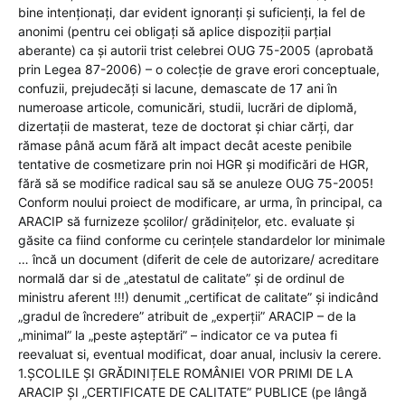
bine intenționați, dar evident ignoranți și suficienți, la fel de
anonimi (pentru cei obligați să aplice dispoziții parțial
aberante) ca și autorii trist celebrei OUG 75-2005 (aprobată
prin Legea 87-2006) – o colecție de grave erori conceptuale,
confuzii, prejudecăți si lacune, demascate de 17 ani în
numeroase articole, comunicări, studii, lucrări de diplomă,
dizertații de masterat, teze de doctorat și chiar cărți, dar
rămase până acum fără alt impact decât aceste penibile
tentative de cosmetizare prin noi HGR și modificări de HGR,
fără să se modifice radical sau să se anuleze OUG 75-2005!
Conform noului proiect de modificare, ar urma, în principal, ca
ARACIP să furnizeze școlilor/ grădinițelor, etc. evaluate și
găsite ca fiind conforme cu cerințele standardelor lor minimale
… încă un document (diferit de cele de autorizare/ acreditare
normală dar si de „atestatul de calitate” și de ordinul de
ministru aferent !!!) denumit „certificat de calitate” și indicând
„gradul de încredere” atribuit de „experții” ARACIP – de la
„minimal” la „peste așteptări” – indicator ce va putea fi
reevaluat si, eventual modificat, doar anual, inclusiv la cerere.
1.ȘCOLILE ȘI GRĂDINIȚELE ROMÂNIEI VOR PRIMI DE LA
ARACIP ȘI „CERTIFICATE DE CALITATE” PUBLICE (pe lângă