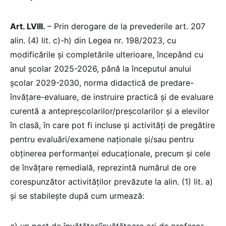
Art. LVIII.
– Prin derogare de la prevederile art. 207
alin. (4) lit. c)-h) din Legea nr. 198/2023, cu
modificările și completările ulterioare, începând cu
anul școlar 2025-2026, până la începutul anului
școlar 2029-2030, norma didactică de predare-
învăţare-evaluare, de instruire practică şi de evaluare
curentă a antepreşcolarilor/preşcolarilor şi a elevilor
în clasă, în care pot fi incluse şi activităţi de pregătire
pentru evaluări/examene naţionale şi/sau pentru
obţinerea performanţei educaţionale, precum şi cele
de învăţare remedială, reprezintă numărul de ore
corespunzător activităţilor prevăzute la alin. (1) lit. a)
şi se stabileşte după cum urmează: