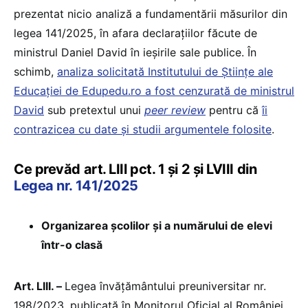
prezentat nicio analiză a fundamentării măsurilor din
legea 141/2025, în afara declarațiilor făcute de
ministrul Daniel David în ieșirile sale publice. În
schimb,
analiza solicitată Institutului de Științe ale
Educației de Edupedu.ro a fost cenzurată de ministrul
David
sub pretextul unui
peer review
pentru că
îi
contrazicea cu date și studii argumentele folosite
.
Ce prevăd art. LIIl pct. 1 şi 2 și LVIII din
Legea nr. 141/2025
Organizarea școlilor și a numărului de elevi
într-o clasă
Art. LIII. –
Legea învăţământului preuniversitar nr.
198/2023, publicată în Monitorul Oficial al României,