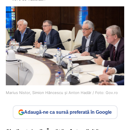
Marius Nistor, Simion Hăncescu și Anton Hadăr / Foto: Gov.ro
Adaugă-ne ca sursă preferată în Google