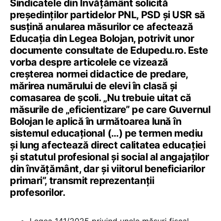
Sindicatele din Învățământ solicită
președinților partidelor PNL, PSD și USR să
susțină anularea măsurilor ce afectează
Educația din Legea Bolojan, potrivit unor
documente consultate de Edupedu.ro. Este
vorba despre articolele ce vizează
creșterea normei didactice de predare,
mărirea numărului de elevi în clasă și
comasarea de școli. „Nu trebuie uitat că
măsurile de „eficientizare” pe care Guvernul
Bolojan le aplică în următoarea lună în
sistemul educațional (…) pe termen mediu
şi lung afectează direct calitatea educaţiei
şi statutul profesional şi social al angajaților
din învăţământ, dar şi viitorul beneficiarilor
primari”, transmit reprezentanții
profesorilor.