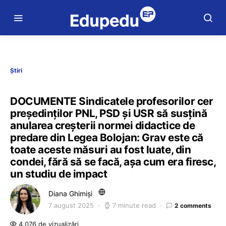
Știri
DOCUMENTE Sindicatele profesorilor cer
președinților PNL, PSD și USR să susțină
anularea creșterii normei didactice de
predare din Legea Bolojan: Grav este că
toate aceste măsuri au fost luate, din
condei, fără să se facă, aşa cum era firesc,
un studiu de impact
Diana Ghimiși
7 august 2025
7 minute read
2 comments
4.076 de vizualizări