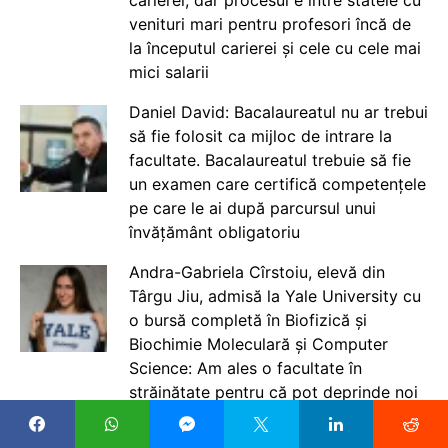
carierei, dar procesul e între statele cu
venituri mari pentru profesori încă de
la începutul carierei și cele cu cele mai
mici salarii
Daniel David: Bacalaureatul nu ar trebui
să fie folosit ca mijloc de intrare la
facultate. Bacalaureatul trebuie să fie
un examen care certifică competențele
pe care le ai după parcursul unui
învățământ obligatoriu
Andra-Gabriela Cîrstoiu, elevă din
Târgu Jiu, admisă la Yale University cu
o bursă completă în Biofizică și
Biochimie Moleculară și Computer
Science: Am ales o facultate în
străinătate pentru că pot deprinde noi
cunoștințe, dar vreau să mă întorc în
țară și să devin profesor