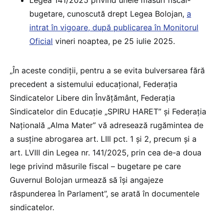
Legea 141/2025 privind unele măsuri fiscal-
bugetare, cunoscută drept Legea Bolojan,
a
intrat în vigoare, după publicarea în Monitorul
Oficial
vineri noaptea, pe 25 iulie 2025.
„În aceste condiții, pentru a se evita bulversarea fără
precedent a sistemului educaţional, Federaţia
Sindicatelor Libere din Învăţământ, Federaţia
Sindicatelor din Educaţie „SPIRU HARET” şi Federaţia
Națională „Alma Mater” vă adresează rugămintea de
a susţine abrogarea art. LIIl pct. 1 şi 2, precum şi a
art. LVIII din Legea nr. 141/2025, prin cea de-a doua
lege privind măsurile fiscal – bugetare pe care
Guvernul Bolojan urmează să îşi angajeze
răspunderea în Parlament”, se arată în documentele
sindicatelor.