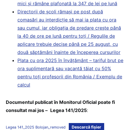
mici și rămâne plafonată la 347 de lei pe lună
Directorii de școli rămași pe post după
comasări au interdicție să mai ia plata cu ora
sau cumul, iar obligația de predare crește până
la 40 de ore pe lună pentru toți / Regulile de
aplicare trebuie decise până pe 25 august, cu
două săptămâni înainte de începerea cursurilor
Plata cu ora 2025 în învățământ – tariful brut pe
ora suplimentară sau vacantă tăiat cu 50%
pentru toți profesorii din România / Exemplu de
calcul
Documentul publicat în Monitorul Oficial poate fi
consultat mai jos –
Legea 141/2025
:
Descarcă fișier
Legea 141_2025 Bolojan_removed