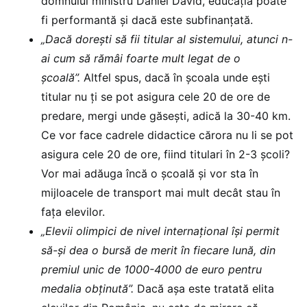
domnului ministru Daniel David, educația poate
fi performantă și dacă este subfinanțată.
„Dacă dorești să fii titular al sistemului, atunci n-
ai cum să rămâi foarte mult legat de o
școală”.
Altfel spus, dacă în școala unde ești
titular nu ți se pot asigura cele 20 de ore de
predare, mergi unde găsești, adică la 30-40 km.
Ce vor face cadrele didactice cărora nu li se pot
asigura cele 20 de ore, fiind titulari în 2-3 școli?
Vor mai adăuga încă o școală și vor sta în
mijloacele de transport mai mult decât stau în
fața elevilor.
„Elevii olimpici de nivel internațional își permit
să-și dea o bursă de merit în fiecare lună, din
premiul unic de 1000-4000 de euro pentru
medalia obținută”.
Dacă așa este tratată elita