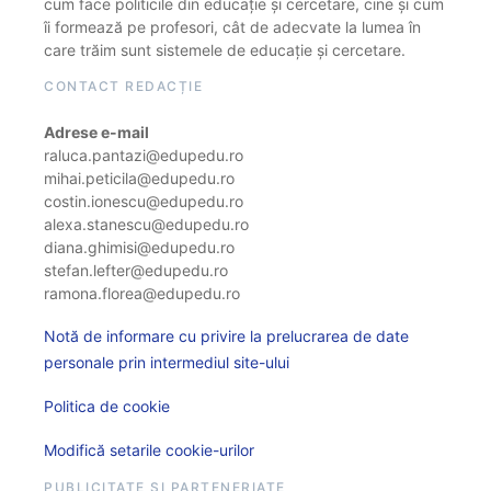
cum face politicile din educație și cercetare, cine și cum
îi formează pe profesori, cât de adecvate la lumea în
care trăim sunt sistemele de educație și cercetare.
CONTACT REDACȚIE
Adrese e-mail
raluca.pantazi@edupedu.ro
mihai.peticila@edupedu.ro
costin.ionescu@edupedu.ro
alexa.stanescu@edupedu.ro
diana.ghimisi@edupedu.ro
stefan.lefter@edupedu.ro
ramona.florea@edupedu.ro
Notă de informare cu privire la prelucrarea de date
personale prin intermediul site-ului
Politica de cookie
Modifică setarile cookie-urilor
PUBLICITATE ȘI PARTENERIATE