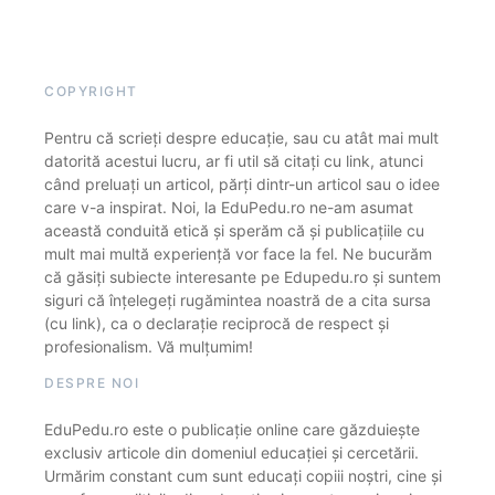
COPYRIGHT
Pentru că scrieți despre educație, sau cu atât mai mult
datorită acestui lucru, ar fi util să citați cu link, atunci
când preluați un articol, părți dintr-un articol sau o idee
care v-a inspirat. Noi, la EduPedu.ro ne-am asumat
această conduită etică și sperăm că și publicațiile cu
mult mai multă experiență vor face la fel. Ne bucurăm
că găsiți subiecte interesante pe Edupedu.ro și suntem
siguri că înțelegeți rugămintea noastră de a cita sursa
(cu link), ca o declarație reciprocă de respect și
profesionalism. Vă mulțumim!
DESPRE NOI
EduPedu.ro este o publicație online care găzduiește
exclusiv articole din domeniul educației și cercetării.
Urmărim constant cum sunt educați copiii noștri, cine și