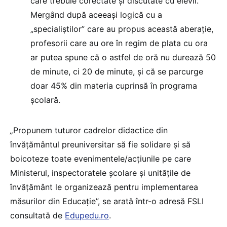
care trebuie corectate și discutate cu elevii.
Mergând după aceeași logică cu a
„specialiștilor” care au propus această aberație,
profesorii care au ore în regim de plata cu ora
ar putea spune că o astfel de oră nu durează 50
de minute, ci 20 de minute, și că se parcurge
doar 45% din materia cuprinsă în programa
școlară.
„
Propunem tuturor cadrelor didactice din
învăţământul preuniversitar să fie solidare şi să
boicoteze toate evenimentele/acțiunile pe care
Ministerul, inspectoratele școlare şi unităţile de
învăţământ le organizează pentru implementarea
măsurilor din Educație”, se arată într-o adresă FSLI
consultată de
Edupedu.ro
.