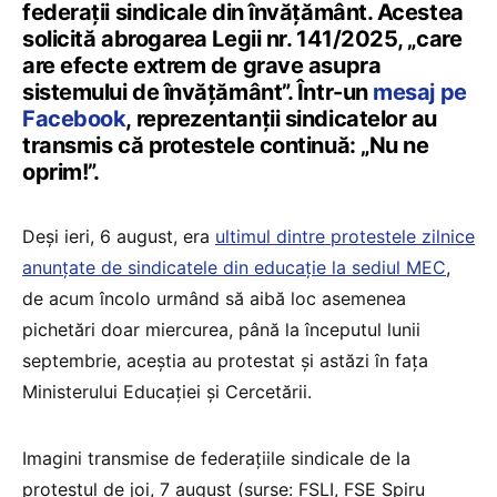
federații sindicale din învățământ. Acestea
solicită abrogarea Legii nr. 141/2025, „care
are efecte extrem de grave asupra
sistemului de învățământ”. Într-un
mesaj pe
Facebook
, reprezentanții sindicatelor au
transmis că protestele continuă: „Nu ne
oprim!”.
Deși ieri, 6 august, era
ultimul dintre protestele zilnice
anunțate de sindicatele din educație la sediul MEC
,
de acum încolo urmând să aibă loc asemenea
pichetări doar miercurea, până la începutul lunii
septembrie, aceștia au protestat și astăzi în fața
Ministerului Educației și Cercetării.
Imagini transmise de federațiile sindicale de la
protestul de joi, 7 august (surse: FSLI, FSE Spiru