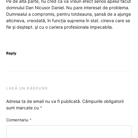
Pe de alta parte, nu cred ca va vreun efect serios apelul făcut
domnului Dan Nicusor Daniel. Nu pare interesat de problema.
Dumnealui a compromis, pentru totdeauna, șansă de a ajunge
altcineva, vreodată, în funcția suprema în stat. cineva care sa
fie și deștept. și cu o cariera profesionala impecabila.
Reply
LASĂ UN RĂSPUNS
Adresa ta de email nu va fi publicată.
Câmpurile obligatorii
sunt marcate cu
*
Comentariu
*