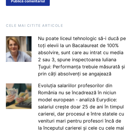
CELE MAI CITITE ARTICOLE
Nu poate liceul tehnologic să-i ducă pe
toți elevii la un Bacalaureat de 100%
absolvire, sunt care au intrat cu media
2 sau 3, spune inspectoarea Iuliana
Țugui: Performanța trebuie măsurată și
prin câți absolvenți se angajează
Evoluția salariilor profesorilor din
România nu se încadrează în niciun
model european - analiză Eurydice:
salariul crește doar 25 de ani în timpul
carierei, dar procesul e între statele cu
venituri mari pentru profesori încă de
la începutul carierei și cele cu cele mai