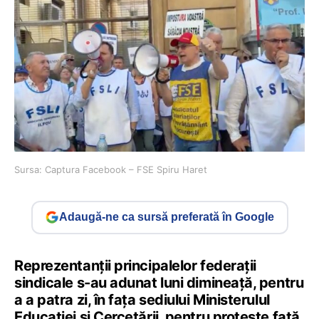
Sursa: Captura Facebook – FSE Spiru Haret
Adaugă-ne ca sursă preferată în Google
Reprezentanții principalelor federații
sindicale s-au adunat luni dimineață, pentru
a a patra zi, în fața sediului MinisteruluI
Educației și Cercetării, pentru proteste față