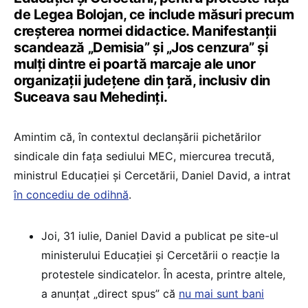
de Legea Bolojan, ce include măsuri precum
creșterea normei didactice. Manifestanții
scandează „Demisia” și „Jos cenzura” și
mulți dintre ei poartă marcaje ale unor
organizații județene din țară, inclusiv din
Suceava sau Mehedinți.
Amintim că, în contextul declanșării pichetărilor
sindicale din fața sediului MEC, miercurea trecută,
ministrul Educației și Cercetării, Daniel David, a intrat
în concediu de odihnă
.
Joi, 31 iulie, Daniel David a publicat pe site-ul
ministerului Educației și Cercetării o reacție la
protestele sindicatelor. În acesta, printre altele,
a anunțat „direct spus” că
nu mai sunt bani