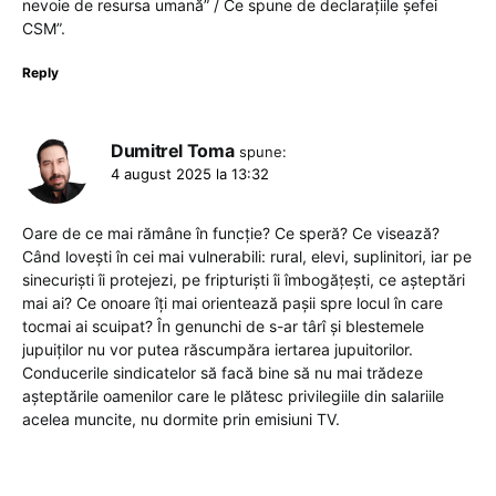
nevoie de resursa umană” / Ce spune de declarațiile șefei
CSM”.
Reply
Dumitrel Toma
spune:
4 august 2025 la 13:32
Oare de ce mai rămâne în funcție? Ce speră? Ce visează?
Când lovești în cei mai vulnerabili: rural, elevi, suplinitori, iar pe
sinecuriști îi protejezi, pe fripturiști îi îmbogățești, ce așteptări
mai ai? Ce onoare îți mai orientează pașii spre locul în care
tocmai ai scuipat? În genunchi de s-ar târî și blestemele
jupuiților nu vor putea răscumpăra iertarea jupuitorilor.
Conducerile sindicatelor să facă bine să nu mai trădeze
așteptările oamenilor care le plătesc privilegiile din salariile
acelea muncite, nu dormite prin emisiuni TV.