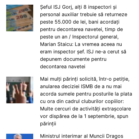
Șeful ISJ Gorj, alți 8 inspectori și
personal auxiliar trebuie să returneze
peste 55.000 de lei, bani acordați
pentru decontarea navetei, timp de
peste un an / Inspectorul general,
Marian Staicu: La vremea aceea nu
eram inspector șef. ISJ ne-a cerut să
depunem documente pentru
decontarea navetei
Mai mulți părinți solicită, într-o petiție,
anularea deciziei ISMB de a nu mai
acorda sumele pentru posturile la plata
cu ora din cadrul cluburilor copiilor:
Multe cercuri de activități extrașcolare
vor dispărea de la 1 septembrie, spun
părinții
Ministrul interimar al Muncii Dragos