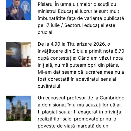
Pîslaru: În urma ultimelor discuții cu
ministrul Educației lucrurile sunt mult
îmbunătățite față de varianta publicată
pe 17 iulie / Sectorul educației este
crucial
De la 4.90 la Titularizare 2026, o
învățătoare din Sibiu a primit nota 8.70
după contestație: Când am văzut nota
inițială, nu mă puteam opri din plâns.
Mi-am dat seama că lucrarea mea nu a
fost corectată în adevăratul sens al
cuvântului
Un cunoscut profesor de la Cambridge
a demisionat în urma acuzațiilor că ar
fi plagiat sau ar fi exagerat în privința
realizărilor sale, promovate printr-o
poveste de viață marcată de un