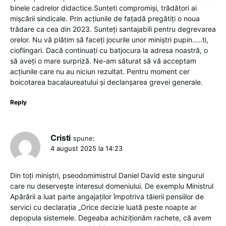
binele cadrelor didactice.Sunteti compromiși, trădători ai
mișcării sindicale. Prin acțiunile de fațadă pregătiți o noua
trădare ca cea din 2023. Sunteți santajabili pentru degrevarea
orelor. Nu vă plătim să faceți jocurile unor miniștri pupin…..ti,
cioflingari. Dacă continuați cu batjocura la adresa noastră, o
să aveți o mare surpriză. Ne-am săturat să vă acceptam
acțiunile care nu au niciun rezultat. Pentru moment cer
boicotarea bacalaureatului și declanșarea grevei generale.
Reply
Cristi
spune:
4 august 2025 la 14:23
Din toți miniștri, pseodomimistrul Daniel David este singurul
care nu deservește interesul domeniului. De exemplu Ministrul
Apărării a luat parte angajaților împotriva tăierii pensiilor de
servici cu declarația „Orice decizie luată peste noapte ar
depopula sistemele. Degeaba achiziționăm rachete, că avem