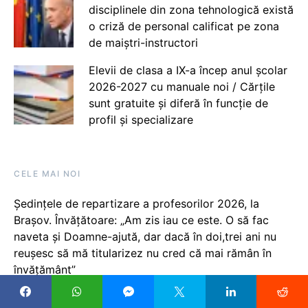
disciplinele din zona tehnologică există
o criză de personal calificat pe zona
de maiștri-instructori
Elevii de clasa a IX-a încep anul școlar
2026-2027 cu manuale noi / Cărțile
sunt gratuite și diferă în funcție de
profil și specializare
CELE MAI NOI
Ședințele de repartizare a profesorilor 2026, la
Brașov. Învățătoare: „Am zis iau ce este. O să fac
naveta și Doamne-ajută, dar dacă în doi,trei ani nu
reușesc să mă titularizez nu cred că mai rămân în
învățământ”
Săptămâna viitoare vom aproba memorandumul