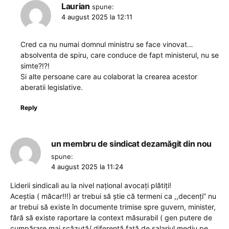
Laurian
spune:
4 august 2025 la 12:11
Cred ca nu numai domnul ministru se face vinovat…
absolventa de spiru, care conduce de fapt ministerul, nu se
simte?!?!
Si alte persoane care au colaborat la crearea acestor
aberatii legislative.
Reply
un membru de sindicat dezamăgit din nou
spune:
4 august 2025 la 11:24
Liderii sindicali au la nivel național avocați plătiți!
Aceștia ( măcar!!!) ar trebui să știe că termeni ca ,,decenți” nu
ar trebui să existe în documente trimise spre guvern, minister,
fără să existe raportare la context măsurabil ( gen putere de
cumpărare mai scăzută/ diferență față de salariul mediu pe