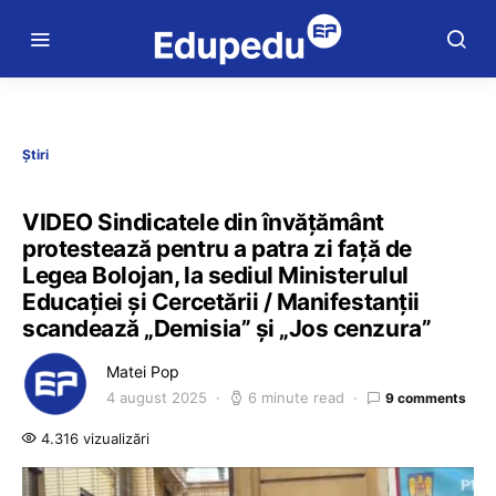
Știri
VIDEO Sindicatele din învățământ
protestează pentru a patra zi față de
Legea Bolojan, la sediul MinisteruluI
Educației și Cercetării / Manifestanții
scandează „Demisia” și „Jos cenzura”
Matei Pop
4 august 2025
6 minute read
9 comments
4.316 vizualizări