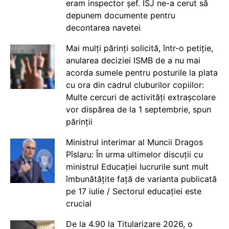
eram inspector șef. ISJ ne-a cerut să
depunem documente pentru
decontarea navetei
Mai mulți părinți solicită, într-o petiție,
anularea deciziei ISMB de a nu mai
acorda sumele pentru posturile la plata
cu ora din cadrul cluburilor copiilor:
Multe cercuri de activități extrașcolare
vor dispărea de la 1 septembrie, spun
părinții
Ministrul interimar al Muncii Dragos
Pîslaru: În urma ultimelor discuții cu
ministrul Educației lucrurile sunt mult
îmbunătățite față de varianta publicată
pe 17 iulie / Sectorul educației este
crucial
De la 4.90 la Titularizare 2026, o