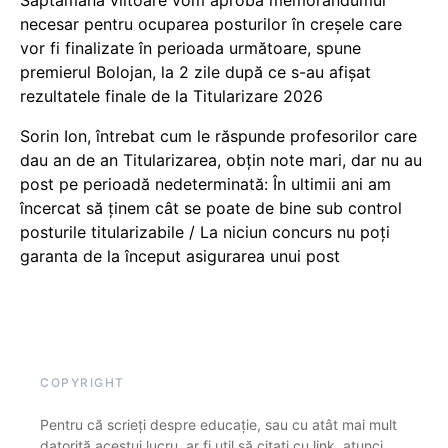
necesar pentru ocuparea posturilor în creșele care
vor fi finalizate în perioada următoare, spune
premierul Bolojan, la 2 zile după ce s-au afișat
rezultatele finale de la Titularizare 2026
Sorin Ion, întrebat cum le răspunde profesorilor care
dau an de an Titularizarea, obțin note mari, dar nu au
post pe perioadă nedeterminată: În ultimii ani am
încercat să ținem cât se poate de bine sub control
posturile titularizabile / La niciun concurs nu poți
garanta de la început asigurarea unui post
COPYRIGHT
Pentru că scrieți despre educație, sau cu atât mai mult
datorită acestui lucru, ar fi util să citați cu link, atunci