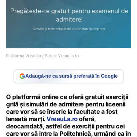
Platforma VreauLa / Sursa: VreauLa.ro
Adaugă-ne ca sursă preferată în Google
O platformă online ce oferă gratuit exerciții
grilă și simulări de admitere pentru liceenii
care vor să se înscrie la facultate a fost
lansată marți.
VreauLa.ro
oferă,
deocamdată, astfel de exerciții pentru cei
care vor să intre la Politehnică, urmând ca în