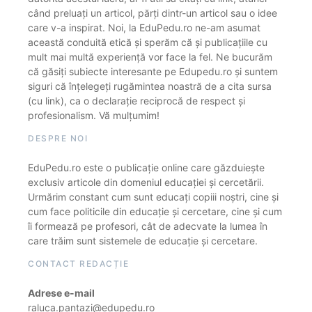
când preluați un articol, părți dintr-un articol sau o idee
care v-a inspirat. Noi, la EduPedu.ro ne-am asumat
această conduită etică și sperăm că și publicațiile cu
mult mai multă experiență vor face la fel. Ne bucurăm
că găsiți subiecte interesante pe Edupedu.ro și suntem
siguri că înțelegeți rugămintea noastră de a cita sursa
(cu link), ca o declarație reciprocă de respect și
profesionalism. Vă mulțumim!
DESPRE NOI
EduPedu.ro este o publicație online care găzduiește
exclusiv articole din domeniul educației și cercetării.
Urmărim constant cum sunt educați copiii noștri, cine și
cum face politicile din educație și cercetare, cine și cum
îi formează pe profesori, cât de adecvate la lumea în
care trăim sunt sistemele de educație și cercetare.
CONTACT REDACȚIE
Adrese e-mail
raluca.pantazi@edupedu.ro