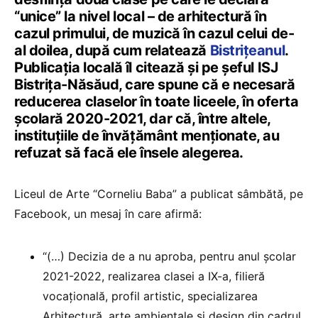
“unice” la nivel local – de arhitectură în
cazul primului, de muzică în cazul celui de-
al doilea, după cum relatează
Bistrițeanul
.
Publicația locală îl citează și pe șeful ISJ
Bistrița-Năsăud, care spune că e necesară
reducerea claselor în toate liceele, în oferta
școlară 2020-2021, dar că, între altele,
instituțiile de învățământ menționate, au
refuzat să facă ele însele alegerea.
Liceul de Arte “Corneliu Baba” a publicat sâmbătă, pe
Facebook, un mesaj în care afirmă:
“(…) Decizia de a nu aproba, pentru anul școlar
2021-2022, realizarea clasei a IX-a, filieră
vocațională, profil artistic, specializarea
Arhitectură, arte ambientale și design din cadrul