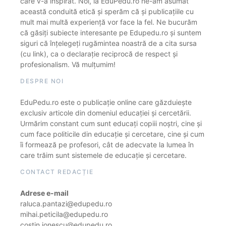
care v-a inspirat. Noi, la EduPedu.ro ne-am asumat
această conduită etică și sperăm că și publicațiile cu
mult mai multă experiență vor face la fel. Ne bucurăm
că găsiți subiecte interesante pe Edupedu.ro și suntem
siguri că înțelegeți rugămintea noastră de a cita sursa
(cu link), ca o declarație reciprocă de respect și
profesionalism. Vă mulțumim!
DESPRE NOI
EduPedu.ro este o publicație online care găzduiește
exclusiv articole din domeniul educației și cercetării.
Urmărim constant cum sunt educați copiii noștri, cine și
cum face politicile din educație și cercetare, cine și cum
îi formează pe profesori, cât de adecvate la lumea în
care trăim sunt sistemele de educație și cercetare.
CONTACT REDACȚIE
Adrese e-mail
raluca.pantazi@edupedu.ro
mihai.peticila@edupedu.ro
costin.ionescu@edupedu.ro