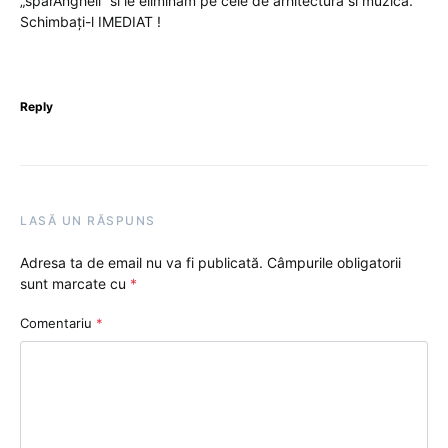
„sparAngheli” si le eliminam pe cele de arhitectura si muzică.
Schimbați-l IMEDIAT !
Reply
LASĂ UN RĂSPUNS
Adresa ta de email nu va fi publicată.
Câmpurile obligatorii
sunt marcate cu
*
Comentariu
*