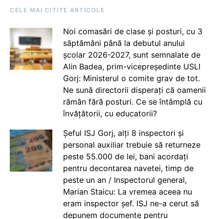
CELE MAI CITITE ARTICOLE
Noi comasări de clase și posturi, cu 3
săptămâni până la debutul anului
școlar 2026-2027, sunt semnalate de
Alin Badea, prim-vicepreședinte USLI
Gorj: Ministerul o comite grav de tot.
Ne sună directorii disperați că oamenii
rămân fără posturi. Ce se întâmplă cu
învățătorii, cu educatorii?
Șeful ISJ Gorj, alți 8 inspectori și
personal auxiliar trebuie să returneze
peste 55.000 de lei, bani acordați
pentru decontarea navetei, timp de
peste un an / Inspectorul general,
Marian Staicu: La vremea aceea nu
eram inspector șef. ISJ ne-a cerut să
depunem documente pentru