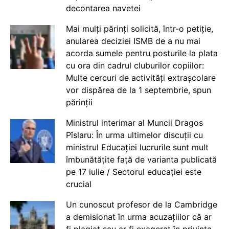
decontarea navetei
Mai mulți părinți solicită, într-o petiție,
anularea deciziei ISMB de a nu mai
acorda sumele pentru posturile la plata
cu ora din cadrul cluburilor copiilor:
Multe cercuri de activități extrașcolare
vor dispărea de la 1 septembrie, spun
părinții
Ministrul interimar al Muncii Dragos
Pîslaru: În urma ultimelor discuții cu
ministrul Educației lucrurile sunt mult
îmbunătățite față de varianta publicată
pe 17 iulie / Sectorul educației este
crucial
Un cunoscut profesor de la Cambridge
a demisionat în urma acuzațiilor că ar
fi plagiat sau ar fi exagerat în privința