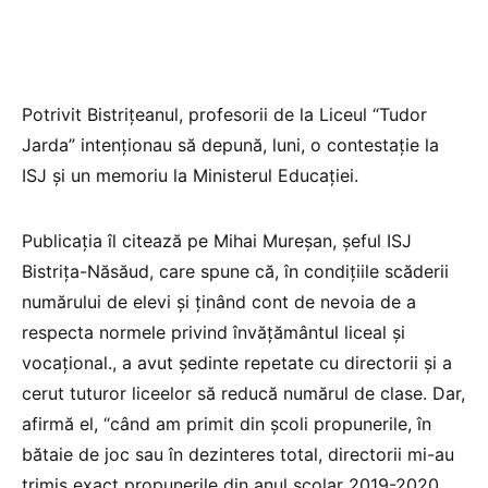
Potrivit Bistrițeanul, profesorii de la Liceul “Tudor
Jarda” intenționau să depună, luni, o contestație la
ISJ și un memoriu la Ministerul Educației.
Publicația îl citează pe Mihai Mureșan, șeful ISJ
Bistrița-Năsăud, care spune că, în condițiile scăderii
numărului de elevi și ținând cont de nevoia de a
respecta normele privind învățământul liceal și
vocațional., a avut ședinte repetate cu directorii și a
cerut tuturor liceelor să reducă numărul de clase. Dar,
afirmă el, “când am primit din școli propunerile, în
bătaie de joc sau în dezinteres total, directorii mi-au
trimis exact propunerile din anul școlar 2019-2020,