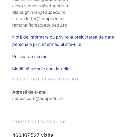
alexa.stanescu@edupedu.ro
diana.ghimisi@edupedu.ro
stefan.lefter@edupedu.ro
ramona.florea@edupedu.ro
Notă de informare cu privire la prelucrarea de date
personale prin intermediul site-ului
Politica de cookie
Modifică setarile cookie-urilor
PUBLICITATE ȘI PARTENERIATE
Adresă de e-mail
comunicare@edupedu.ro
STATISTICI EDUPEDU.RO
466.107.527 vizite