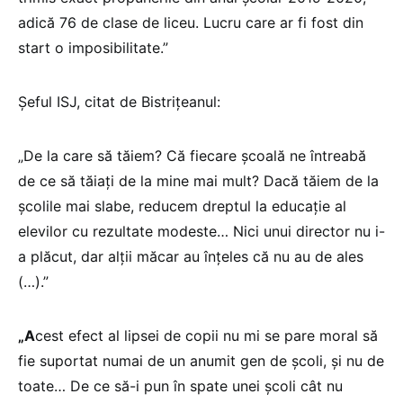
adică 76 de clase de liceu. Lucru care ar fi fost din
start o imposibilitate.”
Șeful ISJ, citat de Bistrițeanul:
„De la care să tăiem? Că fiecare școală ne întreabă
de ce să tăiați de la mine mai mult? Dacă tăiem de la
școlile mai slabe, reducem dreptul la educație al
elevilor cu rezultate modeste… Nici unui director nu i-
a plăcut, dar alții măcar au înțeles că nu au de ales
(…).”
„A
cest efect al lipsei de copii nu mi se pare moral să
fie suportat numai de un anumit gen de școli, și nu de
toate… De ce să-i pun în spate unei școli cât nu