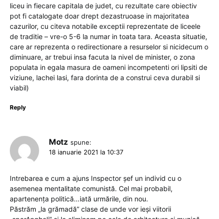
liceu in fiecare capitala de judet, cu rezultate care obiectiv
pot fi catalogate doar drept dezastruoase in majoritatea
cazurilor, cu citeva notabile exceptii reprezentate de liceele
de traditie – vre-o 5-6 la numar in toata tara. Aceasta situatie,
care ar reprezenta o redirectionare a resurselor si nicidecum o
diminuare, ar trebui insa facuta la nivel de minister, o zona
populata in egala masura de oameni incompetenti ori lipsiti de
viziune, lachei lasi, fara dorinta de a construi ceva durabil si
viabil)
Reply
Motz
spune:
18 ianuarie 2021 la 10:37
Intrebarea e cum a ajuns Inspector șef un individ cu o
asemenea mentalitate comunistă. Cel mai probabil,
apartenența politică…iată urmările, din nou.
Păstrăm „la grămadă” clase de unde vor ieși viitorii