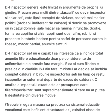
D-l inspector general este limitat in argumente de propria lui
gindire. Precum prea multi dintre „dascalii” ce devin inspectori
si chiar sefi, este lipsit complet de viziune, aservit mai marilor
politici (probabil indiferent de culoare) si dornic sa promoveze
ori in cazul domniei sale macar sa ramina in functie. Scolile,
formarea copiiilor si chiar copiii sunt doar cifre, rubrici si
procente in tabele inodore pentru astfel de persoane carora le
lipsesc, macar partial, anumite simturi.
D-l inspector sef nu e capabil sa inteleaga ca a inchide total
anumite filiere educationale doar pe considerente de
uniformitate e o prostie fara margini. E ca si cum fiindca e
prea cald in cladirile ISJ din tara, ministrul ar decide sa inchida
complet caldura in birourile inspectorilor sefi (in timp ce restul
incaperilor ar suferi mai departe de exces de caldura). O
analiza a impactului exact asta ar presupune: care
filiere/specializari sunt supradimensionate si care nu ar putea
fi desfintate din diverse motive.
(Trebuie in egala masura sa precizez ca sistemul educativ
vocational este ineficient structuract azi, existind clase de