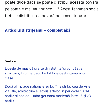
poate duce dacă se poate distribui această povară
pe spatele mai multor școli…? Acest fenomen social
trebuie distribuit ca povară pe umerii tuturor.
„
Articolul Bistrițeanul – complet aici
Similare
Liceele de muzică şi arte din Bistrița îşi vor păstra
structura, în urma petiţiilor faţă de desfiinţarea unor
clase
Două olimpiade naționale au loc în Bistrița: cea de Arte
vizuale, arhitectură şi istoria artelor, în perioada 10-14
aprilie și cea de Limba germană modernă între 17 și 23
aprilie