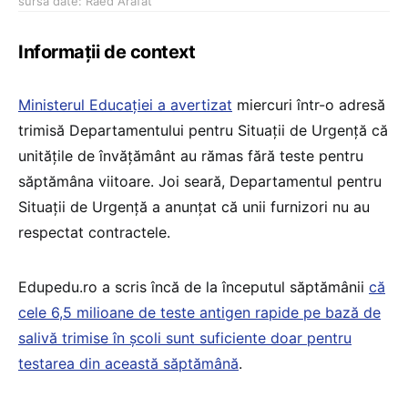
sursă date: Raed Arafat
Informații de context
Ministerul Educației a avertizat
miercuri într-o adresă
trimisă Departamentului pentru Situații de Urgență că
unitățile de învățământ au rămas fără teste pentru
săptămâna viitoare. Joi seară, Departamentul pentru
Situații de Urgență a anunțat că unii furnizori nu au
respectat contractele.
Edupedu.ro a scris încă de la începutul săptămânii
că
cele 6,5 milioane de teste antigen rapide pe bază de
salivă trimise în școli sunt suficiente doar pentru
testarea din această săptămână
.