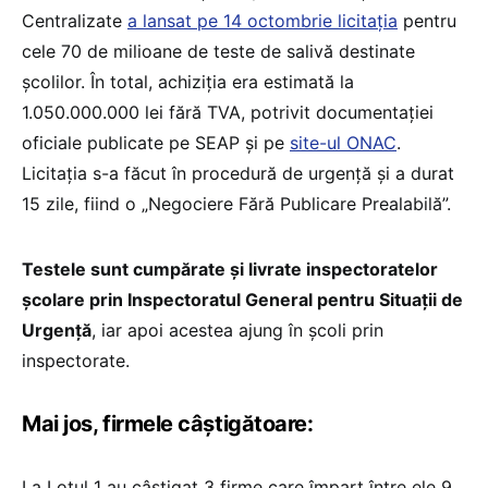
Centralizate
a lansat pe 14 octombrie licitația
pentru
cele 70 de milioane de teste de salivă destinate
școlilor. În total, achiziția era estimată la
1.050.000.000 lei fără TVA, potrivit documentației
oficiale publicate pe SEAP și pe
site-ul ONAC
.
Licitația s-a făcut în procedură de urgență și a durat
15 zile, fiind o „Negociere Fără Publicare Prealabilă”.
Testele sunt cumpărate și livrate inspectoratelor
școlare prin Inspectoratul General pentru Situații de
Urgență
, iar apoi acestea ajung în școli prin
inspectorate.
Mai jos, firmele câștigătoare:
La Lotul 1 au câștigat 3 firme care împart între ele 9