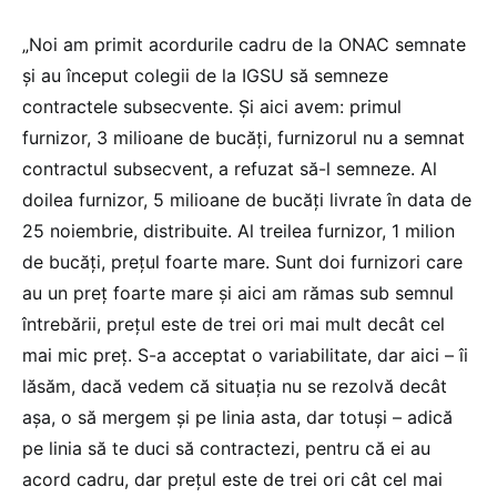
„Noi am primit acordurile cadru de la ONAC semnate
şi au început colegii de la IGSU să semneze
contractele subsecvente. Şi aici avem: primul
furnizor, 3 milioane de bucăţi, furnizorul nu a semnat
contractul subsecvent, a refuzat să-l semneze. Al
doilea furnizor, 5 milioane de bucăţi livrate în data de
25 noiembrie, distribuite. Al treilea furnizor, 1 milion
de bucăţi, preţul foarte mare. Sunt doi furnizori care
au un preţ foarte mare şi aici am rămas sub semnul
întrebării, preţul este de trei ori mai mult decât cel
mai mic preţ. S-a acceptat o variabilitate, dar aici – îi
lăsăm, dacă vedem că situaţia nu se rezolvă decât
aşa, o să mergem şi pe linia asta, dar totuşi – adică
pe linia să te duci să contractezi, pentru că ei au
acord cadru, dar preţul este de trei ori cât cel mai