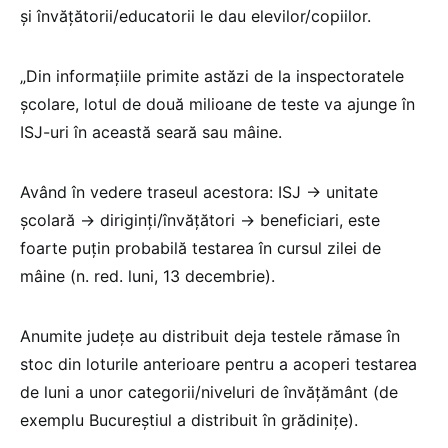
și învățătorii/educatorii le dau elevilor/copiilor.
„Din informațiile primite astăzi de la inspectoratele
școlare, lotul de două milioane de teste va ajunge în
ISJ-uri în această seară sau mâine.
Având în vedere traseul acestora: ISJ -> unitate
școlară -> diriginți/învățători -> beneficiari, este
foarte puțin probabilă testarea în cursul zilei de
mâine (n. red. luni, 13 decembrie).
Anumite județe au distribuit deja testele rămase în
stoc din loturile anterioare pentru a acoperi testarea
de luni a unor categorii/niveluri de învățământ (de
exemplu Bucureștiul a distribuit în grădinițe).