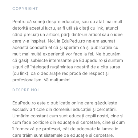
COPYRIGHT
Pentru că scrieți despre educație, sau cu atât mai mult
datorită acestui lucru, ar fi util să citați cu link, atunci
când preluați un articol, părți dintr-un articol sau o idee
care v-a inspirat. Noi, la EduPedu.ro ne-am asumat
această conduită etică și sperăm că și publicațiile cu
mult mai multă experiență vor face la fel. Ne bucurăm
că găsiți subiecte interesante pe Edupedu.ro și suntem
siguri că înțelegeți rugămintea noastră de a cita sursa
(cu link), ca o declarație reciprocă de respect și
profesionalism. Vă mulțumim!
DESPRE NOI
EduPedu.ro este o publicație online care găzduiește
exclusiv articole din domeniul educației și cercetării.
Urmărim constant cum sunt educați copiii noștri, cine și
cum face politicile din educație și cercetare, cine și cum
îi formează pe profesori, cât de adecvate la lumea în
care trăim sunt sistemele de educație și cercetare.