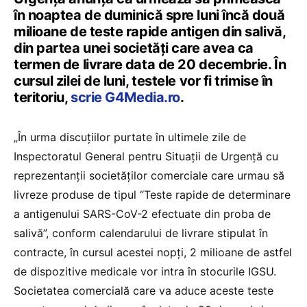
în noaptea de duminică spre luni încă două
milioane de teste rapide antigen din salivă,
din partea unei societăţi care avea ca
termen de livrare data de 20 decembrie. În
cursul zilei de luni, testele vor fi trimise în
teritoriu,
scrie G4Media.ro
.
„În urma discuţiilor purtate în ultimele zile de
Inspectoratul General pentru Situaţii de Urgenţă cu
reprezentanţii societăţilor comerciale care urmau să
livreze produse de tipul “Teste rapide de determinare
a antigenului SARS-CoV-2 efectuate din proba de
salivă”, conform calendarului de livrare stipulat în
contracte, în cursul acestei nopţi, 2 milioane de astfel
de dispozitive medicale vor intra în stocurile IGSU.
Societatea comercială care va aduce aceste teste