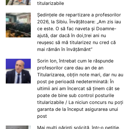
titularizabile
Ședințele de repartizare a profesorilor
2026, la Sibiu. Învățătoare: „Am zis iau
ce este. O să fac naveta și Doamne-
ajută, dar dacă în doi,trei ani nu
reușesc să mă titularizez nu cred că
mai rămân în învățământ”
Sorin Ion, întrebat cum le răspunde
profesorilor care dau an de an
Titularizarea, obțin note mari, dar nu au
post pe perioadă nedeterminată: În
ultimii ani am încercat să ținem cât se
poate de bine sub control posturile
titularizabile / La niciun concurs nu poți
garanta de la început asigurarea unui
post
Mai mulți părinți solicită, într-o petiție,