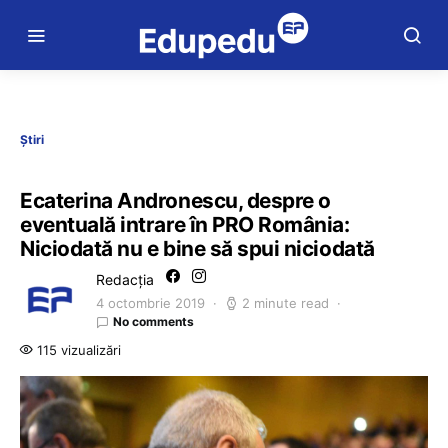
Știri
Ecaterina Andronescu, despre o
eventuală intrare în PRO România:
Niciodată nu e bine să spui niciodată
Redacția
4 octombrie 2019
2 minute read
No comments
115 vizualizări