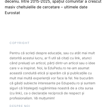
deceniu. Între 2015-2025, spațiul comunitar a crescut
masiv cheltuielile de cercetare – ultimele date
Eurostat
COPYRIGHT
Pentru că scrieți despre educație, sau cu atât mai mult
datorită acestui lucru, ar fi util să citați cu link, atunci
când preluați un articol, părți dintr-un articol sau o idee
care v-a inspirat. Noi, la EduPedu.ro ne-am asumat
această conduită etică și sperăm că și publicațiile cu
mult mai multă experiență vor face la fel. Ne bucurăm
că găsiți subiecte interesante pe Edupedu.ro și suntem
siguri că înțelegeți rugămintea noastră de a cita sursa
(cu link), ca o declarație reciprocă de respect și
profesionalism. Vă mulțumim!
DESPRE NOI