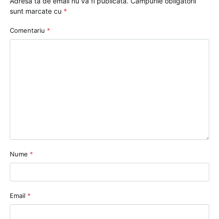
Adresa ta de email nu va fi publicată.
Câmpurile obligatorii
sunt marcate cu
*
Comentariu
*
Nume
*
Email
*