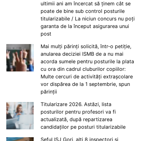
ultimii ani am încercat să ținem cât se
poate de bine sub control posturile
titularizabile / La niciun concurs nu poți
garanta de la început asigurarea unui
post
Mai mulți părinți solicită, într-o petiție,
anularea deciziei ISMB de a nu mai
acorda sumele pentru posturile la plata
cu ora din cadrul cluburilor copiilor:
Multe cercuri de activități extrașcolare
vor dispărea de la 1 septembrie, spun
părinții
Titularizare 2026. Astăzi, lista
posturilor pentru profesori va fi
actualizată, după repartizarea
candidaților pe posturi titularizabile
Șeful ISJ Gorj, alți 8 inspectori și