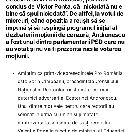
condus de Victor Ponta, că „niciodată nu e
bine să spui niciodată”. De altfel, la votul de
miercuri, când opoziția a reușit să se
impună și să respingă programul inițial al
dezbaterii moțiunii de cenzură, Andronescu
a fost unul dintre parlamentarii PSD care nu
au votat și nu va fi prezentă nici la votarea
moțiunii.
Amintim că prim-vicepreședintele Pro România
este Sorin Cîmpeanu, președintele Consiliului
Național al Rectorilor, unul dintre cei mai
puternici adversari ai Ecaterinei Andronescu.
Unul dintre motivele pentru care rectorii au
semnat în urmă cu un an și jumătate
controversata scrisoare de susținere a lui
Valentin Popa în funcția de ministru al Educației