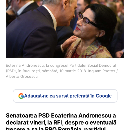
Ecterina Andronescu, la congresul Partidului Social Democrat
(PSD), în București, sâmbătă, 10 martie 2018. Inquam Photos /
Alberto Grosescu
Adaugă-ne ca sursă preferată în Google
Senatoarea PSD Ecaterina Andronescu a
declarat vineri, la RFI, despre o eventuală
trecere a sa la PRO România, partidul