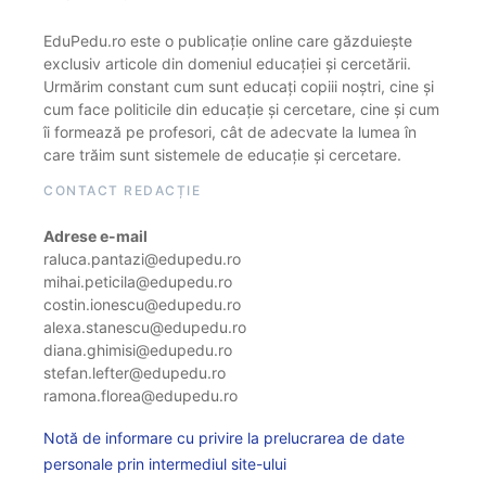
EduPedu.ro este o publicație online care găzduiește
exclusiv articole din domeniul educației și cercetării.
Urmărim constant cum sunt educați copiii noștri, cine și
cum face politicile din educație și cercetare, cine și cum
îi formează pe profesori, cât de adecvate la lumea în
care trăim sunt sistemele de educație și cercetare.
CONTACT REDACȚIE
Adrese e-mail
raluca.pantazi@edupedu.ro
mihai.peticila@edupedu.ro
costin.ionescu@edupedu.ro
alexa.stanescu@edupedu.ro
diana.ghimisi@edupedu.ro
stefan.lefter@edupedu.ro
ramona.florea@edupedu.ro
Notă de informare cu privire la prelucrarea de date
personale prin intermediul site-ului