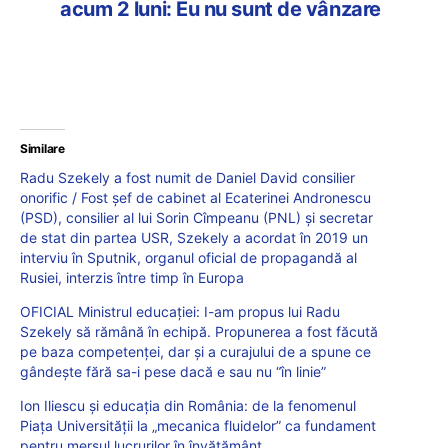
acum 2 luni: Eu nu sunt de vânzare
Similare
Radu Szekely a fost numit de Daniel David consilier
onorific / Fost șef de cabinet al Ecaterinei Andronescu
(PSD), consilier al lui Sorin Cîmpeanu (PNL) și secretar
de stat din partea USR, Szekely a acordat în 2019 un
interviu în Sputnik, organul oficial de propagandă al
Rusiei, interzis între timp în Europa
OFICIAL Ministrul educației: I-am propus lui Radu
Szekely să rămână în echipă. Propunerea a fost făcută
pe baza competenței, dar și a curajului de a spune ce
gândește fără sa-i pese dacă e sau nu “în linie”
Ion Iliescu și educația din România: de la fenomenul
Piața Universității la „mecanica fluidelor” ca fundament
pentru mersul lucrurilor în învățământ