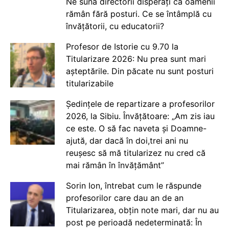
Ne sună directorii disperați că oamenii
rămân fără posturi. Ce se întâmplă cu
învățătorii, cu educatorii?
Profesor de Istorie cu 9.70 la
Titularizare 2026: Nu prea sunt mari
așteptările. Din păcate nu sunt posturi
titularizabile
Ședințele de repartizare a profesorilor
2026, la Sibiu. Învățătoare: „Am zis iau
ce este. O să fac naveta și Doamne-
ajută, dar dacă în doi,trei ani nu
reușesc să mă titularizez nu cred că
mai rămân în învățământ”
Sorin Ion, întrebat cum le răspunde
profesorilor care dau an de an
Titularizarea, obțin note mari, dar nu au
post pe perioadă nedeterminată: În