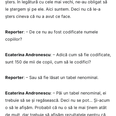
şters. În legătură cu cele mai vechi, ne-au obligat să
le ştergem şi pe ele. Aici suntem. Deci nu că le-a
şters cineva că nu a avut ce face.
Reporter
: – De ce nu au fost codificate numele
copiilor?
Ecaterina Andronescu
: – Adică cum să fie codificate,
sunt 150 de mii de copii, cum să le codifici?
Reporter
: – Sau să fie lăsat un tabel nenominal.
Ecaterina Andronescu
: – Păi un tabel nenominal, ei
trebuie să se şi regăsească. Deci nu se pot… Şi-acum
o să le afişăm. Probabil că nu o să le mai ţinem atât
de mult, dar trebuie să afişăm rezultatele pentru că