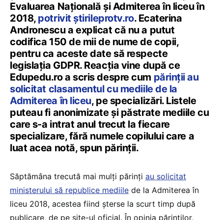
Evaluarea Națională și Admiterea în liceu în
2018,
potrivit știrileprotv.ro
. Ecaterina
Andronescu a explicat că nu a putut
codifica 150 de mii de nume de copii,
pentru ca aceste date să respecte
legislația GDPR. Reacția vine după ce
Edupedu.ro a scris despre cum
părinții au
solicitat clasamentul cu mediile de la
Admiterea în liceu
, pe specializări. Listele
puteau fi anonimizate și păstrate mediile cu
care s-a intrat anul trecut la fiecare
specializare, fără numele copilului care a
luat acea notă, spun părinții.
Săptămâna trecută mai mulți părinți
au solicitat
ministerului să republice mediile
de la Admiterea în
liceu 2018, acestea fiind şterse la scurt timp după
publicare, de pe site-ul oficial. În opinia părinților,