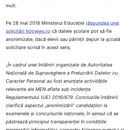
mult.
Pe 28 mai 2018 Ministerul Educaţiei
răspundea unei
solicitări hotnews.ro
că datele școlare pot să fie
anonimizate, dacă elevii sau părinții depun la școală
solicitare scrisă în acest sens.
„
În cadrul unei întâlniri organizate de Autoritatea
Națională de Supraveghere a Prelucrării Datelor cu
Caracter Personal au fost enunțate activitățile
relevante ale MEN aflate sub incidența
Regulamentului (UE) 2016/679. Concluziile întâlnirii
clarifică aspectul „anonimizării” candidaților la
examenele și concursurile naționale, în sensul că se
păstrează principiul transparenței în condițiile
minimizării informațiilor, respectiv folosirea numelui și