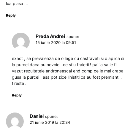
lua plasa …
Reply
Preda Andrei
spune:
15 iunie 2020 la 09:51
exact , se prevaleaza de o lege cu castraveti si o aplica si
la purcei daca au nevoie…ce stiu fraierii ! pai ia sa le fi
vazut rezultatele androneascai end comp ce le mai crapa
gusa la purcei ! asa pot zice linistiti ca au fost premianti ,
fireste .
Reply
Daniel
spune:
21 iunie 2019 la 20:34