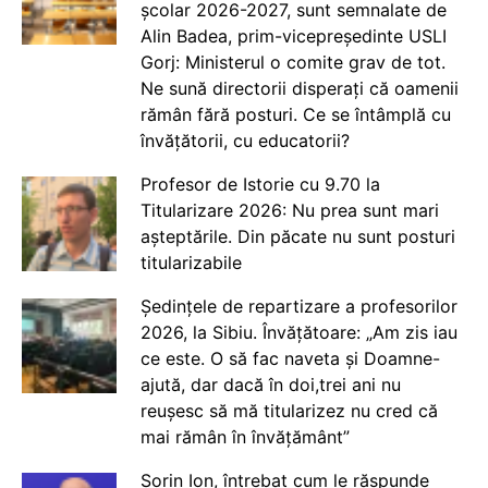
școlar 2026-2027, sunt semnalate de
Alin Badea, prim-vicepreședinte USLI
Gorj: Ministerul o comite grav de tot.
Ne sună directorii disperați că oamenii
rămân fără posturi. Ce se întâmplă cu
învățătorii, cu educatorii?
Profesor de Istorie cu 9.70 la
Titularizare 2026: Nu prea sunt mari
așteptările. Din păcate nu sunt posturi
titularizabile
Ședințele de repartizare a profesorilor
2026, la Sibiu. Învățătoare: „Am zis iau
ce este. O să fac naveta și Doamne-
ajută, dar dacă în doi,trei ani nu
reușesc să mă titularizez nu cred că
mai rămân în învățământ”
Sorin Ion, întrebat cum le răspunde