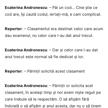
Ecaterina Andronescu
: – Păi un cod… Cine ştie ce
cod are, îşi caută codul, iertaţi-mă, e cam complicat.
Reporter
: – Clasamentul era destinat celor care acum
dau examenul, nu celor care l-au dat anul trecut.
Ecaterina Andronescu
: – Dar şi celor care l-au dat
anul trecut este normal să fie dedicat şi lor.
Reporter
: – Părinţii solicită acest clasament
Ecaterina Andronescu
: – Părinţii or solicita acel
clasament, în acelaşi timp şi noi avem nişte reguli pe
care trebuie să le respectăm. O să afişăm fără
îndoială o să afişăm şi anul acesta, dar nu o să ţinem