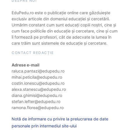
DESPRE NOI
EduPedu.ro este o publicație online care găzduiește
exclusiv articole din domeniul educației și cercetării.
Urmărim constant cum sunt educați copiii noștri, cine și
cum face politicile din educație și cercetare, cine și cum
îi formează pe profesori, cât de adecvate la lumea în
care trăim sunt sistemele de educație și cercetare.
CONTACT REDACȚIE
Adrese e-mail
raluca.pantazi@edupedu.ro
mihai.peticila@edupedu.ro
costin.ionescu@edupedu.ro
alexa.stanescu@edupedu.ro
diana.ghimisi@edupedu.ro
stefan.lefter@edupedu.ro
ramona.florea@edupedu.ro
Notă de informare cu privire la prelucrarea de date
personale prin intermediul site-ului