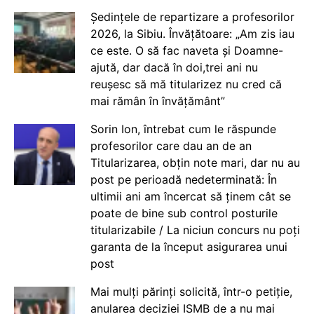
Ședințele de repartizare a profesorilor
2026, la Sibiu. Învățătoare: „Am zis iau
ce este. O să fac naveta și Doamne-
ajută, dar dacă în doi,trei ani nu
reușesc să mă titularizez nu cred că
mai rămân în învățământ”
Sorin Ion, întrebat cum le răspunde
profesorilor care dau an de an
Titularizarea, obțin note mari, dar nu au
post pe perioadă nedeterminată: În
ultimii ani am încercat să ținem cât se
poate de bine sub control posturile
titularizabile / La niciun concurs nu poți
garanta de la început asigurarea unui
post
Mai mulți părinți solicită, într-o petiție,
anularea deciziei ISMB de a nu mai