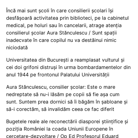
Încă mai sunt școli în care consilierii școlari își
desfășoară activitatea prin biblioteci, pe la cabinetul
medical, pe holuri sau în cancelarii, atrage atenția
consilierul școlar Aura Stănculescu / Sunt spații
inadecvate în care copilul nu va destăinui nimic
niciodată
Universitatea din București a reamplasat vulturul și
cei doi grifoni distruși în urma bombardamentelor din
anul 1944 pe frontonul Palatului Universității
Aura Stănculescu, consilier școlar: Este o mare
nedreptate să nu-i lăsăm pe copii să fie așa cum
sunt. Suntem prea dornici să îi băgăm în șabloane și
să-i corectăm, să invalidăm ceea ce fac diferit
Bugetele reale ale reconectării diasporei științifice și
poziția României la coada Uniunii Europene în
cercetare-dezvoltare / Op Ed Profesorul Eduard