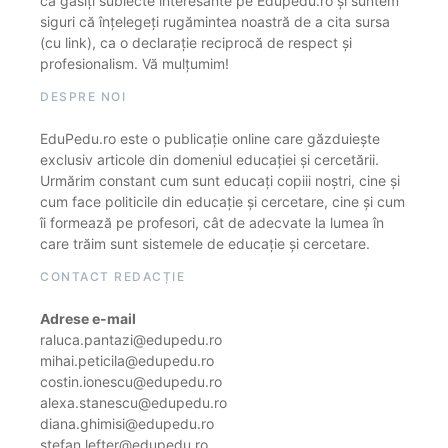
că găsiți subiecte interesante pe Edupedu.ro și suntem
siguri că înțelegeți rugămintea noastră de a cita sursa
(cu link), ca o declarație reciprocă de respect și
profesionalism. Vă mulțumim!
DESPRE NOI
EduPedu.ro este o publicație online care găzduiește
exclusiv articole din domeniul educației și cercetării.
Urmărim constant cum sunt educați copiii noștri, cine și
cum face politicile din educație și cercetare, cine și cum
îi formează pe profesori, cât de adecvate la lumea în
care trăim sunt sistemele de educație și cercetare.
CONTACT REDACȚIE
Adrese e-mail
raluca.pantazi@edupedu.ro
mihai.peticila@edupedu.ro
costin.ionescu@edupedu.ro
alexa.stanescu@edupedu.ro
diana.ghimisi@edupedu.ro
stefan.lefter@edupedu.ro