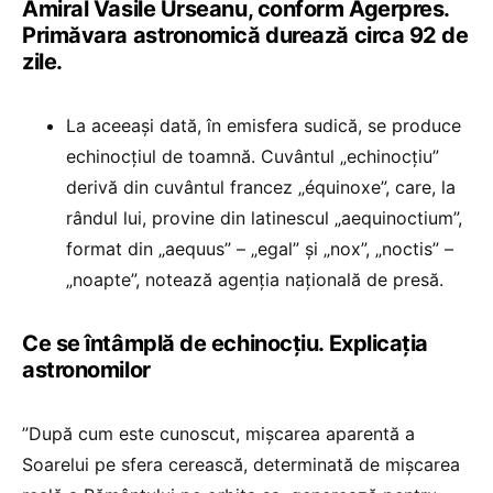
Amiral Vasile Urseanu, conform Agerpres.
Primăvara astronomică durează circa 92 de
zile.
La aceeaşi dată, în emisfera sudică, se produce
echinocţiul de toamnă. Cuvântul „echinocţiu”
derivă din cuvântul francez „équinoxe”, care, la
rândul lui, provine din latinescul „aequinoctium”,
format din „aequus” – „egal” şi „nox”, „noctis” –
„noapte”, notează agenția națională de presă.
Ce se întâmplă de echinocțiu. Explicația
astronomilor
”După cum este cunoscut, mișcarea aparentă a
Soarelui pe sfera cerească, determinată de mișcarea