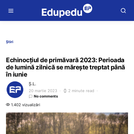
Știri
Echinocțiul de primăvară 2023: Perioada
de lumină zilnică se mărește treptat până
în iunie
Ș.L.
20 martie 2023
2 minute read
No comments
1.402 vizualizări