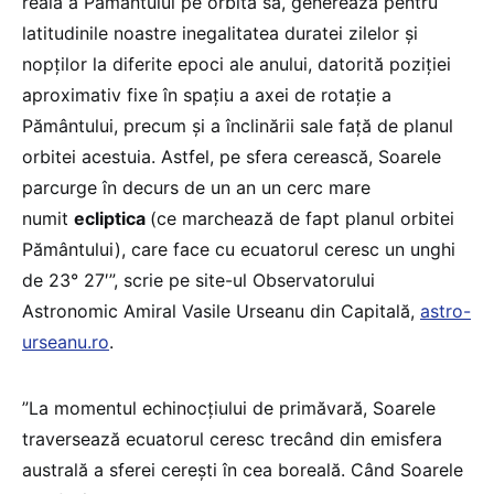
reală a Pământului pe orbita sa, generează pentru
latitudinile noastre inegalitatea duratei zilelor și
nopților la diferite epoci ale anului, datorită poziției
aproximativ fixe în spațiu a axei de rotație a
Pământului, precum și a înclinării sale față de planul
orbitei acestuia. Astfel, pe sfera cerească, Soarele
parcurge în decurs de un an un cerc mare
numit
ecliptica
(ce marchează de fapt planul orbitei
Pământului), care face cu ecuatorul ceresc un unghi
de 23° 27′”, scrie pe site-ul Observatorului
Astronomic Amiral Vasile Urseanu din Capitală,
astro-
urseanu.ro
.
”La momentul echinocțiului de primăvară, Soarele
traversează ecuatorul ceresc trecând din emisfera
australă a sferei cerești în cea boreală. Când Soarele