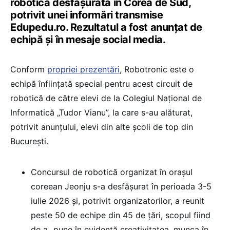
robotică desfășurată în Corea de Sud,
potrivit unei informări transmise
Edupedu.ro. Rezultatul a fost anunțat de
echipă și în mesaje social media.
Conform
propriei prezentări
, Robotronic este o
echipă înființată special pentru acest circuit de
robotică de către elevi de la Colegiul Național de
Informatică „Tudor Vianu”, la care s-au alăturat,
potrivit anunțului, elevi din alte școli de top din
București.
Concursul de robotică organizat în orașul
coreean Jeonju s-a desfășurat în perioada 3-5
iulie 2026 și, potrivit organizatorilor, a reunit
peste 50 de echipe din 45 de țări, scopul fiind
de a „pune în evidență creativitatea, munca în