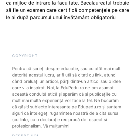
ca mijloc de intrare la facultate. Bacalaureatul trebuie
să fie un examen care certifică competențele pe care
le ai după parcursul unui învățământ obligatoriu
COPYRIGHT
Pentru că scrieți despre educație, sau cu atât mai mult
datorită acestui lucru, ar fi util să citați cu link, atunci
când preluați un articol, părți dintr-un articol sau o idee
care v-a inspirat. Noi, la EduPedu.ro ne-am asumat
această conduită etică și sperăm că și publicațiile cu
mult mai multă experiență vor face la fel. Ne bucurăm
că găsiți subiecte interesante pe Edupedu.ro și suntem
siguri că înțelegeți rugămintea noastră de a cita sursa
(cu link), ca o declarație reciprocă de respect și
profesionalism. Vă mulțumim!
DESPRE NOI