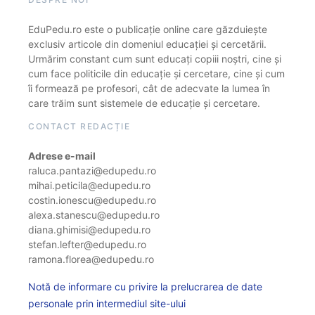
EduPedu.ro este o publicație online care găzduiește
exclusiv articole din domeniul educației și cercetării.
Urmărim constant cum sunt educați copiii noștri, cine și
cum face politicile din educație și cercetare, cine și cum
îi formează pe profesori, cât de adecvate la lumea în
care trăim sunt sistemele de educație și cercetare.
CONTACT REDACȚIE
Adrese e-mail
raluca.pantazi@edupedu.ro
mihai.peticila@edupedu.ro
costin.ionescu@edupedu.ro
alexa.stanescu@edupedu.ro
diana.ghimisi@edupedu.ro
stefan.lefter@edupedu.ro
ramona.florea@edupedu.ro
Notă de informare cu privire la prelucrarea de date
personale prin intermediul site-ului