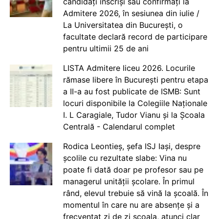
candidați înscriși sau confirmați la
Admitere 2026, în sesiunea din iulie /
La Universitatea din București, o
facultate declară record de participare
pentru ultimii 25 de ani
LISTA Admitere liceu 2026. Locurile
rămase libere în București pentru etapa
a II-a au fost publicate de ISMB: Sunt
locuri disponibile la Colegiile Naționale
I. L Caragiale, Tudor Vianu și la Școala
Centrală - Calendarul complet
Rodica Leontieș, șefa ISJ Iași, despre
școlile cu rezultate slabe: Vina nu
poate fi dată doar pe profesor sau pe
managerul unității școlare. În primul
rând, elevul trebuie să vină la școală. În
momentul în care nu are absențe și a
frecventat zi de zi școala, atunci clar