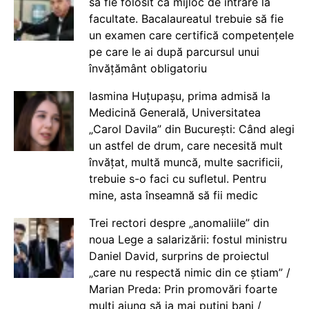
să fie folosit ca mijloc de intrare la
facultate. Bacalaureatul trebuie să fie
un examen care certifică competențele
pe care le ai după parcursul unui
învățământ obligatoriu
Iasmina Huțupașu, prima admisă la
Medicină Generală, Universitatea
„Carol Davila” din București: Când alegi
un astfel de drum, care necesită mult
învățat, multă muncă, multe sacrificii,
trebuie s-o faci cu sufletul. Pentru
mine, asta înseamnă să fii medic
Trei rectori despre „anomaliile” din
noua Lege a salarizării: fostul ministru
Daniel David, surprins de proiectul
„care nu respectă nimic din ce știam” /
Marian Preda: Prin promovări foarte
mulți ajung să ia mai puțini bani /