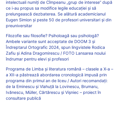
intelectuali numiți de Cîmpeanu „grup de interese” după
ce i-au propus sa modifice legile educației și să
prelungească dezbaterea. Se alătură academicianul
Eugen Simion și peste 50 de profesori universitari și din
preuniversitar
Filozofie sau filosofie? Psiholoagă sau psihologă?
Ambele variante sunt acceptate de DOOM 3 și
Îndreptarul Ortografic 2024, spun lingvistele Rodica
Zafiu și Adina Dragomirescu / FOTO Lansarea noului
îndrumar pentru elevi și profesori
Programa de Limba și literatura română – clasele a X-a –
a XII-a păstrează abordarea cronologică impusă prin
programa din primul an de liceu / Autori recomandați:
de la Eminescu și Vlahuță la Lovinescu, Brumaru,
Ivănescu, Müller, Cărtărescu și Vișniec – proiect în
consultare publică