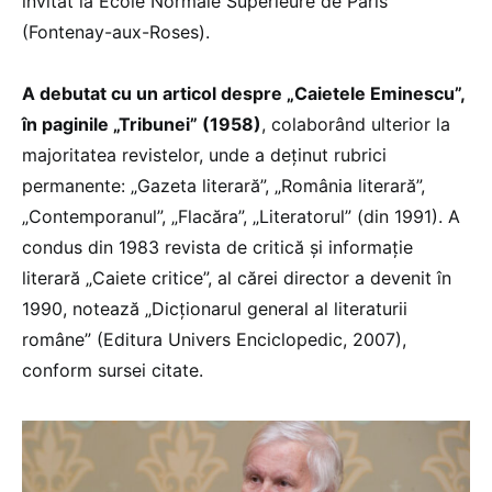
invitat la École Normale Supérieure de Paris
(Fontenay-aux-Roses).
A debutat cu un articol despre „Caietele Eminescu”,
în paginile „Tribunei” (1958)
, colaborând ulterior la
majoritatea revistelor, unde a deţinut rubrici
permanente: „Gazeta literară”, „România literară”,
„Contemporanul”, „Flacăra”, „Literatorul” (din 1991). A
condus din 1983 revista de critică şi informaţie
literară „Caiete critice”, al cărei director a devenit în
1990, notează „Dicţionarul general al literaturii
române” (Editura Univers Enciclopedic, 2007),
conform sursei citate.