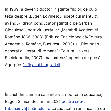
În 1969, a devenit doctor în ştiinţe filologice cu o
teză despre „Eugen Lovinescu, scepticul mântuit”,
avându-l drept conducător ştiinţific pe Şerban
Cioculescu, potrivit lucrărilor „Membrii Academiei
Române 1866-2003” (Editura Enciclopedică/Editura
Academiei Române, Bucureşti, 2003) şi „Dicţionarul
general al literaturii române” (Editura Univers
Enciclopedic, 2007), mai notează agenția de presă
Agerpres
în fișa lui biografică
.
În unul din ultimele sale interviuri pe tema educației,
Eugen Simion declara în 2021
pentru site-ul
tribunaînvățământului.ro
că „educația românească de