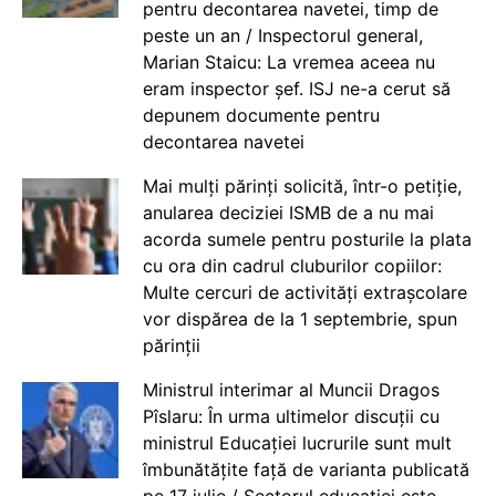
pentru decontarea navetei, timp de
peste un an / Inspectorul general,
Marian Staicu: La vremea aceea nu
eram inspector șef. ISJ ne-a cerut să
depunem documente pentru
decontarea navetei
Mai mulți părinți solicită, într-o petiție,
anularea deciziei ISMB de a nu mai
acorda sumele pentru posturile la plata
cu ora din cadrul cluburilor copiilor:
Multe cercuri de activități extrașcolare
vor dispărea de la 1 septembrie, spun
părinții
Ministrul interimar al Muncii Dragos
Pîslaru: În urma ultimelor discuții cu
ministrul Educației lucrurile sunt mult
îmbunătățite față de varianta publicată