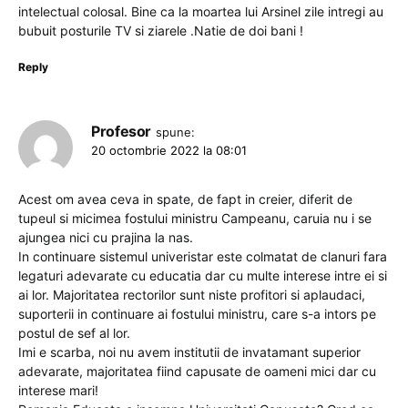
intelectual colosal. Bine ca la moartea lui Arsinel zile intregi au
bubuit posturile TV si ziarele .Natie de doi bani !
Reply
Profesor
spune:
20 octombrie 2022 la 08:01
Acest om avea ceva in spate, de fapt in creier, diferit de
tupeul si micimea fostului ministru Campeanu, caruia nu i se
ajungea nici cu prajina la nas.
In continuare sistemul univeristar este colmatat de clanuri fara
legaturi adevarate cu educatia dar cu multe interese intre ei si
ai lor. Majoritatea rectorilor sunt niste profitori si aplaudaci,
suporterii in continuare ai fostului ministru, care s-a intors pe
postul de sef al lor.
Imi e scarba, noi nu avem institutii de invatamant superior
adevarate, majoritatea fiind capusate de oameni mici dar cu
interese mari!