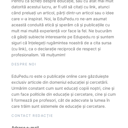
Pentru că scrieți despre educație, sau cu atât mai mult
datorită acestui lucru, ar fi util să citați cu link, atunci
când preluați un articol, părți dintr-un articol sau o idee
care v-a inspirat. Noi, la EduPedu.ro ne-am asumat
această conduită etică și sperăm că și publicațiile cu
mult mai multă experiență vor face la fel. Ne bucurăm
că găsiți subiecte interesante pe Edupedu.ro și suntem
siguri că înțelegeți rugămintea noastră de a cita sursa
(cu link), ca o declarație reciprocă de respect și
profesionalism. Vă mulțumim!
DESPRE NOI
EduPedu.ro este o publicație online care găzduiește
exclusiv articole din domeniul educației și cercetării.
Urmărim constant cum sunt educați copiii noștri, cine și
cum face politicile din educație și cercetare, cine și cum
îi formează pe profesori, cât de adecvate la lumea în
care trăim sunt sistemele de educație și cercetare.
CONTACT REDACȚIE
Adrese e-mail