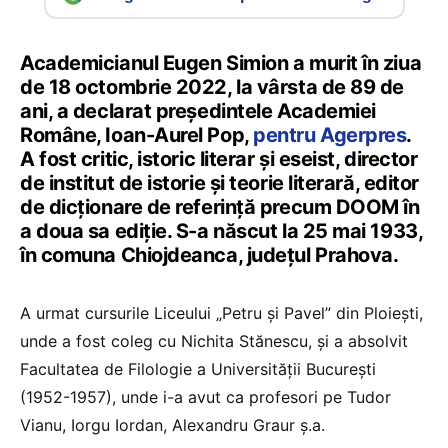
Academicianul Eugen Simion a murit în ziua
de 18 octombrie 2022, la vârsta de 89 de
ani, a declarat președintele Academiei
Române, Ioan-Aurel Pop,
pentru Agerpres
.
A fost critic, istoric literar și eseist, director
de institut de istorie și teorie literară, editor
de dicționare de referință precum DOOM în
a doua sa ediție. S-a născut la 25 mai 1933,
în comuna Chiojdeanca, județul Prahova.
A urmat cursurile Liceului „Petru şi Pavel” din Ploieşti,
unde a fost coleg cu Nichita Stănescu, şi a absolvit
Facultatea de Filologie a Universităţii Bucureşti
(1952-1957), unde i-a avut ca profesori pe Tudor
Vianu, Iorgu Iordan, Alexandru Graur ş.a.