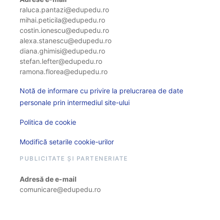
raluca.pantazi@edupedu.ro
mihai.peticila@edupedu.ro
costin.ionescu@edupedu.ro
alexa.stanescu@edupedu.ro
diana.ghimisi@edupedu.ro
stefan.lefter@edupedu.ro
ramona.florea@edupedu.ro
Notă de informare cu privire la prelucrarea de date
personale prin intermediul site-ului
Politica de cookie
Modifică setarile cookie-urilor
PUBLICITATE ȘI PARTENERIATE
Adresă de e-mail
comunicare@edupedu.ro