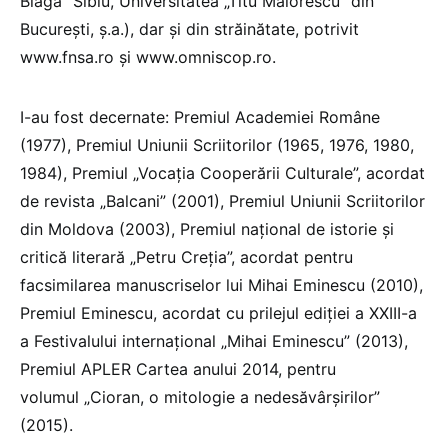
Blaga” Sibiu, Universitatea „Titu Maiorescu” din
Bucureşti, ş.a.), dar şi din străinătate, potrivit
www.fnsa.ro şi www.omniscop.ro.
I-au fost decernate: Premiul Academiei Române
(1977), Premiul Uniunii Scriitorilor (1965, 1976, 1980,
1984), Premiul „Vocaţia Cooperării Culturale”, acordat
de revista „Balcani” (2001), Premiul Uniunii Scriitorilor
din Moldova (2003), Premiul naţional de istorie şi
critică literară „Petru Creţia”, acordat pentru
facsimilarea manuscriselor lui Mihai Eminescu (2010),
Premiul Eminescu, acordat cu prilejul ediţiei a XXIII-a
a Festivalului internaţional „Mihai Eminescu” (2013),
Premiul APLER Cartea anului 2014, pentru
volumul „Cioran, o mitologie a nedesăvârşirilor”
(2015).