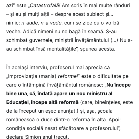
azi” este „
Catastrofală!
Am scris în mai multe rânduri
– și eu și mulți alții – despre acest subiect și…
nimic:
n-aude, n-a vede
, cum se zice cu o vorbă
veche. Adică nimeni nu ne bagă în seamă. S-au
schimbat guvernele, miniștrii Învățământului (…) Nu s-
au schimbat însă mentalitățile”, spunea acesta.
În același interviu, profesorul mai aprecia că
„Improvizația (mania)
reformei
” este o dificultate pe
care o întâmpină învățământul românesc: „
Nu începe
bine una, că, îndată apare un nou ministru al
Educației, începe altă reformă
(care, bineînțeles, este
de la început un eșec anunțat!) și, așa, școala
românească o duce dintr-o reformă în alta. Apoi:
condiția socială nesatisfăcătoare a profesorului”,
declara Simion anul trecut.