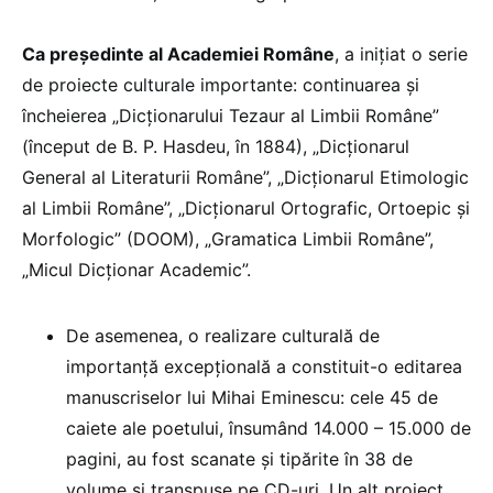
Ca preşedinte al Academiei Române
, a iniţiat o serie
de proiecte culturale importante: continuarea şi
încheierea „Dicţionarului Tezaur al Limbii Române”
(început de B. P. Hasdeu, în 1884), „Dicţionarul
General al Literaturii Române”, „Dicţionarul Etimologic
al Limbii Române”, „Dicţionarul Ortografic, Ortoepic şi
Morfologic” (DOOM), „Gramatica Limbii Române”,
„Micul Dicţionar Academic”.
De asemenea, o realizare culturală de
importanţă excepţională a constituit-o editarea
manuscriselor lui Mihai Eminescu: cele 45 de
caiete ale poetului, însumând 14.000 – 15.000 de
pagini, au fost scanate şi tipărite în 38 de
volume şi transpuse pe CD-uri. Un alt proiect