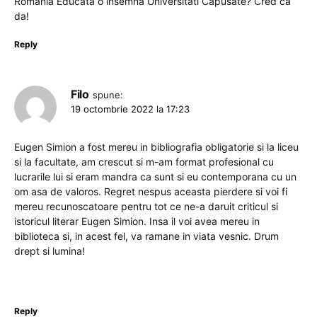
Romania Educata o insemna Universitati Capusate? Cred ca
da!
Reply
Filo
spune:
19 octombrie 2022 la 17:23
Eugen Simion a fost mereu in bibliografia obligatorie si la liceu
si la facultate, am crescut si m-am format profesional cu
lucrarile lui si eram mandra ca sunt si eu contemporana cu un
om asa de valoros. Regret nespus aceasta pierdere si voi fi
mereu recunoscatoare pentru tot ce ne-a daruit criticul si
istoricul literar Eugen Simion. Insa il voi avea mereu in
biblioteca si, in acest fel, va ramane in viata vesnic. Drum
drept si lumina!
Reply