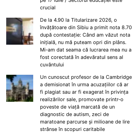
pe 17 iulie / Sectorul educației este
crucial
De la 4.90 la Titularizare 2026, o
învățătoare din Sibiu a primit nota 8.70
după contestație: Când am văzut nota
inițială, nu mă puteam opri din plâns.
Mi-am dat seama că lucrarea mea nu a
fost corectată în adevăratul sens al
cuvântului
Un cunoscut profesor de la Cambridge
a demisionat în urma acuzațiilor că ar
fi plagiat sau ar fi exagerat în privința
realizărilor sale, promovate printr-o
poveste de viață marcată de un
diagnostic de autism, zeci de
maratoane parcurse și milioane de lire
strânse în scopuri caritabile