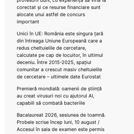
profesorii buni, cu experiență să vină la
corectat și ce resurse financiare sunt
alocate unui astfel de concurs
important
Unici în UE: România este singura țară
din întreaga Uniune Europeană care a
redus cheltuielile de cercetare,
calculate pe cap de locuitor, în ultimul
deceniu. Între 2015-2025, spațiul
comunitar a crescut masiv cheltuielile
de cercetare – ultimele date Eurostat
Premieră mondială: oamenii de știință
au creat virusuri noi cu ajutorul AI,
capabili să combată bacteriile
Bacalaureat 2026, sesiunea de toamnă.
Probele scrise încep luni, 10 august /
Accesul în sala de examen este permis