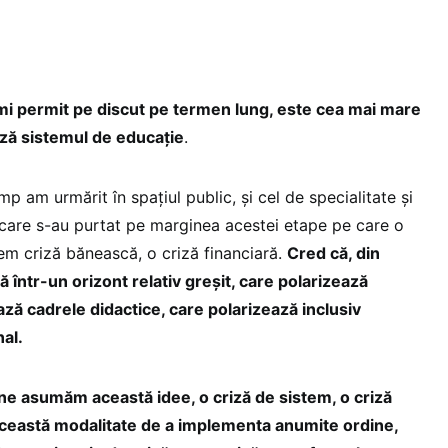
 îmi permit pe discut pe termen lung, este cea mai mare
ază sistemul de educație
.
mp am urmărit în spațiul public, și cel de specialitate și
e care s-au purtat pe marginea acestei etape pe care o
nem criză bănească, o criză financiară.
Cred că, din
tă într-un orizont relativ greșit, care polarizează
ază cadrele didactice, care polarizează inclusiv
al.
ne asumăm această idee, o criză de sistem, o criză
Această modalitate de a implementa anumite ordine,