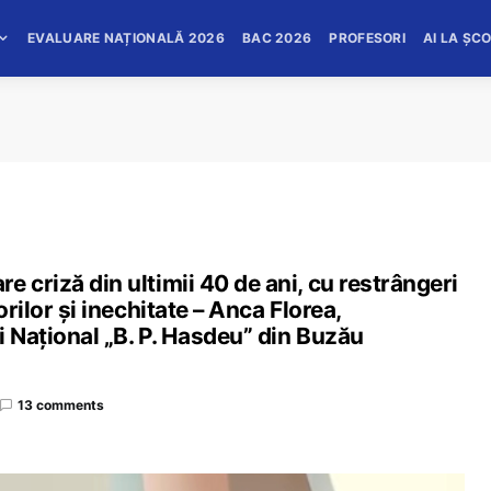
EVALUARE NAȚIONALĂ 2026
BAC 2026
PROFESORI
AI LA ȘC
 criză din ultimii 40 de ani, cu restrângeri
orilor și inechitate – Anca Florea,
i Național „B. P. Hasdeu” din Buzău
13 comments