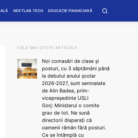
OALĂ
NEXTLAB.TECH
EDUCAȚIE FINANCIARĂ
CELE MAI CITITE ARTICOLE
Noi comasări de clase și
posturi, cu 3 săptămâni până
la debutul anului școlar
2026-2027, sunt semnalate
de Alin Badea, prim-
vicepreședinte USLI
Gorj: Ministerul o comite
grav de tot. Ne sună
directorii disperați că
oamenii rămân fără posturi.
Ce se întâmplă cu