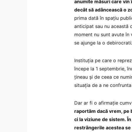
anumite măsuri care vin î
decât să adâncească o zon
prima dată în spațiu publ
anticipat sau nu această 
moment nu sunt avute în v
se ajunge la o debirocrati
Instituția pe care o repre
începe la 1 septembrie, î
țineau și de ceea ce numi
situația de a ne confrunta
Dar ar fi o afirmație cum
raportăm dacă vrem, pe 
ci la viziune de sistem. Î
restrângerile acestea se 