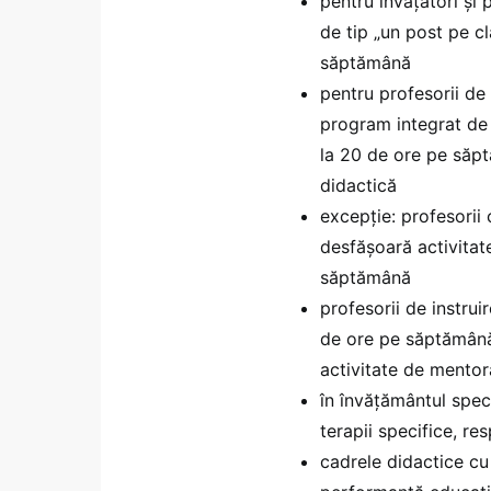
pentru învățători și
de tip „un post pe cl
săptămână
pentru profesorii de 
program integrat de 
la 20 de ore pe săpt
didactică
excepție: profesorii 
desfășoară activitat
săptămână
profesorii de instrui
de ore pe săptămână 
activitate de mentor
în învățământul spec
terapii specifice, re
cadrele didactice cu