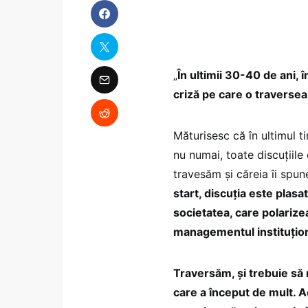
„
În ultimii 30-40 de ani,
criză pe care o traverse
Măturisesc că în ultimul ti
nu numai, toate discuțiil
travesăm și căreia îi spu
start, discuția este plasa
societatea, care polarize
managementul instituțion
Traversăm, și trebuie să 
care a început de mult. 