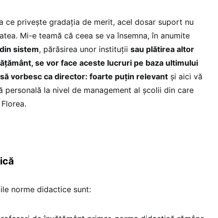
a ce privește gradația de merit, acel dosar suport nu
itatea. Mi-e teamă că ceea se va însemna, în anumite
 din sistem
, părăsirea unor instituții
sau plătirea altor
învățământ, se vor face aceste lucruri pe baza ultimului
să vorbesc ca director: foarte puțin relevant
și aici vă
ă personală la nivel de management al școlii din care
 Florea.
ică
ile norme didactice sunt: