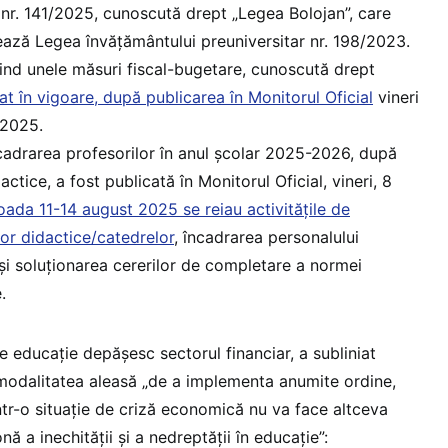
nr. 141/2025, cunoscută drept „Legea Bolojan”, care
ază Legea învățământului preuniversitar nr. 198/2023.
ind unele măsuri fiscal-bugetare, cunoscută drept
rat în vigoare, după publicarea în Monitorul Oficial
vineri
 2025.
adrarea profesorilor în anul școlar 2025-2026, după
ctice, a fost publicată în Monitorul Oficial, vineri, 8
ioada 11-14 august 2025 se reiau activitățile de
lor didactice/catedrelor
, încadrarea personalului
şi soluționarea cererilor de completare a normei
.
 educație depășesc sectorul financiar, a subliniat
 modalitatea aleasă „de a implementa anumite ordine,
ntr-o situație de criză economică nu va face altceva
 a inechității și a nedreptății în educație”: