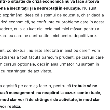
ntr-o situație de criză economică nu va face altceva
ă a inechității și a nedreptății în educație
. Nu sunt
ic exprimând ideea că sistemul de educație, chiar dacă a
criză economică, se confrunta cu probleme care în acest
edere, nu s-au luat nici cele mai mici măsuri pentru a
zare cu care ne confruntăm, nici pentru depolitizare.
zint, contextual, nu este afectată în anul pe care îl vom
ncadrarea a fost făcută oarecum prudent, pe cursuri care
m cursuri opționale, deci în anul următor nu suntem în
 cu restrângeri de activitate.
va egoistă pe care aș face-o, pentru că
trebuie să ne
bază management, nu neapărat la cazuri contextuale,
n mod clar vor fi de strângeri de activitate, în mod clar
vor realiza.