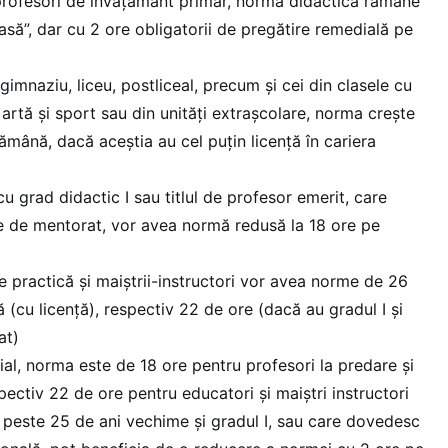
 profesori de învățământ primar, norma didactică rămâne
asă”, dar cu 2 ore obligatorii de pregătire remedială pe
gimnaziu, liceu, postliceal, precum și cei din clasele cu
artă și sport sau din unități extrașcolare, norma crește
ămână, dacă aceștia au cel puțin licență în cariera
cu grad didactic I sau titlul de profesor emerit, care
e de mentorat, vor avea normă redusă la 18 ore pe
re practică și maiștrii-instructori vor avea norme de 26
(cu licență), respectiv 22 de ore (dacă au gradul I și
at)
ial, norma este de 18 ore pentru profesori la predare și
spectiv 22 de ore pentru educatori și maiștri instructori
 peste 25 de ani vechime și gradul I, sau care dovedesc