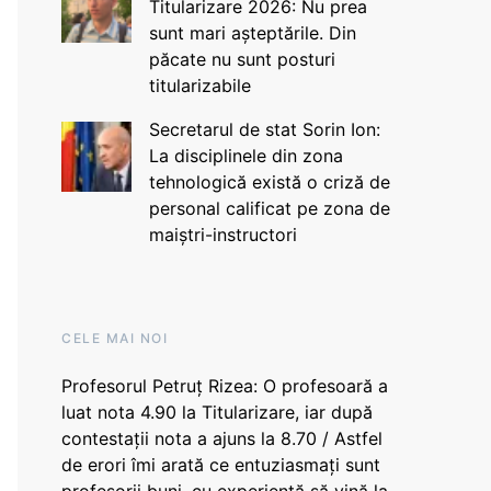
Titularizare 2026: Nu prea
sunt mari așteptările. Din
păcate nu sunt posturi
titularizabile
Secretarul de stat Sorin Ion:
La disciplinele din zona
tehnologică există o criză de
personal calificat pe zona de
maiștri-instructori
CELE MAI NOI
Profesorul Petruț Rizea: O profesoară a
luat nota 4.90 la Titularizare, iar după
contestații nota a ajuns la 8.70 / Astfel
de erori îmi arată ce entuziasmați sunt