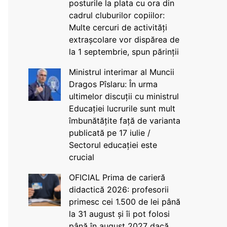
posturile la plata cu ora din
cadrul cluburilor copiilor:
Multe cercuri de activități
extrașcolare vor dispărea de
la 1 septembrie, spun părinții
Ministrul interimar al Muncii
Dragos Pîslaru: În urma
ultimelor discuții cu ministrul
Educației lucrurile sunt mult
îmbunătățite față de varianta
publicată pe 17 iulie /
Sectorul educației este
crucial
OFICIAL Prima de carieră
didactică 2026: profesorii
primesc cei 1.500 de lei până
la 31 august și îi pot folosi
până în august 2027 dacă