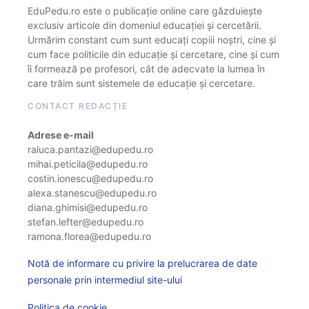
EduPedu.ro este o publicație online care găzduiește
exclusiv articole din domeniul educației și cercetării.
Urmărim constant cum sunt educați copiii noștri, cine și
cum face politicile din educație și cercetare, cine și cum
îi formează pe profesori, cât de adecvate la lumea în
care trăim sunt sistemele de educație și cercetare.
CONTACT REDACȚIE
Adrese e-mail
raluca.pantazi@edupedu.ro
mihai.peticila@edupedu.ro
costin.ionescu@edupedu.ro
alexa.stanescu@edupedu.ro
diana.ghimisi@edupedu.ro
stefan.lefter@edupedu.ro
ramona.florea@edupedu.ro
Notă de informare cu privire la prelucrarea de date
personale prin intermediul site-ului
Politica de cookie