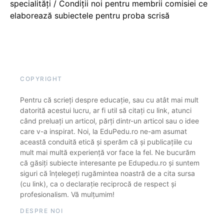
specialități / Condiții noi pentru membrii comisiei ce
elaborează subiectele pentru proba scrisă
COPYRIGHT
Pentru că scrieți despre educație, sau cu atât mai mult
datorită acestui lucru, ar fi util să citați cu link, atunci
când preluați un articol, părți dintr-un articol sau o idee
care v-a inspirat. Noi, la EduPedu.ro ne-am asumat
această conduită etică și sperăm că și publicațiile cu
mult mai multă experiență vor face la fel. Ne bucurăm
că găsiți subiecte interesante pe Edupedu.ro și suntem
siguri că înțelegeți rugămintea noastră de a cita sursa
(cu link), ca o declarație reciprocă de respect și
profesionalism. Vă mulțumim!
DESPRE NOI