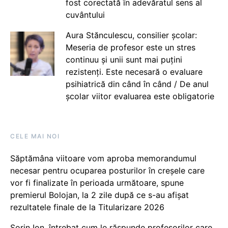
fost corectată în adevăratul sens al
cuvântului
Aura Stănculescu, consilier școlar:
Meseria de profesor este un stres
continuu și unii sunt mai puțini
rezistenți. Este necesară o evaluare
psihiatrică din când în când / De anul
școlar viitor evaluarea este obligatorie
CELE MAI NOI
Săptămâna viitoare vom aproba memorandumul
necesar pentru ocuparea posturilor în creșele care
vor fi finalizate în perioada următoare, spune
premierul Bolojan, la 2 zile după ce s-au afișat
rezultatele finale de la Titularizare 2026
Sorin Ion, întrebat cum le răspunde profesorilor care