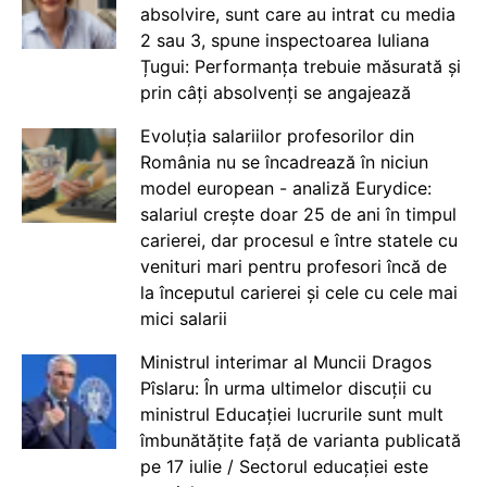
absolvire, sunt care au intrat cu media
2 sau 3, spune inspectoarea Iuliana
Țugui: Performanța trebuie măsurată și
prin câți absolvenți se angajează
Evoluția salariilor profesorilor din
România nu se încadrează în niciun
model european - analiză Eurydice:
salariul crește doar 25 de ani în timpul
carierei, dar procesul e între statele cu
venituri mari pentru profesori încă de
la începutul carierei și cele cu cele mai
mici salarii
Ministrul interimar al Muncii Dragos
Pîslaru: În urma ultimelor discuții cu
ministrul Educației lucrurile sunt mult
îmbunătățite față de varianta publicată
pe 17 iulie / Sectorul educației este