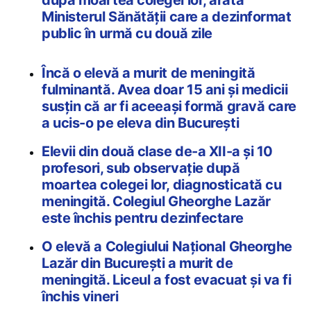
după moartea colegei lor, arată
Ministerul Sănătății care a dezinformat
public în urmă cu două zile
Încă o elevă a murit de meningită
fulminantă. Avea doar 15 ani şi medicii
susțin că ar fi aceeaşi formă gravă care
a ucis-o pe eleva din Bucureşti
Elevii din două clase de-a XII-a și 10
profesori, sub observație după
moartea colegei lor, diagnosticată cu
meningită. Colegiul Gheorghe Lazăr
este închis pentru dezinfectare
O elevă a Colegiului Naţional Gheorghe
Lazăr din Bucureşti a murit de
meningită. Liceul a fost evacuat şi va fi
închis vineri