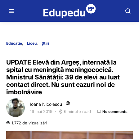
Educație
Liceu
Știri
UPDATE Elevă din Argeș, internată la
spital cu meningită meningococică.
Ministrul Sănătății: 39 de elevi au luat
contact direct. Nu sunt cazuri noi de
îmbolnăvire
Ioana Nicolescu
16 mai 2019
6 minute read
No comments
1.772 de vizualizări