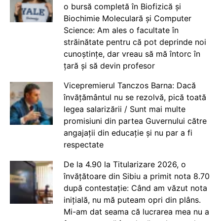
o bursă completă în Biofizică și
Biochimie Moleculară și Computer
Science: Am ales o facultate în
străinătate pentru că pot deprinde noi
cunoștințe, dar vreau să mă întorc în
țară și să devin profesor
Vicepremierul Tanczos Barna: Dacă
învățământul nu se rezolvă, pică toată
legea salarizării / Sunt mai multe
promisiuni din partea Guvernului către
angajații din educație și nu par a fi
respectate
De la 4.90 la Titularizare 2026, o
învățătoare din Sibiu a primit nota 8.70
după contestație: Când am văzut nota
inițială, nu mă puteam opri din plâns.
Mi-am dat seama că lucrarea mea nu a