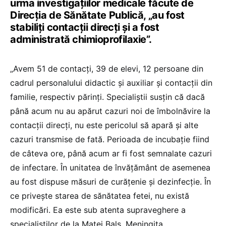
urma investigațiilor medicale făcute de
Direcția de Sănătate Publică, „au fost
stabiliţi contacţii direcţi şi a fost
administrată chimioprofilaxie”.
„Avem 51 de contacţi, 39 de elevi, 12 persoane din
cadrul personalului didactic şi auxiliar şi contacţii din
familie, respectiv părinţi. Specialiştii susţin că dacă
până acum nu au apărut cazuri noi de îmbolnăvire la
contacţii direcţi, nu este pericolul să apară şi alte
cazuri transmise de fată. Perioada de incubaţie fiind
de câteva ore, până acum ar fi fost semnalate cazuri
de infectare. În unitatea de învăţământ de asemenea
au fost dispuse măsuri de curăţenie şi dezinfecţie. În
ce priveşte starea de sănătatea fetei, nu există
modificări. Ea este sub atenta supraveghere a
specialiştilor de la Matei Balş. Meningita