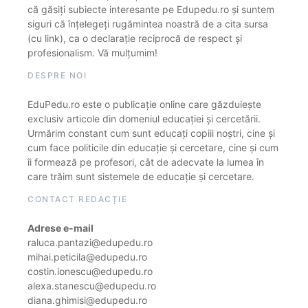
că găsiți subiecte interesante pe Edupedu.ro și suntem
siguri că înțelegeți rugămintea noastră de a cita sursa
(cu link), ca o declarație reciprocă de respect și
profesionalism. Vă mulțumim!
DESPRE NOI
EduPedu.ro este o publicație online care găzduiește
exclusiv articole din domeniul educației și cercetării.
Urmărim constant cum sunt educați copiii noștri, cine și
cum face politicile din educație și cercetare, cine și cum
îi formează pe profesori, cât de adecvate la lumea în
care trăim sunt sistemele de educație și cercetare.
CONTACT REDACȚIE
Adrese e-mail
raluca.pantazi@edupedu.ro
mihai.peticila@edupedu.ro
costin.ionescu@edupedu.ro
alexa.stanescu@edupedu.ro
diana.ghimisi@edupedu.ro