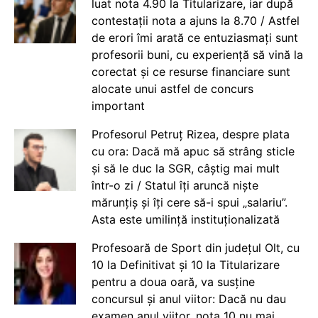
luat nota 4.90 la Titularizare, iar după
contestații nota a ajuns la 8.70 / Astfel
de erori îmi arată ce entuziasmați sunt
profesorii buni, cu experiență să vină la
corectat și ce resurse financiare sunt
alocate unui astfel de concurs
important
Profesorul Petruț Rizea, despre plata
cu ora: Dacă mă apuc să strâng sticle
și să le duc la SGR, câștig mai mult
într-o zi / Statul îți aruncă niște
mărunțiș și îți cere să-i spui „salariu”.
Asta este umilință instituționalizată
Profesoară de Sport din județul Olt, cu
10 la Definitivat și 10 la Titularizare
pentru a doua oară, va susține
concursul și anul viitor: Dacă nu dau
examen anul viitor, nota 10 nu mai