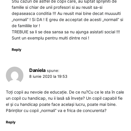
Stiu cazuri de astfel de copii care, au luptat sprijiniti de
familie si chiar de unii profesori si au reusit sa-si
depaseasca conditia !!! Au reusit mai bine decat muuuulti
„normali” ! Si DA ! E greu de acceptat de acesti „normali” si
de familiile lor !
TREBUIE sa li se dea sansa sa nu ajunga asistati social !!!
Sunt un exemplu pentru multi dintre noi !
Reply
Daniela
spune:
8 iunie 2020 la 19:53
Toți copii au nevoie de educație. De ce nu?Cu ce le sta în cale
un copil cu handicap, nu ii lasă să învețe? Un copil capabil fie
el și cu handicap poate face același lucru, poate mai bine.
Părinților cu copii „normali” va e frica de concurenta?
Reply