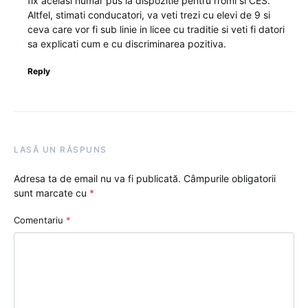
fix acelasi numar pus la dispozitie pentru rromi si CES.
Altfel, stimati conducatori, va veti trezi cu elevi de 9 si
ceva care vor fi sub linie in licee cu traditie si veti fi datori
sa explicati cum e cu discriminarea pozitiva.
Reply
LASĂ UN RĂSPUNS
Adresa ta de email nu va fi publicată.
Câmpurile obligatorii
sunt marcate cu
*
Comentariu
*