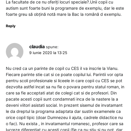
La facultate de ce nu oferiți locuri speciale?.Unii copii cu
autism sunt foarte buni la programare de exemplu, dar le este
foarte greu să obțină notă mare la Bac la română d exemplu.
Reply
claudia
spune:
9 iunie 2020 la 13:25
Nu cred ca un parinte de copil cu CES il va inscrie la Vianu.
Fiecare parinte stie cat si ce poate copilul lui. Parintii vor opta
pentru scoli profesionale si liceele in care copii cu CES se pot
dezvolta astfel incat sa nu fie o povara pentru statul roman, in
care sa fie acceptati atat de colegi cat si de profesori. Din
pacate acesti copii sunt condamnati inca de la nastere la a
deveni viitori asistati social. In prezent sisemul de invatamant
le da dreptul la programa adaptata dar sustin examenele ca
orice copil tipic (doar Dumnezeu ii ajuta, cadrele didactice nu
o fac). Nu exista , in invatamantul romanesc, profesor care sa
lucreze diferentiat cu acesti copii (fie ca nu stiu si nu pot, dar