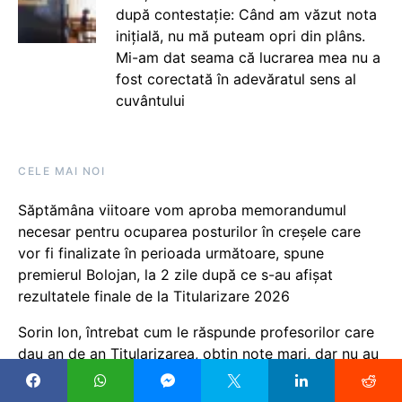
după contestație: Când am văzut nota
inițială, nu mă puteam opri din plâns.
Mi-am dat seama că lucrarea mea nu a
fost corectată în adevăratul sens al
cuvântului
CELE MAI NOI
Săptămâna viitoare vom aproba memorandumul
necesar pentru ocuparea posturilor în creșele care
vor fi finalizate în perioada următoare, spune
premierul Bolojan, la 2 zile după ce s-au afișat
rezultatele finale de la Titularizare 2026
Sorin Ion, întrebat cum le răspunde profesorilor care
dau an de an Titularizarea, obțin note mari, dar nu au
post pe perioadă nedeterminată: În ultimii ani am
încercat să ținem cât se poate de bine sub control