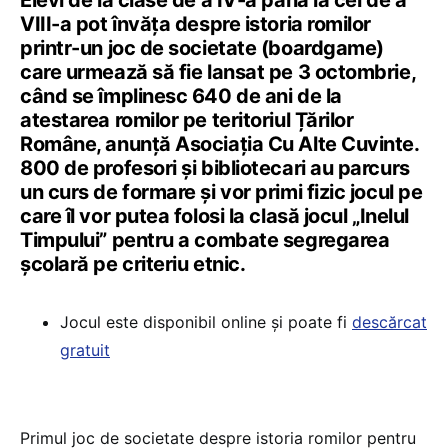
Elevi de la clase de a IV-a până la cei de a
VIII-a pot învăța despre istoria romilor
printr-un joc de societate (boardgame)
care urmează să fie lansat pe 3 octombrie,
când se împlinesc 640 de ani de la
atestarea romilor pe teritoriul Țărilor
Române, anunță Asociația Cu Alte Cuvinte.
800 de profesori și bibliotecari au parcurs
un curs de formare și vor primi fizic jocul pe
care îl vor putea folosi la clasă jocul „Inelul
Timpului” pentru a combate segregarea
școlară pe criteriu etnic.
Jocul este disponibil online și poate fi
descărcat
gratuit
Primul joc de societate despre istoria romilor pentru