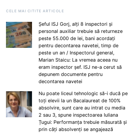
CELE MAI CITITE ARTICOLE
Șeful ISJ Gorj, alți 8 inspectori și
personal auxiliar trebuie să returneze
peste 55.000 de lei, bani acordați
pentru decontarea navetei, timp de
peste un an / Inspectorul general,
Marian Staicu: La vremea aceea nu
eram inspector șef. ISJ ne-a cerut să
depunem documente pentru
decontarea navetei
Nu poate liceul tehnologic să-i ducă pe
toți elevii la un Bacalaureat de 100%
absolvire, sunt care au intrat cu media
2 sau 3, spune inspectoarea Iuliana
Țugui: Performanța trebuie măsurată și
prin câți absolvenți se angajează