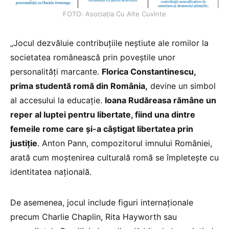
FOTO: Asociația Cu Alte Cuvinte
„Jocul dezvăluie contribuțiile neștiute ale romilor la
societatea românească prin poveștile unor
personalități marcante.
Florica Constantinescu,
prima studentă romă din România,
devine un simbol
al accesului la educație.
Ioana Rudăreasa rămâne un
reper al luptei pentru libertate, fiind una dintre
femeile rome care și-a câștigat libertatea prin
justiție
. Anton Pann, compozitorul imnului României,
arată cum moștenirea culturală romă se împletește cu
identitatea națională.
De asemenea, jocul include figuri internaționale
precum Charlie Chaplin, Rita Hayworth sau