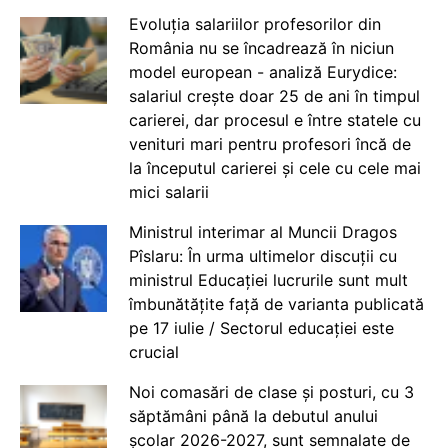
Evoluția salariilor profesorilor din
România nu se încadrează în niciun
model european - analiză Eurydice:
salariul crește doar 25 de ani în timpul
carierei, dar procesul e între statele cu
venituri mari pentru profesori încă de
la începutul carierei și cele cu cele mai
mici salarii
Ministrul interimar al Muncii Dragos
Pîslaru: În urma ultimelor discuții cu
ministrul Educației lucrurile sunt mult
îmbunătățite față de varianta publicată
pe 17 iulie / Sectorul educației este
crucial
Noi comasări de clase și posturi, cu 3
săptămâni până la debutul anului
școlar 2026-2027, sunt semnalate de