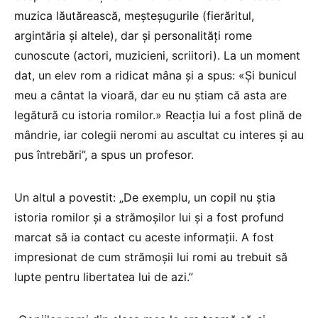
muzica lăutărească, meșteșugurile (fierăritul,
argintăria și altele), dar și personalități rome
cunoscute (actori, muzicieni, scriitori). La un moment
dat, un elev rom a ridicat mâna și a spus: «Și bunicul
meu a cântat la vioară, dar eu nu știam că asta are
legătură cu istoria romilor.» Reacția lui a fost plină de
mândrie, iar colegii neromi au ascultat cu interes și au
pus întrebări”, a spus un profesor.
Un altul a povestit: „De exemplu, un copil nu știa
istoria romilor și a strămoșilor lui și a fost profund
marcat să ia contact cu aceste informații. A fost
impresionat de cum strămoșii lui romi au trebuit să
lupte pentru libertatea lui de azi.”