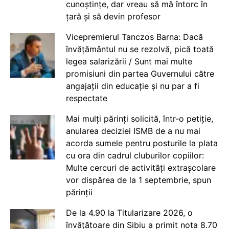
cunoștințe, dar vreau să mă întorc în
țară și să devin profesor
Vicepremierul Tanczos Barna: Dacă
învățământul nu se rezolvă, pică toată
legea salarizării / Sunt mai multe
promisiuni din partea Guvernului către
angajații din educație și nu par a fi
respectate
Mai mulți părinți solicită, într-o petiție,
anularea deciziei ISMB de a nu mai
acorda sumele pentru posturile la plata
cu ora din cadrul cluburilor copiilor:
Multe cercuri de activități extrașcolare
vor dispărea de la 1 septembrie, spun
părinții
De la 4.90 la Titularizare 2026, o
învățătoare din Sibiu a primit nota 8.70