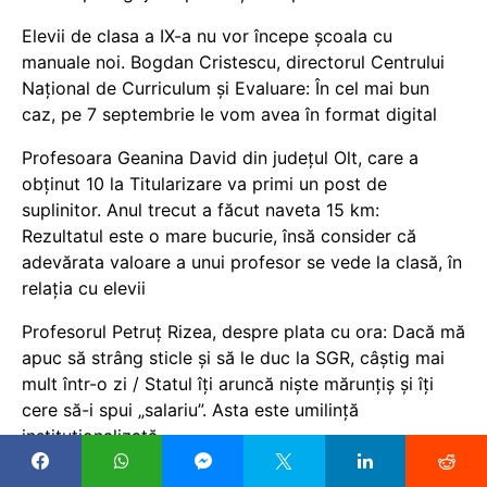
Elevii de clasa a IX-a nu vor începe școala cu
manuale noi. Bogdan Cristescu, directorul Centrului
Național de Curriculum și Evaluare: În cel mai bun
caz, pe 7 septembrie le vom avea în format digital
Profesoara Geanina David din județul Olt, care a
obținut 10 la Titularizare va primi un post de
suplinitor. Anul trecut a făcut naveta 15 km:
Rezultatul este o mare bucurie, însă consider că
adevărata valoare a unui profesor se vede la clasă, în
relația cu elevii
Profesorul Petruț Rizea, despre plata cu ora: Dacă mă
apuc să strâng sticle și să le duc la SGR, câștig mai
mult într-o zi / Statul îți aruncă niște mărunțiș și îți
cere să-i spui „salariu”. Asta este umilință
instituționalizată
Ministerul Educației schimbă regulile din calendarul