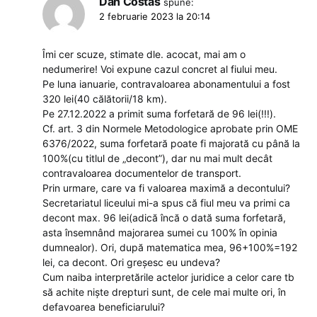
Dan Costas
spune:
2 februarie 2023 la 20:14
Îmi cer scuze, stimate dle. acocat, mai am o
nedumerire! Voi expune cazul concret al fiului meu.
Pe luna ianuarie, contravaloarea abonamentului a fost
320 lei(40 călătorii/18 km).
Pe 27.12.2022 a primit suma forfetară de 96 lei(!!!).
Cf. art. 3 din Normele Metodologice aprobate prin OME
6376/2022, suma forfetară poate fi majorată cu până la
100%(cu titlul de „decont”), dar nu mai mult decât
contravaloarea documentelor de transport.
Prin urmare, care va fi valoarea maximă a decontului?
Secretariatul liceului mi-a spus că fiul meu va primi ca
decont max. 96 lei(adică încă o dată suma forfetară,
asta însemnând majorarea sumei cu 100% în opinia
dumnealor). Ori, după matematica mea, 96+100%=192
lei, ca decont. Ori greșesc eu undeva?
Cum naiba interpretările actelor juridice a celor care tb
să achite niște drepturi sunt, de cele mai multe ori, în
defavoarea beneficiarului?