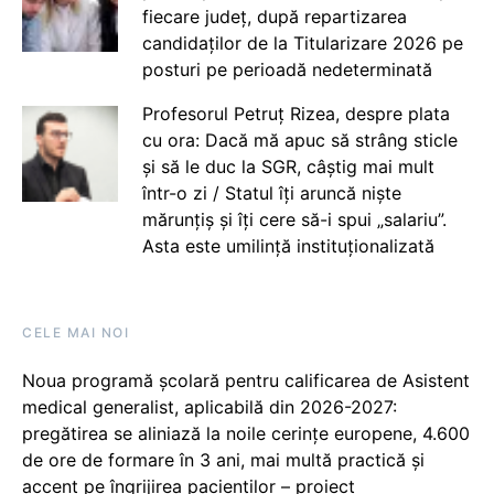
fiecare județ, după repartizarea
candidaților de la Titularizare 2026 pe
posturi pe perioadă nedeterminată
Profesorul Petruț Rizea, despre plata
cu ora: Dacă mă apuc să strâng sticle
și să le duc la SGR, câștig mai mult
într-o zi / Statul îți aruncă niște
mărunțiș și îți cere să-i spui „salariu”.
Asta este umilință instituționalizată
CELE MAI NOI
Noua programă școlară pentru calificarea de Asistent
medical generalist, aplicabilă din 2026-2027:
pregătirea se aliniază la noile cerințe europene, 4.600
de ore de formare în 3 ani, mai multă practică și
accent pe îngrijirea pacienților – proiect