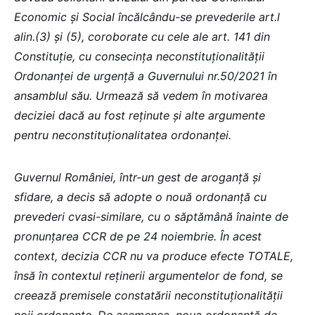
Economic şi Social încălcându-se prevederile art.l
alin.(3) și (5), coroborate cu cele ale art. 141 din
Constituție, cu consecința neconstituționalității
Ordonanței de urgență a Guvernului nr.50/2021 în
ansamblul său. Urmează să vedem în motivarea
deciziei dacă au fost reținute și alte argumente
pentru neconstituționalitatea ordonanței.
Guvernul României, într-un gest de aroganță și
sfidare, a decis să adopte o nouă ordonanță cu
prevederi cvasi-similare, cu o săptămână înainte de
pronunțarea CCR de pe 24 noiembrie. În acest
context, decizia CCR nu va produce efecte TOTALE,
însă în contextul reținerii argumentelor de fond, se
creează premisele constatării neconstituționalității