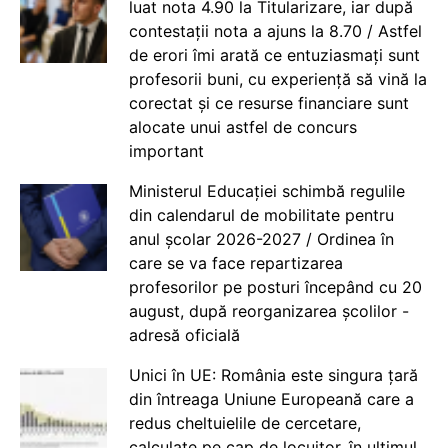
luat nota 4.90 la Titularizare, iar după
contestații nota a ajuns la 8.70 / Astfel
de erori îmi arată ce entuziasmați sunt
profesorii buni, cu experiență să vină la
corectat și ce resurse financiare sunt
alocate unui astfel de concurs
important
Ministerul Educației schimbă regulile
din calendarul de mobilitate pentru
anul școlar 2026-2027 / Ordinea în
care se va face repartizarea
profesorilor pe posturi începând cu 20
august, după reorganizarea școlilor -
adresă oficială
Unici în UE: România este singura țară
din întreaga Uniune Europeană care a
redus cheltuielile de cercetare,
calculate pe cap de locuitor, în ultimul