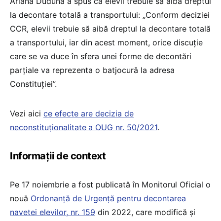
Ariana Dudună a spus că elevii trebuie să aibă dreptul
la decontare totală a transportului: „Conform deciziei
CCR, elevii trebuie să aibă dreptul la decontare totală
a transportului, iar din acest moment, orice discuție
care se va duce în sfera unei forme de decontări
parțiale va reprezenta o batjocură la adresa
Constituției”.
Vezi aici
ce efecte are decizia de
neconstituționalitate
a OUG nr. 50/2021
.
Informații de context
Pe 17 noiembrie a fost publicată în Monitorul Oficial o
nouă
Ordonanță de Urgență pentru decontarea
navetei elevilor, nr. 159
din 2022, care modifică și