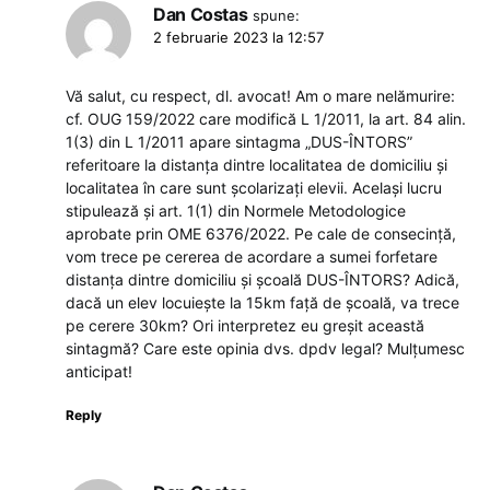
Dan Costas
spune:
2 februarie 2023 la 12:57
Vă salut, cu respect, dl. avocat! Am o mare nelămurire:
cf. OUG 159/2022 care modifică L 1/2011, la art. 84 alin.
1(3) din L 1/2011 apare sintagma „DUS-ÎNTORS”
referitoare la distanța dintre localitatea de domiciliu și
localitatea în care sunt școlarizați elevii. Același lucru
stipulează și art. 1(1) din Normele Metodologice
aprobate prin OME 6376/2022. Pe cale de consecință,
vom trece pe cererea de acordare a sumei forfetare
distanța dintre domiciliu și școală DUS-ÎNTORS? Adică,
dacă un elev locuiește la 15km față de școală, va trece
pe cerere 30km? Ori interpretez eu greșit această
sintagmă? Care este opinia dvs. dpdv legal? Mulțumesc
anticipat!
Reply