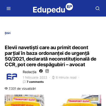
Știri
Elevii navetiști care au primit decont
parțial în baza ordonanței de urgență
50/2021, declarată neconstituțională de
CCR, pot cere despăgubiri – avocat
Redacția
1 februarie 2023
6 minute read
7 comments
7.331 de vizualizări