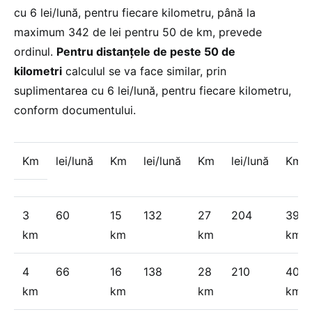
cu 6 lei/lună, pentru fiecare kilometru, până la
maximum 342 de lei pentru 50 de km, prevede
ordinul.
Pentru distanţele de peste 50 de
kilometri
calculul se va face similar, prin
suplimentarea cu 6 lei/lună, pentru fiecare kilometru,
conform documentului.
Km
lei/lună
Km
lei/lună
Km
lei/lună
Km
3
60
15
132
27
204
39
km
km
km
km
4
66
16
138
28
210
40
km
km
km
km