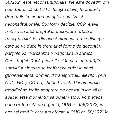
50/2021 este neconstituțională. Ne este dovedit, din
nou, faptul că statul hărțuiește elevii, furându-le
drepturile în moduri complet abuzive și
neconstituționale. Conform deciziei CCR, elevii
trebuie să aibă dreptul la decontare totală a
transportului, iar din acest moment, orice discuție
care se va duce în sfera unei forme de decontări
parțiale va reprezenta o batjocură la adresa
Constituției. După peste 7 ani în care autoritățile
statului au înțeles să legifereze strict la nivel
guvernamental domeniul transportului elevilor, prin
OUG, HG și OG-uri, sfidând voința Parlamentului,
modificând legile adoptate de acesta în loc să le
aplice, este momentul să punem stop. Vom ataca
noua ordonanță de urgență, OUG nr. 159/2022, în
același mod în care am atacat și OUG nr. 50/2021 în