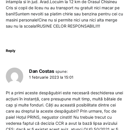
intampla si in jud. Arad.Locuim la 12 km de Orasul Chisineu
Cris si copii de liceu nu au transport nu gratuit nici macar pe
bani!Suntem nevoiti sa platim chirie sau benzina pentru cei cu
masini personale!Cine nu si permite nici una nici alta merge
sau nu la scoala!RUSINE CELOR RESPONSABILI!!!
Reply
Dan Costas
spune:
1 februarie 2023 la 15:01
Pt a primi aceste despăgubiri este necesară deschiderea unei
acțiuni în instanță, care presupune mult timp, multă bătaie de
cap și multe fonduri. Câți au această posibilitate dintre cei
care au dreptul la aceste despăgubiri? Prin urmare, foc de
paie! Hoțul PRINS, negustor cinstit! Nu trebuie trecut cu
vederea faptul că decizia CCR a avut la bază lipsa avizului
CES; dacă ar fi existat acest aviz, atunci OUG 50/2021 ar fi