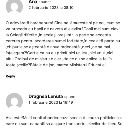
Ana
spune:
2 februarie 2023 la 08:10
O adevărată harababura! Cine ne lămurește și pe noi, cum se
va proceda cu banii de naveta ai elevilor?Copii mei sunt elevi
la Colegii diferite ,în același oraș.Intr- o parte se accepta
cererea pentru acordarea sumei forfetare,în cealaltă parte nu
,chipurile,se așteaptă o noua ordonanță ,deci ,ce sa mai
înțelegem?!Cert e ca nu au primit nici un leu ,nici unul ,nici
altul.Ordinul de ministru e clar ,de ce nu se aplica la fel în
toate școlile?Bătaie de joc, marca Ministerul Educatiei!
Reply
Dragnea Lenuta
spune:
1 februarie 2023 la 16:49
Asa este!Multi copii abandoneaza scoala di cauza politicienilor
care nu sunt capabili sa asigure transportul elevilor de liceu.Se