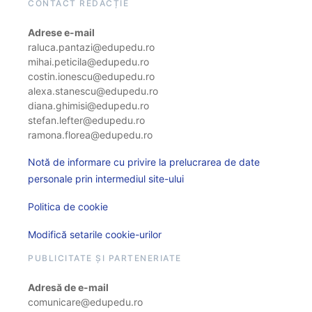
CONTACT REDACȚIE
Adrese e-mail
raluca.pantazi@edupedu.ro
mihai.peticila@edupedu.ro
costin.ionescu@edupedu.ro
alexa.stanescu@edupedu.ro
diana.ghimisi@edupedu.ro
stefan.lefter@edupedu.ro
ramona.florea@edupedu.ro
Notă de informare cu privire la prelucrarea de date
personale prin intermediul site-ului
Politica de cookie
Modifică setarile cookie-urilor
PUBLICITATE ȘI PARTENERIATE
Adresă de e-mail
comunicare@edupedu.ro