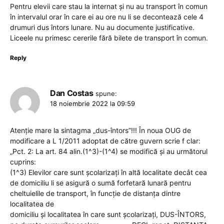
Pentru elevii care stau la internat și nu au transport în comun
în intervalul orar în care ei au ore nu li se decontează cele 4
drumuri dus întors lunare. Nu au documente justificative.
Liceele nu primesc cererile fără bilete de transport în comun.
Reply
Dan Costas
spune:
18 noiembrie 2022 la 09:59
Atenție mare la sintagma „dus-întors”!!! În noua OUG de
modificare a L 1/2011 adoptat de către guvern scrie f clar:
„Pct. 2: La art. 84 alin.(1^3)-(1^4) se modifică și au următorul
cuprins:
(1^3) Elevilor care sunt școlarizați în altă localitate decât cea
de domiciliu li se asigură o sumă forfetară lunară pentru
cheltuielile de transport, în funcție de distanța dintre
localitatea de
domiciliu și localitatea în care sunt școlarizați, DUS-ÎNTORS,