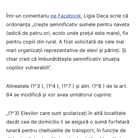
Într-un comentariu
pe Facebook
, Ligia Deca scrie că
ordonanța „creşte semnificativ sumele pentru naveta
(adică de patru ori, acolo unde prețul este mare), fix
pentru copiii din rural. A fost solicitată de cele mai
mari organizații reprezentative de elevi şi părinți. Şi
chiar cred că îmbunătățeşte semnificativ situația
copiilor vulnerabili”.
Alineatele (1^3 ), (1^4 ), (1^7 ) și alin. (1^8 ) de la art.
84 se modifică și vor avea următorul cuprins:
„(1^3) Elevilor care sunt școlarizați în altă localitate
decât cea de domiciliu li se asigură o sumă forfetară
lunară pentru cheltuielile de transport, în funcție de