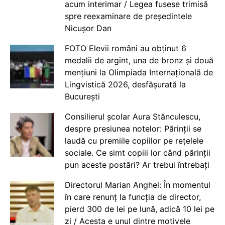
acum interimar / Legea fusese trimisă
spre reexaminare de președintele
Nicușor Dan
FOTO Elevii români au obținut 6
medalii de argint, una de bronz și două
mențiuni la Olimpiada Internațională de
Lingvistică 2026, desfășurată la
București
Consilierul școlar Aura Stănculescu,
despre presiunea notelor: Părinții se
laudă cu premiile copiilor pe rețelele
sociale. Ce simt copiii lor când părinții
pun aceste postări? Ar trebui întrebați
Directorul Marian Anghel: În momentul
în care renunț la funcția de director,
pierd 300 de lei pe lună, adică 10 lei pe
zi / Acesta e unul dintre motivele