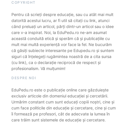
COPYRIGHT
Pentru că scrieți despre educație, sau cu atât mai mult
datorită acestui lucru, ar fi util să citați cu link, atunci
când preluați un articol, părți dintr-un articol sau o idee
care v-a inspirat. Noi, la EduPedu.ro ne-am asumat
această conduită etică și sperăm că și publicațiile cu
mult mai multă experiență vor face la fel. Ne bucurăm
că găsiți subiecte interesante pe Edupedu.ro și suntem
siguri că înțelegeți rugămintea noastră de a cita sursa
(cu link), ca o declarație reciprocă de respect și
profesionalism. Vă mulțumim!
DESPRE NOI
EduPedu.ro este o publicație online care găzduiește
exclusiv articole din domeniul educației și cercetării.
Urmărim constant cum sunt educați copiii noștri, cine și
cum face politicile din educație și cercetare, cine și cum
îi formează pe profesori, cât de adecvate la lumea în
care trăim sunt sistemele de educație și cercetare.