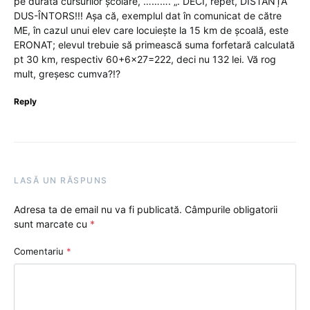
pe durata cursurilor școlare, ………. „. DECI, repet, DISTANȚA
DUS-ÎNTORS!!! Așa că, exemplul dat în comunicat de către
ME, în cazul unui elev care locuiește la 15 km de școală, este
ERONAT; elevul trebuie să primească suma forfetară calculată
pt 30 km, respectiv 60+6×27=222, deci nu 132 lei. Vă rog
mult, greșesc cumva?!?
Reply
LASĂ UN RĂSPUNS
Adresa ta de email nu va fi publicată.
Câmpurile obligatorii
sunt marcate cu
*
Comentariu
*