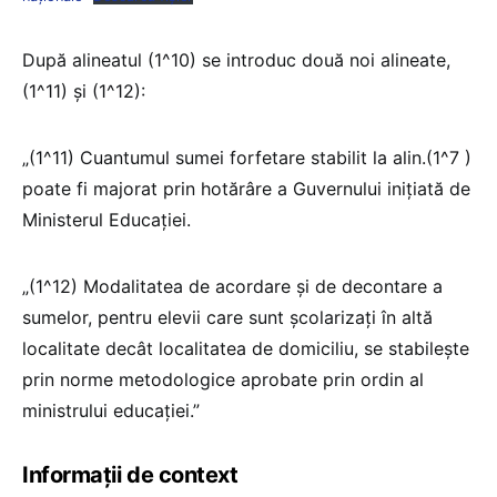
După alineatul (1^10) se introduc două noi alineate,
(1^11) și (1^12):
„(1^11) Cuantumul sumei forfetare stabilit la alin.(1^7 )
poate fi majorat prin hotărâre a Guvernului inițiată de
Ministerul Educației.
„(1^12) Modalitatea de acordare și de decontare a
sumelor, pentru elevii care sunt școlarizați în altă
localitate decât localitatea de domiciliu, se stabileşte
prin norme metodologice aprobate prin ordin al
ministrului educaţiei.”
Informații de context