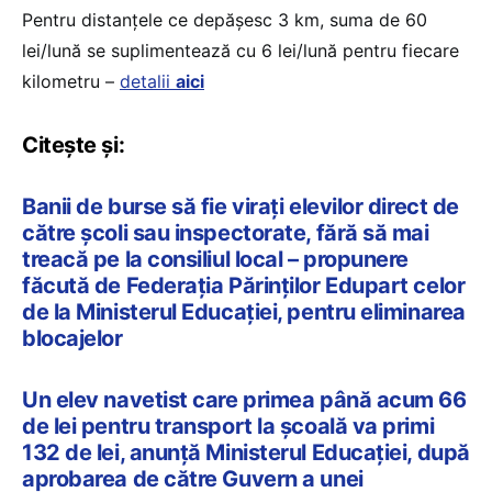
Pentru distanţele ce depăşesc 3 km, suma de 60
lei/lună se suplimentează cu 6 lei/lună pentru fiecare
kilometru –
detalii
aici
Citește și:
Banii de burse să fie virați elevilor direct de
către școli sau inspectorate, fără să mai
treacă pe la consiliul local – propunere
făcută de Federația Părinților Edupart celor
de la Ministerul Educației, pentru eliminarea
blocajelor
Un elev navetist care primea până acum 66
de lei pentru transport la școală va primi
132 de lei, anunță Ministerul Educației, după
aprobarea de către Guvern a unei