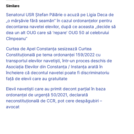
Similare
Senatorul USR Ștefan Pălărie o acuză pe Ligia Deca de
„o mârșăvie fără seamăn” în cazul ordonanțelor pentru
decontarea navetei elevilor, după ce aceasta „decide să
dea un alt OUG care să ‘repare’ OUG 50 al celebrului
Cîmpeanu”
Curtea de Apel Constanța sesizează Curtea
Constituțională pe tema ordonanței 159/2022 cu
transportul elevilor navetiști, într-un proces deschis de
Asociația Elevilor din Constanța / Instanța arată în
încheiere că decontul navetei poate fi discriminatoriu
față de elevii care au gratuitate
Elevii navetiști care au primit decont parțial în baza
ordonanței de urgență 50/2021, declarată
neconstituțională de CCR, pot cere despăgubiri –
avocat