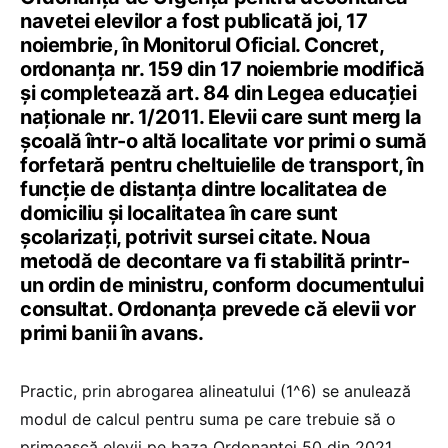
navetei elevilor a fost publicată joi, 17
noiembrie, în Monitorul Oficial. Concret,
ordonanța nr. 159 din 17 noiembrie modifică
și completează art. 84 din Legea educației
naționale nr. 1/2011. Elevii care sunt merg la
școală într-o altă localitate vor primi o sumă
forfetară pentru cheltuielile de transport, în
funcție de distanța dintre localitatea de
domiciliu și localitatea în care sunt
școlarizați, potrivit sursei citate. Noua
metodă de decontare va fi stabilită printr-
un ordin de ministru, conform documentului
consultat. Ordonanța prevede că elevii vor
primi banii în avans.
Practic, prin abrogarea alineatului (1^6) se anulează
modul de calcul pentru suma pe care trebuie să o
primească elevii pe baza Ordonanței 50 din 2021.