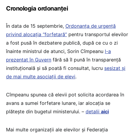
Cronologia ordonanței
În data de 15 septembrie,
Ordonanța de urgență
privind alocația “forfetară”
pentru transportul elevilor
a fost pusă în dezbatere publică, după ce cu o zi
înainte ministrul de atunci, Sorin Cîmpeanu
l-a
prezentat în Guvern
fără să îl pună în transparență
instituțională și să poată fi consultat, lucru
sesizat și
de mai multe asociații de elevi
.
Cîmpeanu spunea că elevii pot solicita acordarea în
avans a sumei forfetare lunare, iar alocația se
plătește din bugetul ministerului. –
detalii
aici
Mai multe organizații ale elevilor și Federaţia