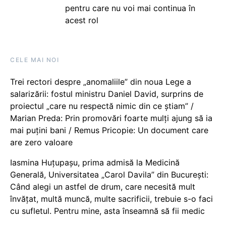
pentru care nu voi mai continua în
acest rol
CELE MAI NOI
Trei rectori despre „anomaliile” din noua Lege a
salarizării: fostul ministru Daniel David, surprins de
proiectul „care nu respectă nimic din ce știam” /
Marian Preda: Prin promovări foarte mulți ajung să ia
mai puțini bani / Remus Pricopie: Un document care
are zero valoare
Iasmina Huțupașu, prima admisă la Medicină
Generală, Universitatea „Carol Davila” din București:
Când alegi un astfel de drum, care necesită mult
învățat, multă muncă, multe sacrificii, trebuie s-o faci
cu sufletul. Pentru mine, asta înseamnă să fii medic