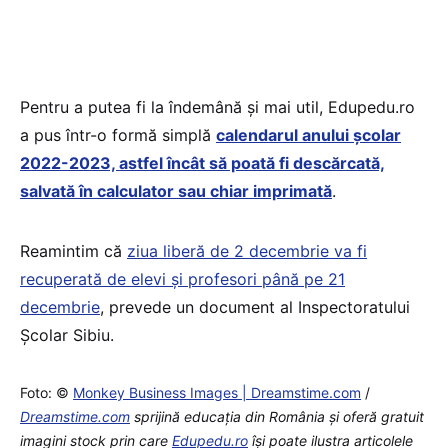
Pentru a putea fi la îndemână şi mai util, Edupedu.ro
a pus într-o formă simplă
calendarul anului şcolar
2022-2023, astfel încât să poată fi descărcată,
salvată în calculator sau chiar imprimată
.
Reamintim că
ziua liberă de 2 decembrie va fi
recuperată de elevi și profesori până pe 21
decembrie
, prevede un document al Inspectoratului
Școlar Sibiu.
Foto: ©
Monkey Business Images | Dreamstime.com
/
Dreamstime.com
sprijină educaţia din România şi oferă gratuit
imagini stock prin care
Edupedu.ro
îşi poate ilustra articolele