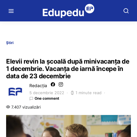
Știri
Elevii revin la școală după minivacanța de
1 decembrie. Vacanța de iarnă începe în
data de 23 decembrie
Redacția
5 decembrie 2022
1 minute read
One comment
7.407 vizualizări