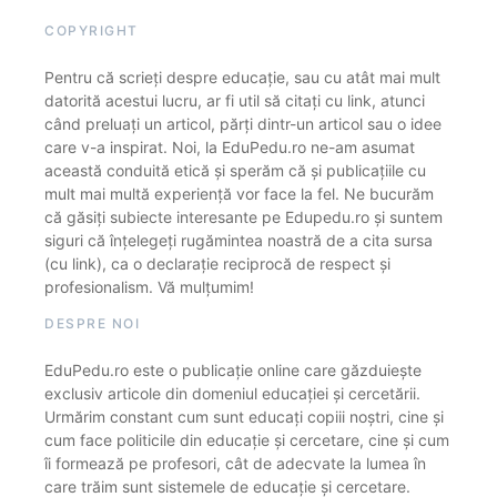
COPYRIGHT
Pentru că scrieți despre educație, sau cu atât mai mult
datorită acestui lucru, ar fi util să citați cu link, atunci
când preluați un articol, părți dintr-un articol sau o idee
care v-a inspirat. Noi, la EduPedu.ro ne-am asumat
această conduită etică și sperăm că și publicațiile cu
mult mai multă experiență vor face la fel. Ne bucurăm
că găsiți subiecte interesante pe Edupedu.ro și suntem
siguri că înțelegeți rugămintea noastră de a cita sursa
(cu link), ca o declarație reciprocă de respect și
profesionalism. Vă mulțumim!
DESPRE NOI
EduPedu.ro este o publicație online care găzduiește
exclusiv articole din domeniul educației și cercetării.
Urmărim constant cum sunt educați copiii noștri, cine și
cum face politicile din educație și cercetare, cine și cum
îi formează pe profesori, cât de adecvate la lumea în
care trăim sunt sistemele de educație și cercetare.