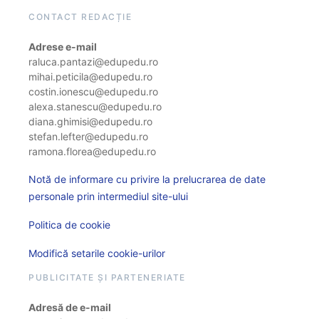
CONTACT REDACȚIE
Adrese e-mail
raluca.pantazi@edupedu.ro
mihai.peticila@edupedu.ro
costin.ionescu@edupedu.ro
alexa.stanescu@edupedu.ro
diana.ghimisi@edupedu.ro
stefan.lefter@edupedu.ro
ramona.florea@edupedu.ro
Notă de informare cu privire la prelucrarea de date
personale prin intermediul site-ului
Politica de cookie
Modifică setarile cookie-urilor
PUBLICITATE ȘI PARTENERIATE
Adresă de e-mail