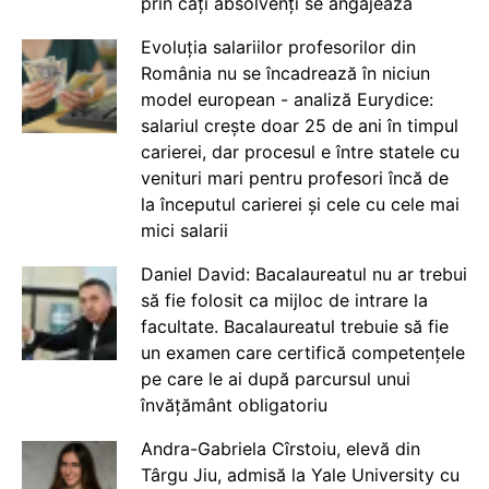
prin câți absolvenți se angajează
Evoluția salariilor profesorilor din
România nu se încadrează în niciun
model european - analiză Eurydice:
salariul crește doar 25 de ani în timpul
carierei, dar procesul e între statele cu
venituri mari pentru profesori încă de
la începutul carierei și cele cu cele mai
mici salarii
Daniel David: Bacalaureatul nu ar trebui
să fie folosit ca mijloc de intrare la
facultate. Bacalaureatul trebuie să fie
un examen care certifică competențele
pe care le ai după parcursul unui
învățământ obligatoriu
Andra-Gabriela Cîrstoiu, elevă din
Târgu Jiu, admisă la Yale University cu