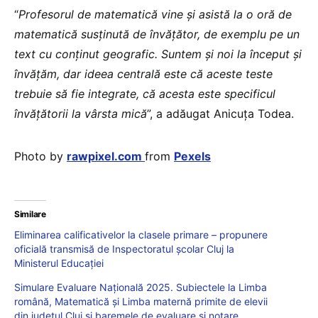
“
Profesorul de matematică vine și asistă la o oră de
matematică susținută de învățător, de exemplu pe un
text cu conținut geografic. Suntem și noi la început și
învățăm, dar ideea centrală este că aceste teste
trebuie să fie integrate, că acesta este specificul
învățătorii la vârsta mică
”, a adăugat Anicuța Todea.
Photo by
rawpixel.com
from
Pexels
Similare
Eliminarea calificativelor la clasele primare – propunere
oficială transmisă de Inspectoratul școlar Cluj la
Ministerul Educației
Simulare Evaluare Națională 2025. Subiectele la Limba
română, Matematică și Limba maternă primite de elevii
din județul Cluj și baremele de evaluare și notare