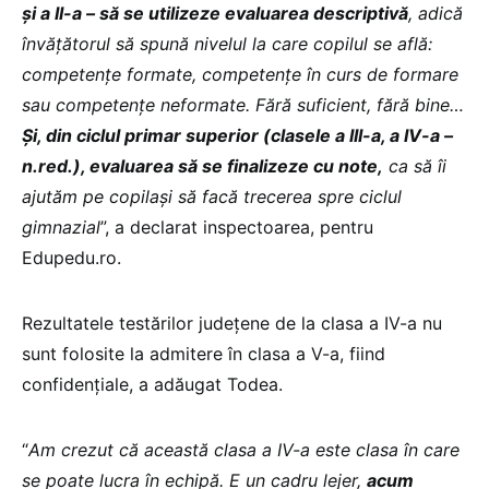
și a II-a – să se utilizeze evaluarea descriptivă
, adică
învățătorul să spună nivelul la care copilul se află:
competențe formate, competențe în curs de formare
sau competențe neformate. Fără suficient, fără bine…
Și, din ciclul primar superior (clasele a III-a, a IV-a –
n.red.), evaluarea să se finalizeze cu note,
ca să îi
ajutăm pe copilași să facă trecerea spre ciclul
gimnazial
”, a declarat inspectoarea, pentru
Edupedu.ro.
Rezultatele testărilor județene de la clasa a IV-a nu
sunt folosite la admitere în clasa a V-a, fiind
confidențiale, a adăugat Todea.
“
Am crezut că această clasa a IV-a este clasa în care
se poate lucra în echipă. E un cadru lejer,
acum