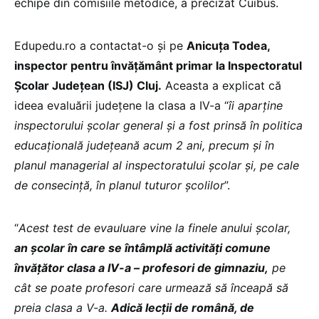
echipe din comisiile metodice, a precizat Cuibus.
Edupedu.ro a contactat-o și pe
Anicuța Todea,
inspector pentru învățământ primar la Inspectoratul
Școlar Județean (ISJ) Cluj.
Aceasta a explicat că
ideea evaluării județene la clasa a IV-a “
îi aparține
inspectorului școlar general și a fost prinsă în politica
educațională județeană acum 2 ani, precum și în
planul managerial al inspectoratului școlar și, pe cale
de consecință, în planul tuturor școlilor
”.
“
Acest test de evauluare vine la finele anului școlar,
an școlar în care se întâmplă activități comune
învățător clasa a IV-a – profesori de gimnaziu,
pe
cât se poate profesori care urmează să înceapă să
preia clasa a V-a.
Adică lecții de română, de