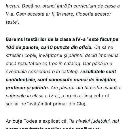
lucruri. Dacă nu, atunci intră în curriculum de clasa a
V-a. Cam aceasta ar fi, în mare, filosofia acestor
teste
”.
Baremul testărilor de la clasa a IV-a “
este făcut pe
100 de puncte, cu 10 puncte din oficiu.
Ca să nu
stresăm copiii, învățătorul și părinții decid împreună
dacă rezultatele se trec în catalog. Dar până la o
eventuală consemnare în catalog,
rezultatele sunt
confidențiale, sunt cunoscute numai de învățător,
profesor și părinte.
Am păstrat din filosofia evaluării
naționale la clasa a IV-a
”, a precizat inspectorul
școlar pe învățământ primar din Cluj.
Anicuța Todea a explicat că, “
la nivelul județului, noi
avem rezultatele școlilor unde copiii nu au