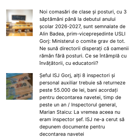
Noi comasări de clase și posturi, cu 3
săptămâni până la debutul anului
școlar 2026-2027, sunt semnalate de
Alin Badea, prim-vicepreședinte USLI
Gorj: Ministerul o comite grav de tot.
Ne sună directorii disperați că oamenii
rămân fără posturi. Ce se întâmplă cu
învățătorii, cu educatorii?
Șeful ISJ Gorj, alți 8 inspectori și
personal auxiliar trebuie să returneze
peste 55.000 de lei, bani acordați
pentru decontarea navetei, timp de
peste un an / Inspectorul general,
Marian Staicu: La vremea aceea nu
eram inspector șef. ISJ ne-a cerut să
depunem documente pentru
decontarea navetei