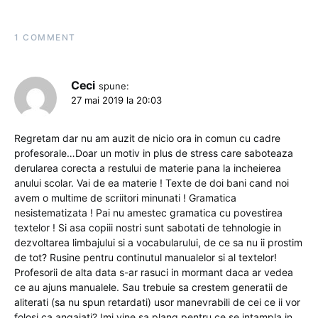
1 COMMENT
Ceci
spune:
27 mai 2019 la 20:03
Regretam dar nu am auzit de nicio ora in comun cu cadre
profesorale…Doar un motiv in plus de stress care saboteaza
derularea corecta a restului de materie pana la incheierea
anului scolar. Vai de ea materie ! Texte de doi bani cand noi
avem o multime de scriitori minunati ! Gramatica
nesistematizata ! Pai nu amestec gramatica cu povestirea
textelor ! Si asa copiii nostri sunt sabotati de tehnologie in
dezvoltarea limbajului si a vocabularului, de ce sa nu ii prostim
de tot? Rusine pentru continutul manualelor si al textelor!
Profesorii de alta data s-ar rasuci in mormant daca ar vedea
ce au ajuns manualele. Sau trebuie sa crestem generatii de
aliterati (sa nu spun retardati) usor manevrabili de cei ce ii vor
folosi ca angajati? Imi vine sa plang pentru ce se intampla in