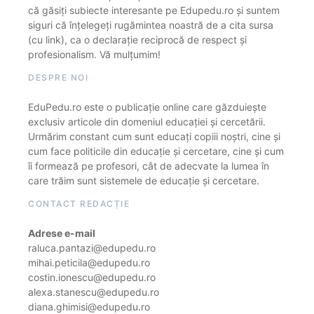
că găsiți subiecte interesante pe Edupedu.ro și suntem
siguri că înțelegeți rugămintea noastră de a cita sursa
(cu link), ca o declarație reciprocă de respect și
profesionalism. Vă mulțumim!
DESPRE NOI
EduPedu.ro este o publicație online care găzduiește
exclusiv articole din domeniul educației și cercetării.
Urmărim constant cum sunt educați copiii noștri, cine și
cum face politicile din educație și cercetare, cine și cum
îi formează pe profesori, cât de adecvate la lumea în
care trăim sunt sistemele de educație și cercetare.
CONTACT REDACȚIE
Adrese e-mail
raluca.pantazi@edupedu.ro
mihai.peticila@edupedu.ro
costin.ionescu@edupedu.ro
alexa.stanescu@edupedu.ro
diana.ghimisi@edupedu.ro