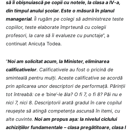
să îi obișnuiască pe copii cu notele, la clasa a IV-a,
din timpul anului școlar. Este o măsură în planul
managerial
. Îi rugăm pe colegi să administreze teste
copiilor, teste elaborate împrteună cu colegii
profesori, la care să îi evalueze cu punctaje
”, a
continuat Anicuța Todea.
“
Noi am solicitat acum, la Minister, eliminarea
calificativelor
. Calificativele au fost o pricină de
sminteală pentru mulți. Aceste calificative se acordă
prin aplicarea unor descriptori de performață. Părinții
tot întreabă: ce e ‘bine’-le ăla? O fi 7, o fi 8? Păi nu e
nici 7, nici 8. Descriptorii arată gradul în care copilul
reușește să atingă competența ascunsă în itemi, cu
alte cuvinte.
Noi am propus așa: la nivelul ciclului
achizițiilor fundamentale – clasa pregătitoare, clasa I