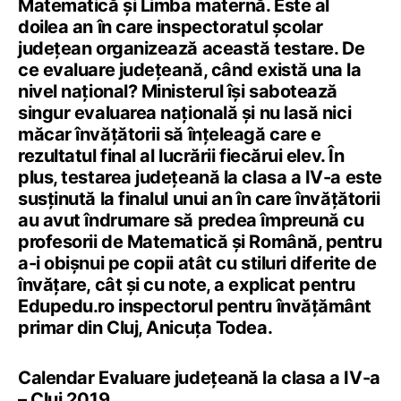
Matematică și Limba maternă. Este al
doilea an în care inspectoratul școlar
județean organizează această testare. De
ce evaluare județeană, când există una la
nivel național? Ministerul își sabotează
singur evaluarea națională și nu lasă nici
măcar învățătorii să înțeleagă care e
rezultatul final al lucrării fiecărui elev. În
plus, testarea județeană la clasa a IV-a este
susținută la finalul unui an în care învățătorii
au avut îndrumare să predea împreună cu
profesorii de Matematică și Română, pentru
a-i obișnui pe copii atât cu stiluri diferite de
învățare, cât și cu note, a explicat pentru
Edupedu.ro inspectorul pentru învățământ
primar din Cluj, Anicuța Todea.
Calendar Evaluare județeană la clasa a IV-a
– Cluj 2019