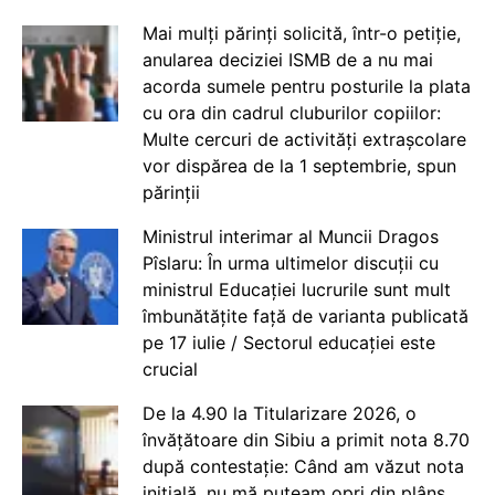
Mai mulți părinți solicită, într-o petiție,
anularea deciziei ISMB de a nu mai
acorda sumele pentru posturile la plata
cu ora din cadrul cluburilor copiilor:
Multe cercuri de activități extrașcolare
vor dispărea de la 1 septembrie, spun
părinții
Ministrul interimar al Muncii Dragos
Pîslaru: În urma ultimelor discuții cu
ministrul Educației lucrurile sunt mult
îmbunătățite față de varianta publicată
pe 17 iulie / Sectorul educației este
crucial
De la 4.90 la Titularizare 2026, o
învățătoare din Sibiu a primit nota 8.70
după contestație: Când am văzut nota
inițială, nu mă puteam opri din plâns.