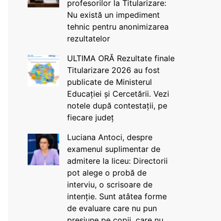
profesorilor la Titularizare:
Nu există un impediment
tehnic pentru anonimizarea
rezultatelor
ULTIMA ORĂ Rezultate finale
Titularizare 2026 au fost
publicate de Ministerul
Educației și Cercetării. Vezi
notele după contestații, pe
fiecare județ
Luciana Antoci, despre
examenul suplimentar de
admitere la liceu: Directorii
pot alege o probă de
interviu, o scrisoare de
intenție. Sunt atâtea forme
de evaluare care nu pun
presiune pe copii, care nu