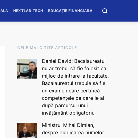
OALĂ
NEXTLAB.TECH
EDUCAȚIE FINANCIARĂ
CELE MAI CITITE ARTICOLE
Daniel David: Bacalaureatul
nu ar trebui să fie folosit ca
mijloc de intrare la facultate.
Bacalaureatul trebuie să fie
un examen care certifică
competențele pe care le ai
după parcursul unui
învățământ obligatoriu
Ministrul Mihai Dimian,
despre publicarea numelor