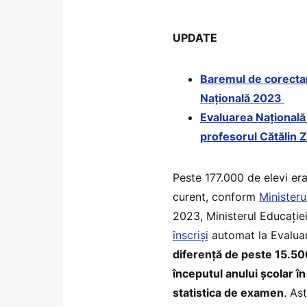
UPDATE
Baremul de corecta
Națională 2023
Evaluarea Națională
profesorul Cătălin
Peste 177.000 de elevi erau
curent, conform
Ministeru
2023, Ministerul Educație
înscriși
automat la Evaluar
diferență de peste 15.500
începutul anului școlar în
statistica de examen
. As