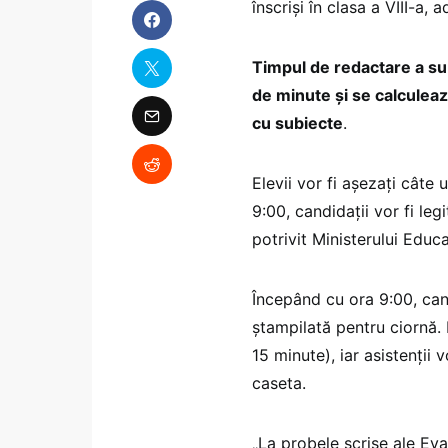
înscriși în clasa a VIII-a, a
Timpul de redactare a sub
de minute şi se calculeaz
cu subiecte
.
Elevii vor fi aşezaţi câte 
9:00, candidaţii vor fi leg
potrivit Ministerului Educa
Începând cu ora 9:00, cand
ştampilată pentru ciornă.
15 minute), iar asistenţii 
caseta.
„La probele scrise ale Eva