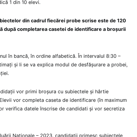
dică 1 din 10 elevi.
iectelor din cadrul fiecărei probe scrise este de 120
ă după completarea casetei de identificare a broșurii
unul în bancă, în ordine alfabetică. În intervalul 8:30 –
itimaţi şi li se va explica modul de desfăşurare a probei,
ției.
idaţii vor primi broşura cu subiectele şi hârtie
 Elevii vor completa caseta de identificare (în maximum
vor verifica datele înscrise de candidati și vor secretiza
luării Naţionale – 2023, candidaţii primesc subiectele