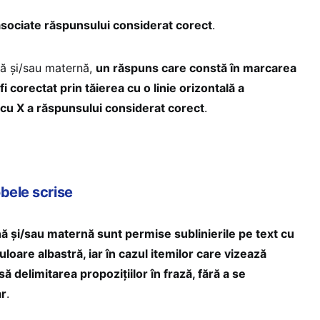
 asociate răspunsului considerat corect
.
ă şi/sau maternă,
un răspuns care constă în marcarea
fi corectat prin tăierea cu o linie orizontală a
 cu X a răspunsului considerat corect
.
bele scrise
 şi/sau maternă sunt permise sublinierile pe text cu
uloare albastră, iar în cazul itemilor care vizează
ă delimitarea propozițiilor în frază, fără a se
ar
.