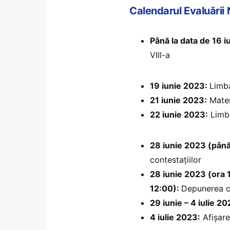
Calendarul Evaluării
Până la data de 16 i
VIII-a
19 iunie 2023:
Limba
21 iunie 2023:
Matem
22 iunie 2023:
Limba
28 iunie 2023 (până
contestațiilor
28 iunie 2023 (ora 
12:00):
Depunerea co
29 iunie – 4 iulie 20
4 iulie 2023:
Afișare