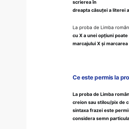
scrierea în
dreapta căsuţei a literei
La proba de Limba român
cu X a unei opţiuni poate 
marcajului X şi marcarea
Ce este permis la pro
La proba de Limba română
creion sau stilou/pix de c
sintaxa frazei este permis
considera semn particul