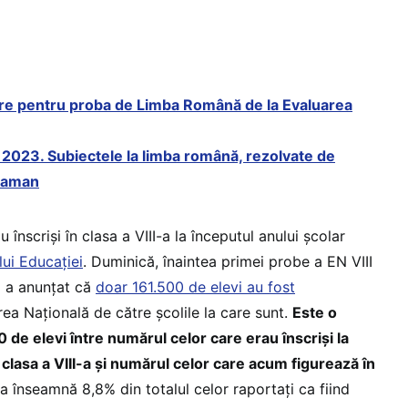
re pentru proba de Limba Română de la Evaluarea
 2023. Subiectele la limba română, rezolvate de
 Zaman
 înscriși în clasa a VIII-a la începutul anului școlar
lui Educației
. Duminică, înaintea primei probe a EN VIII
i a anunțat că
doar 161.500 de elevi au fost
ea Națională de către școlile la care sunt.
Este o
 de elevi între numărul celor care erau înscriși la
 clasa a VIII-a și numărul celor care acum figurează în
ta înseamnă 8,8% din totalul celor raportați ca fiind