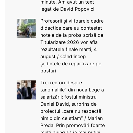
minute. Am avut un text
legat de David Popovici
Profesorii și viitoarele cadre
didactice care au contestat
notele de la proba scrisă de
Titularizare 2026 vor afla
rezultatele finale marți, 4
august / Când încep
ședințele de repartizare pe
posturi
Trei rectori despre
„anomaliile” din noua Lege a
salarizării: fostul ministru
Daniel David, surprins de
proiectul „care nu respectă
nimic din ce știam” / Marian
Preda: Prin promovări foarte
mulți ajung să ia mai puțini