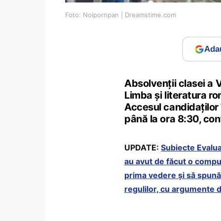
Foto: Noipornpan | Dreamstime.com
Adau
Absolvenții clasei a V
Limba și literatura r
Accesul candidaţilor 
până la ora 8:30, co
UPDATE:
Subiecte Evalua
au avut de făcut o compu
prima vedere și să spună
regulilor, cu argumente d