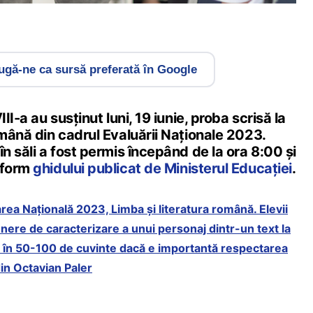
gă-ne ca sursă preferată în Google
III-a au susținut luni, 19 iunie, proba scrisă la
omână din cadrul Evaluării Naționale 2023.
în săli a fost permis începând de la ora 8:00 și
nform
ghidului publicat de Ministerul Educației
.
rea Națională 2023, Limba și literatura română. Elevii
nere de caracterizare a unui personaj dintr-un text la
 în 50-100 de cuvinte dacă e importantă respectarea
in Octavian Paler