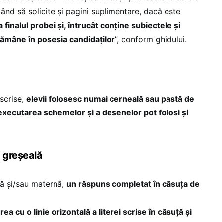
ând să solicite şi pagini suplimentare, dacă este
 finalul probei şi, întrucât conţine subiectele şi
rămâne în posesia candidaţilor
”, conform ghidului.
 scrise,
elevii folosesc numai cerneală sau pastă de
executarea schemelor şi a desenelor pot folosi şi
 greșeală
ă şi/sau maternă,
un răspuns completat în căsuţa de
rea cu o linie orizontală a literei scrise în căsuţă şi