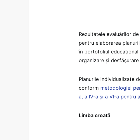
Rezultatele evaluărilor de l
pentru elaborarea planurilo
în portofoliul educațional
organizare și desfășurare a
Planurile individualizate d
conform
metodologiei pent
a, a IV-a și a VI-a pentru
Limba croată