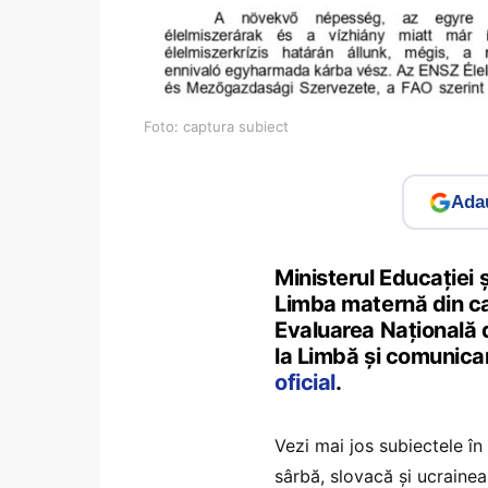
Foto: captura subiect
Adau
Ministerul Educației 
Limba maternă din cad
Evaluarea Națională d
la Limbă și comunica
oficial
.
Vezi mai jos subiectele în
sârbă, slovacă și ucrainea