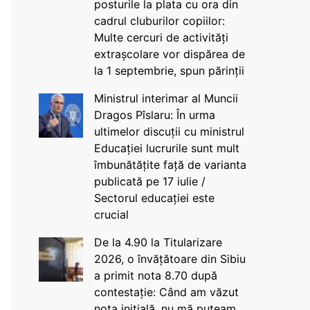
posturile la plata cu ora din
cadrul cluburilor copiilor:
Multe cercuri de activități
extrașcolare vor dispărea de
la 1 septembrie, spun părinții
Ministrul interimar al Muncii
Dragos Pîslaru: În urma
ultimelor discuții cu ministrul
Educației lucrurile sunt mult
îmbunătățite față de varianta
publicată pe 17 iulie /
Sectorul educației este
crucial
De la 4.90 la Titularizare
2026, o învățătoare din Sibiu
a primit nota 8.70 după
contestație: Când am văzut
nota inițială, nu mă puteam