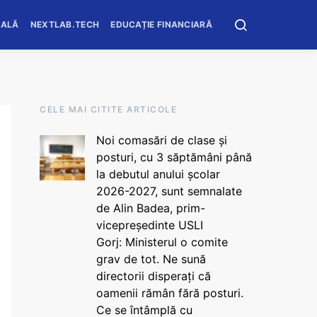
OALĂ
NEXTLAB.TECH
EDUCAȚIE FINANCIARĂ
CELE MAI CITITE ARTICOLE
Noi comasări de clase și
posturi, cu 3 săptămâni până
la debutul anului școlar
2026-2027, sunt semnalate
de Alin Badea, prim-
vicepreședinte USLI
Gorj: Ministerul o comite
grav de tot. Ne sună
directorii disperați că
oamenii rămân fără posturi.
Ce se întâmplă cu