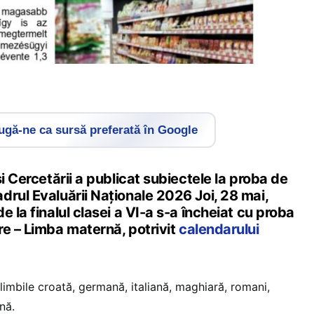
gă-ne ca sursă preferată în Google
și Cercetării a publicat subiectele la proba de
rul Evaluării Naționale 2026 Joi, 28 mai,
e la finalul clasei a VI-a s-a încheiat cu proba
re – Limba maternă, potrivit
calendarului
 limbile croată, germană, italiană, maghiară, romani,
nă.