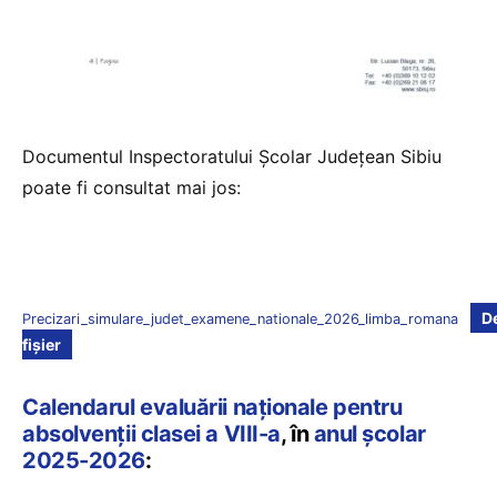
Documentul Inspectoratului Școlar Județean Sibiu
poate fi consultat mai jos:
D
Precizari_simulare_judet_examene_nationale_2026_limba_romana
fișier
Calendarul evaluării naționale pentru
absolvenții clasei a VIII-a
, în
anul școlar
2025-2026
: