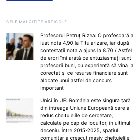
CELE MAI CITITE ARTICOLE
Profesorul Petruț Rizea: O profesoară a
luat nota 4.90 la Titularizare, iar după
contestații nota a ajuns la 8.70 / Astfel
de erori îmi arată ce entuziasmați sunt
profesorii buni, cu experiență să vină la
corectat și ce resurse financiare sunt
alocate unui astfel de concurs
important
Unici în UE: România este singura țară
din întreaga Uniune Europeană care a
redus cheltuielile de cercetare,
calculate pe cap de locuitor, în ultimul
deceniu. Între 2015-2025, spațiul
comunitar a crescut masiv cheltuielile