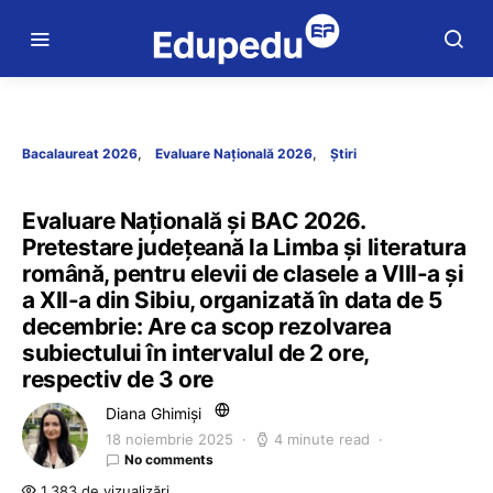
Bacalaureat 2026
Evaluare Națională 2026
Știri
Evaluare Națională și BAC 2026.
Pretestare județeană la Limba și literatura
română, pentru elevii de clasele a VIII-a și
a XII-a din Sibiu, organizată în data de 5
decembrie: Are ca scop rezolvarea
subiectului în intervalul de 2 ore,
respectiv de 3 ore
Diana Ghimiși
18 noiembrie 2025
4 minute read
No comments
1.383 de vizualizări