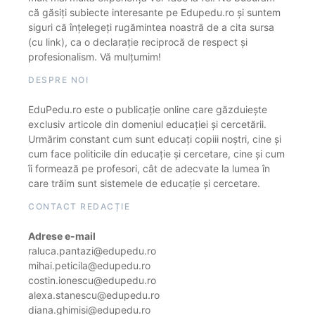
că găsiți subiecte interesante pe Edupedu.ro și suntem
siguri că înțelegeți rugămintea noastră de a cita sursa
(cu link), ca o declarație reciprocă de respect și
profesionalism. Vă mulțumim!
DESPRE NOI
EduPedu.ro este o publicație online care găzduiește
exclusiv articole din domeniul educației și cercetării.
Urmărim constant cum sunt educați copiii noștri, cine și
cum face politicile din educație și cercetare, cine și cum
îi formează pe profesori, cât de adecvate la lumea în
care trăim sunt sistemele de educație și cercetare.
CONTACT REDACȚIE
Adrese e-mail
raluca.pantazi@edupedu.ro
mihai.peticila@edupedu.ro
costin.ionescu@edupedu.ro
alexa.stanescu@edupedu.ro
diana.ghimisi@edupedu.ro