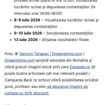
probele scrise (până la ora 12:00), vizualizarea
lucrărilor scrise și depunerea contestațiilor (în
intervalul orar 14:00–18:00)
8-9 iulie 2026
– Vizualizarea lucrărilor scrise și
depunerea contestațiilor
9-10 iulie 2026
– Soluționarea contestațiilor
13 iulie 2026
– Afișarea rezultatelor finale
Foto: ©
Samorn Tarapan | Dreamstime.com
/
Dreamstime.com
sprijină educaţia din România şi
oferă gratuit imagini stock prin care
Edupedu.ro
îşi
poate ilustra articolele cât mai relevant posibil /
Campania Back to school oferă posibilitatea oricărei
școli, profesor sau elev
să descarce imagini de
calitate cu 50% discount
.