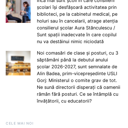
Încă mai sunt școli în care consilierii
școlari își desfășoară activitatea prin
biblioteci, pe la cabinetul medical, pe
holuri sau în cancelarii, atrage atenția
consilierul școlar Aura Stănculescu /
Sunt spații inadecvate în care copilul
nu va destăinui nimic niciodată
Noi comasări de clase și posturi, cu 3
săptămâni până la debutul anului
școlar 2026-2027, sunt semnalate de
Alin Badea, prim-vicepreședinte USLI
Gorj: Ministerul o comite grav de tot.
Ne sună directorii disperați că oamenii
rămân fără posturi. Ce se întâmplă cu
învățătorii, cu educatorii?
CELE MAI NOI