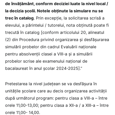
de învățământ, conform deciziei luate la nivel local /
la decizia școlii. Notele obținute la simulare nu se
trec în catalog
. Prin excepție, la solicitarea scrisă a
elevului, a părintelui / tutorelui, nota obținută poate fi
trecută în catalog [conform articolului 20, alineatul
(2) din Procedura privind organizarea și desfășurarea
simulării probelor din cadrul Evaluării naționale
pentru absolvenții clasei a VIII-a și a simulării
probelor scrise ale examenului național de
bacalaureat în anul școlar 2024-2025].”
Pretestarea la nivel judeţean se va desfăşura în
unitățile școlare care au decis organizarea activității
după următorul program: pentru clasa a VIII-a – între
orele 11,00-13,00; pentru clasa a XII-a / a XIII-a – între
orele 11,00- 14,00.