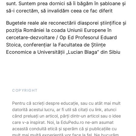
sunt. Suntem prea dornici să îi băgăm în șabloane și
să-i corectăm, să invalidăm ceea ce fac diferit
Bugetele reale ale reconectării diasporei științifice și
poziția României la coada Uniunii Europene în
cercetare-dezvoltare / Op Ed Profesorul Eduard
Stoica, conferențiar la Facultatea de Științe
Economice a Universității „Lucian Blaga” din Sibiu
COPYRIGHT
Pentru că scrieți despre educație, sau cu atât mai mult
datorită acestui lucru, ar fi util să citați cu link, atunci
când preluați un articol, părți dintr-un articol sau o idee
care v-a inspirat. Noi, la EduPedu.ro ne-am asumat
această conduită etică și sperăm că și publicațiile cu
mult mai multă experiență vor face la fel. Ne bucurăm