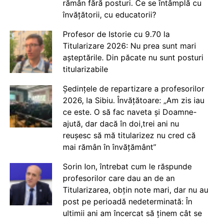
rămân fără posturi. Ce se întâmplă cu
învățătorii, cu educatorii?
Profesor de Istorie cu 9.70 la
Titularizare 2026: Nu prea sunt mari
așteptările. Din păcate nu sunt posturi
titularizabile
Ședințele de repartizare a profesorilor
2026, la Sibiu. Învățătoare: „Am zis iau
ce este. O să fac naveta și Doamne-
ajută, dar dacă în doi,trei ani nu
reușesc să mă titularizez nu cred că
mai rămân în învățământ”
Sorin Ion, întrebat cum le răspunde
profesorilor care dau an de an
Titularizarea, obțin note mari, dar nu au
post pe perioadă nedeterminată: În
ultimii ani am încercat să ținem cât se