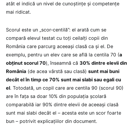
atât el indică un nivel de cunoștințe și competențe
mai ridicat.
Scorul este un „scor-centilă”: el arată cum se
compară elevul testat cu toți ceilalți copii din
România care parcurg aceeași clasă ca și el. De
exemplu, pentru un elev care se află la centila 70 (
a
obținut scorul 70
), înseamnă că
30% dintre elevii din
România
(de acea vârstă sau clasă)
sunt mai buni
decât el în timp ce 70% sunt mai slabi sau egali cu
el
. Totodată, un copil care are centila 90 (scorul 90)
are în fața sa doar 10% din populația școlară
comparabilă iar 90% dintre elevii de aceeași clasă
sunt mai slabi decât el – acesta este un scor foarte
bun – potrivit explicațiilor din document.