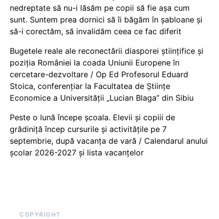
nedreptate să nu-i lăsăm pe copii să fie așa cum
sunt. Suntem prea dornici să îi băgăm în șabloane și
să-i corectăm, să invalidăm ceea ce fac diferit
Bugetele reale ale reconectării diasporei științifice și
poziția României la coada Uniunii Europene în
cercetare-dezvoltare / Op Ed Profesorul Eduard
Stoica, conferențiar la Facultatea de Științe
Economice a Universității „Lucian Blaga” din Sibiu
Peste o lună începe școala. Elevii și copiii de
grădiniță încep cursurile și activitățile pe 7
septembrie, după vacanța de vară / Calendarul anului
școlar 2026-2027 și lista vacanțelor
COPYRIGHT