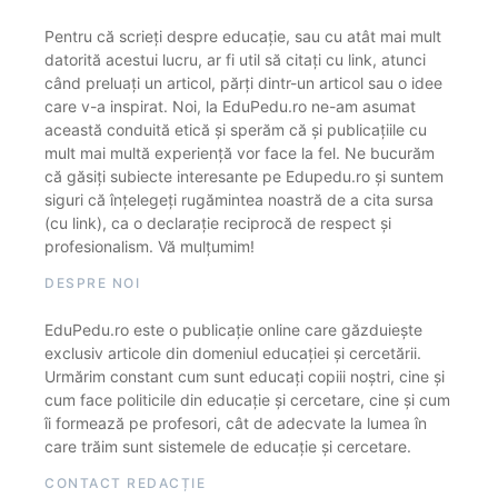
Pentru că scrieți despre educație, sau cu atât mai mult
datorită acestui lucru, ar fi util să citați cu link, atunci
când preluați un articol, părți dintr-un articol sau o idee
care v-a inspirat. Noi, la EduPedu.ro ne-am asumat
această conduită etică și sperăm că și publicațiile cu
mult mai multă experiență vor face la fel. Ne bucurăm
că găsiți subiecte interesante pe Edupedu.ro și suntem
siguri că înțelegeți rugămintea noastră de a cita sursa
(cu link), ca o declarație reciprocă de respect și
profesionalism. Vă mulțumim!
DESPRE NOI
EduPedu.ro este o publicație online care găzduiește
exclusiv articole din domeniul educației și cercetării.
Urmărim constant cum sunt educați copiii noștri, cine și
cum face politicile din educație și cercetare, cine și cum
îi formează pe profesori, cât de adecvate la lumea în
care trăim sunt sistemele de educație și cercetare.
CONTACT REDACȚIE