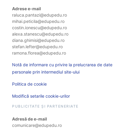
Adrese e-mail
raluca.pantazi@edupedu.ro
mihai.peticila@edupedu.ro
costin.ionescu@edupedu.ro
alexa.stanescu@edupedu.ro
diana.ghimisi@edupedu.ro
stefan.lefter@edupedu.ro
ramona.florea@edupedu.ro
Notă de informare cu privire la prelucrarea de date
personale prin intermediul site-ului
Politica de cookie
Modifică setarile cookie-urilor
PUBLICITATE ȘI PARTENERIATE
Adresă de e-mail
comunicare@edupedu.ro