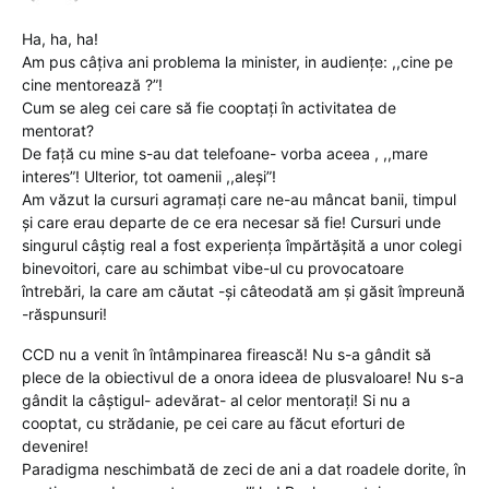
Ha, ha, ha!
Am pus câțiva ani problema la minister, in audiențe: ,,cine pe
cine mentorează ?”!
Cum se aleg cei care să fie cooptați în activitatea de
mentorat?
De față cu mine s-au dat telefoane- vorba aceea , ,,mare
interes”! Ulterior, tot oamenii ,,aleși”!
Am văzut la cursuri agramați care ne-au mâncat banii, timpul
și care erau departe de ce era necesar să fie! Cursuri unde
singurul câștig real a fost experiența împărtășită a unor colegi
binevoitori, care au schimbat vibe-ul cu provocatoare
întrebări, la care am căutat -și câteodată am și găsit împreună
-răspunsuri!
CCD nu a venit în întâmpinarea firească! Nu s-a gândit să
plece de la obiectivul de a onora ideea de plusvaloare! Nu s-a
gândit la câștigul- adevărat- al celor mentorați! Si nu a
cooptat, cu strădanie, pe cei care au făcut eforturi de
devenire!
Paradigma neschimbată de zeci de ani a dat roadele dorite, în