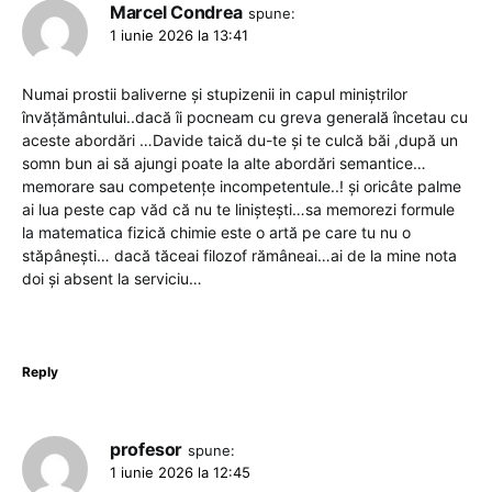
Marcel Condrea
spune:
1 iunie 2026 la 13:41
Numai prostii baliverne și stupizenii in capul miniștrilor
învățământului..dacă îi pocneam cu greva generală încetau cu
aceste abordări …Davide taică du-te și te culcă băi ,după un
somn bun ai să ajungi poate la alte abordări semantice…
memorare sau competențe incompetentule..! și oricâte palme
ai lua peste cap văd că nu te liniștești…sa memorezi formule
la matematica fizică chimie este o artă pe care tu nu o
stăpânești… dacă tăceai filozof rămâneai…ai de la mine nota
doi și absent la serviciu…
Reply
profesor
spune:
1 iunie 2026 la 12:45