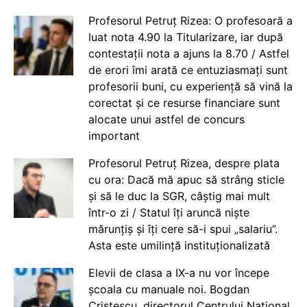
Profesorul Petruț Rizea: O profesoară a
luat nota 4.90 la Titularizare, iar după
contestații nota a ajuns la 8.70 / Astfel
de erori îmi arată ce entuziasmați sunt
profesorii buni, cu experiență să vină la
corectat și ce resurse financiare sunt
alocate unui astfel de concurs
important
Profesorul Petruț Rizea, despre plata
cu ora: Dacă mă apuc să strâng sticle
și să le duc la SGR, câștig mai mult
într-o zi / Statul îți aruncă niște
mărunțiș și îți cere să-i spui „salariu”.
Asta este umilință instituționalizată
Elevii de clasa a IX-a nu vor începe
școala cu manuale noi. Bogdan
Cristescu, directorul Centrului Național