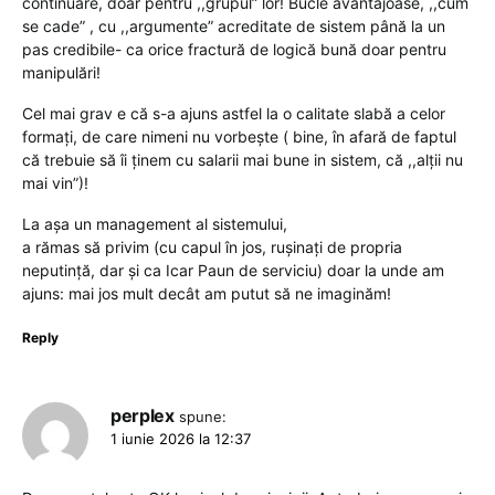
continuare, doar pentru ,,grupul” lor! Bucle avantajoase, ,,cum
se cade” , cu ,,argumente” acreditate de sistem până la un
pas credibile- ca orice fractură de logică bună doar pentru
manipulări!
Cel mai grav e că s-a ajuns astfel la o calitate slabă a celor
formați, de care nimeni nu vorbește ( bine, în afară de faptul
că trebuie să îi ținem cu salarii mai bune in sistem, că ,,alții nu
mai vin”)!
La așa un management al sistemului,
a rămas să privim (cu capul în jos, rușinați de propria
neputință, dar și ca Icar Paun de serviciu) doar la unde am
ajuns: mai jos mult decât am putut să ne imaginăm!
Reply
perplex
spune:
1 iunie 2026 la 12:37