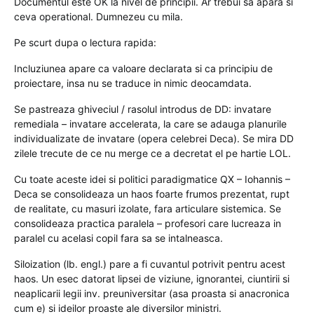
Documentul este OK la nivel de principii. Ar trebui sa apara si
ceva operational. Dumnezeu cu mila.
Pe scurt dupa o lectura rapida:
Incluziunea apare ca valoare declarata si ca principiu de
proiectare, insa nu se traduce in nimic deocamdata.
Se pastreaza ghiveciul / rasolul introdus de DD: invatare
remediala – invatare accelerata, la care se adauga planurile
individualizate de invatare (opera celebrei Deca). Se mira DD
zilele trecute de ce nu merge ce a decretat el pe hartie LOL.
Cu toate aceste idei si politici paradigmatice QX – Iohannis –
Deca se consolideaza un haos foarte frumos prezentat, rupt
de realitate, cu masuri izolate, fara articulare sistemica. Se
consolideaza practica paralela – profesori care lucreaza in
paralel cu acelasi copil fara sa se intalneasca.
Siloization (lb. engl.) pare a fi cuvantul potrivit pentru acest
haos. Un esec datorat lipsei de viziune, ignorantei, ciuntirii si
neaplicarii legii inv. preuniversitar (asa proasta si anacronica
cum e) si ideilor proaste ale diversilor ministri.