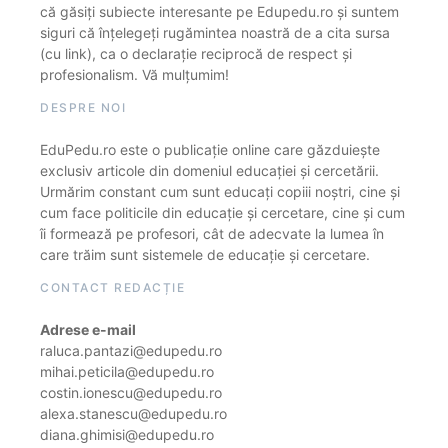
că găsiți subiecte interesante pe Edupedu.ro și suntem
siguri că înțelegeți rugămintea noastră de a cita sursa
(cu link), ca o declarație reciprocă de respect și
profesionalism. Vă mulțumim!
DESPRE NOI
EduPedu.ro este o publicație online care găzduiește
exclusiv articole din domeniul educației și cercetării.
Urmărim constant cum sunt educați copiii noștri, cine și
cum face politicile din educație și cercetare, cine și cum
îi formează pe profesori, cât de adecvate la lumea în
care trăim sunt sistemele de educație și cercetare.
CONTACT REDACȚIE
Adrese e-mail
raluca.pantazi@edupedu.ro
mihai.peticila@edupedu.ro
costin.ionescu@edupedu.ro
alexa.stanescu@edupedu.ro
diana.ghimisi@edupedu.ro