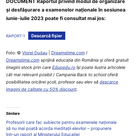
DOCUMENT Raportul privind modul de organizare
şi desfăşurare a examenelor naţionale în sesiunea
iunie-iulie 2023 poate fi consultat mai jos:
Descarcă fișier
RAPORT-1
Foto: ©
Viorel Dudau
|
Dreamstime.com
/
Dreamstime.com
sprijină educaţia din România şi oferă gratuit
imagini stock prin care
Edupedu.ro
îşi poate ilustra articolele
cât mai relevant posibil
/
Campania Back to school oferă
posibilitatea oricărei școli, profesor sau elev să
descarce
imagini de calitate cu 50% discount
.
Similare
Profesorii care fac subiecte pentru examenele naționale
să nu mai poată acorda meditații elevilor – propunere
într-un raport al Ministerului Educației