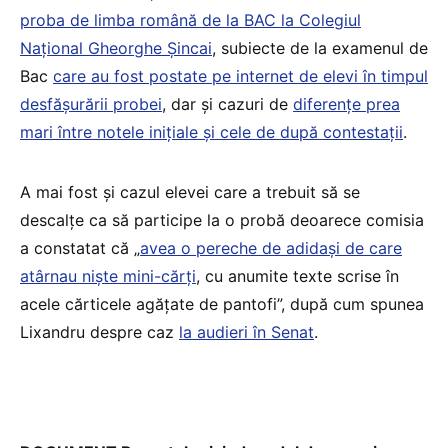
proba de limba română de la BAC la Colegiul
Național Gheorghe Șincai
, subiecte de la examenul de
Bac
care au fost postate pe internet de elevi în timpul
desfășurării probei
, dar și cazuri de
diferențe prea
mari între notele inițiale și cele de după contestații
.
A mai fost și cazul elevei care a trebuit să se
descalțe ca să participe la o probă deoarece comisia
a constatat că „
avea o pereche de adidași de care
atârnau niște mini-cărți
, cu anumite texte scrise în
acele cărticele agățate de pantofi”, după cum spunea
Lixandru despre caz
la audieri în Senat
.