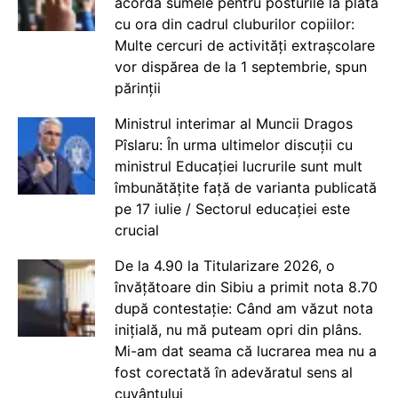
acorda sumele pentru posturile la plata
cu ora din cadrul cluburilor copiilor:
Multe cercuri de activități extrașcolare
vor dispărea de la 1 septembrie, spun
părinții
Ministrul interimar al Muncii Dragos
Pîslaru: În urma ultimelor discuții cu
ministrul Educației lucrurile sunt mult
îmbunătățite față de varianta publicată
pe 17 iulie / Sectorul educației este
crucial
De la 4.90 la Titularizare 2026, o
învățătoare din Sibiu a primit nota 8.70
după contestație: Când am văzut nota
inițială, nu mă puteam opri din plâns.
Mi-am dat seama că lucrarea mea nu a
fost corectată în adevăratul sens al
cuvântului