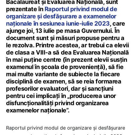
Bacalaureat și Evaluarea Națională, sunt
prezentate în
Raportul privind modul de
organizare şi desfăşurare a examenelor
naţionale în sesiunea iunie-iulie 2023
, care
ajunge joi, 13 iulie pe masa Guvernului. În
document sunt și măsuri propuse pentru a
le rezolva. Printre acestea, ar trebui ca elevii
de clasa a VIII-a să dea Evaluarea Națională
în mai puține centre (în prezent elevii susțin
examenul în școala de proveniență), să fie
mai multe variante de subiecte la fiecare
disciplină de examen, să se reia formarea
profesorilor evaluatori, dar și sancțiuni
pentru cei implicați în „producerea unor
disfuncționalități privind organizarea
examenelor naționale”.
Raportul privind modul de organizare şi desfăşurare