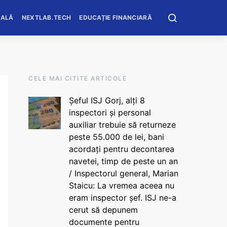
OALĂ
NEXTLAB.TECH
EDUCAȚIE FINANCIARĂ
CELE MAI CITITE ARTICOLE
Șeful ISJ Gorj, alți 8
inspectori și personal
auxiliar trebuie să returneze
peste 55.000 de lei, bani
acordați pentru decontarea
navetei, timp de peste un an
/ Inspectorul general, Marian
Staicu: La vremea aceea nu
eram inspector șef. ISJ ne-a
cerut să depunem
documente pentru