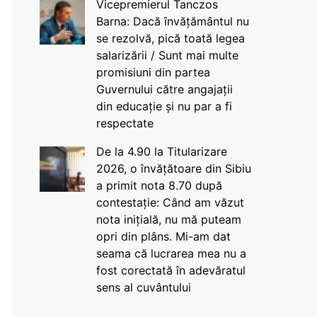
Vicepremierul Tanczos
Barna: Dacă învățământul nu
se rezolvă, pică toată legea
salarizării / Sunt mai multe
promisiuni din partea
Guvernului către angajații
din educație și nu par a fi
respectate
De la 4.90 la Titularizare
2026, o învățătoare din Sibiu
a primit nota 8.70 după
contestație: Când am văzut
nota inițială, nu mă puteam
opri din plâns. Mi-am dat
seama că lucrarea mea nu a
fost corectată în adevăratul
sens al cuvântului