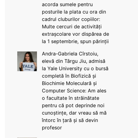
acorda sumele pentru
posturile la plata cu ora din
cadrul cluburilor copiilor:
Multe cercuri de activități
extrașcolare vor dispărea de
la 1 septembrie, spun părinții
Andra-Gabriela Cîrstoiu,
elevă din Târgu Jiu, admisă
la Yale University cu o bursă
completă în Biofizică și
Biochimie Moleculară și
Computer Science: Am ales
o facultate în străinătate
pentru că pot deprinde noi
cunoștințe, dar vreau să mă
întorc în țară și să devin
profesor