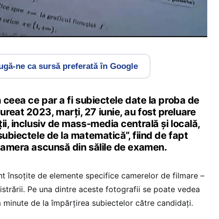
gă-ne ca sursă preferată în Google
a ceea ce par a fi subiectele date la proba de
eat 2023, marți, 27 iunie, au fost preluare
ii, inclusiv de mass-media centrală și locală,
subiectele de la matematică”, fiind de fapt
 camera ascunsă din sălile de examen.
nt însoțite de elemente specifice camerelor de filmare –
gistrării. Pe una dintre aceste fotografii se poate vedea
 minute de la împărțirea subiectelor către candidați.