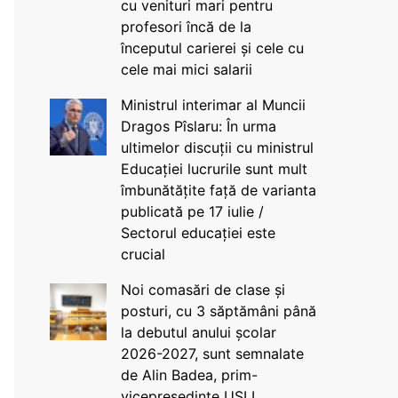
cu venituri mari pentru
profesori încă de la
începutul carierei și cele cu
cele mai mici salarii
Ministrul interimar al Muncii
Dragos Pîslaru: În urma
ultimelor discuții cu ministrul
Educației lucrurile sunt mult
îmbunătățite față de varianta
publicată pe 17 iulie /
Sectorul educației este
crucial
Noi comasări de clase și
posturi, cu 3 săptămâni până
la debutul anului școlar
2026-2027, sunt semnalate
de Alin Badea, prim-
vicepreședinte USLI