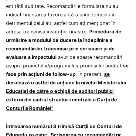
entității auditate. Recomandările formulate nu au
indicat finanțarea favorizantă a unui domeniu în
detrimentul celuilalt, astfel cum ați menționat în
adresa transmisă instituției noastre.
Procedura de
urmărire a modului de ducere la îndeplinire a
recomandărilor transmise prin scrisoare și de
evaluare a impactului
avut de aceste recomandări
asupra proiectului/programului/ procesului auditat
se
face prin acțiuni de follow-up
. În prezent,
se
derulează o astfel de acțiune la nivelul Ministerului
Educației de către o echipă de auditori publici
externi din cadrul structurii centrale a Curții de
Conturi a României”
.
Întrebarea numărul 3 trimisă Curții de Conturi de
Edupedu.ro este: „Scrisoarea cu recomandări nr.