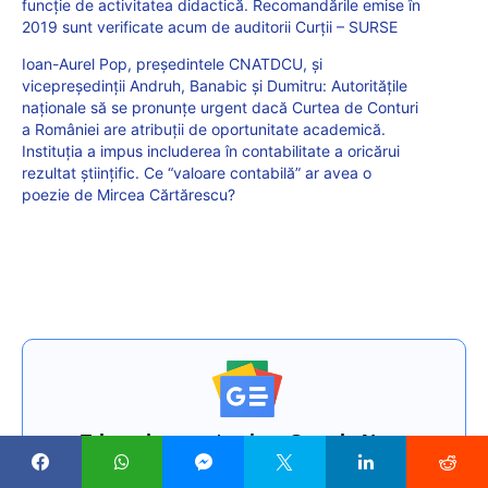
funcție de activitatea didactică. Recomandările emise în
2019 sunt verificate acum de auditorii Curții – SURSE
Ioan-Aurel Pop, președintele CNATDCU, și
vicepreședinții Andruh, Banabic și Dumitru: Autoritățile
naționale să se pronunțe urgent dacă Curtea de Conturi
a României are atribuții de oportunitate academică.
Instituția a impus includerea în contabilitate a oricărui
rezultat științific. Ce “valoare contabilă” ar avea o
poezie de Mircea Cărtărescu?
Edupedu.ro este și pe Google News