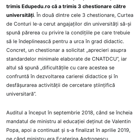
trimis Edupedu.ro că a trimis 3 chestionare către
universități
. În două dintre cele 3 chestionare, Curtea
de Conturi le-a cerut angajaților din universități să-și
spună părerea cu privire la condițiile pe care trebuie
să le îndeplinească pentru a urca în grad didactic.
Concret, un chestionar a solicitat „aprecieri asupra
standardelor minimale elaborate de CNATDCU”, iar
altul să spună „dificultățile cu care acestea se
confruntă în dezvoltarea carierei didactice și în
desfășurarea activității de cercetare științifică
universitară”.
Auditul a început în septembrie 2018, când se încheia
mandatul de ministru al educației deținut de Valentin
Popa, apoi a continuat și s-a finalizat în aprilie 2019,
pe când ministru era Ecaterina Andronescu.