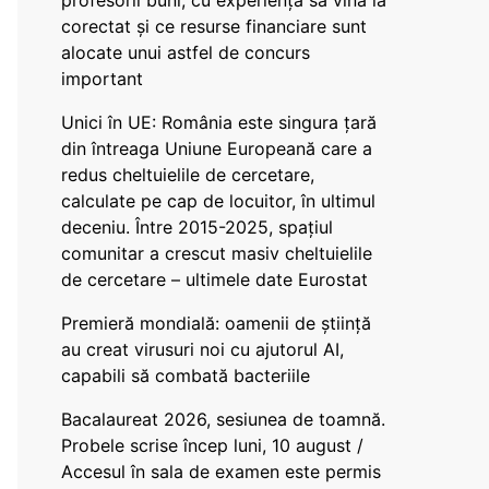
profesorii buni, cu experiență să vină la
corectat și ce resurse financiare sunt
alocate unui astfel de concurs
important
Unici în UE: România este singura țară
din întreaga Uniune Europeană care a
redus cheltuielile de cercetare,
calculate pe cap de locuitor, în ultimul
deceniu. Între 2015-2025, spațiul
comunitar a crescut masiv cheltuielile
de cercetare – ultimele date Eurostat
Premieră mondială: oamenii de știință
au creat virusuri noi cu ajutorul AI,
capabili să combată bacteriile
Bacalaureat 2026, sesiunea de toamnă.
Probele scrise încep luni, 10 august /
Accesul în sala de examen este permis