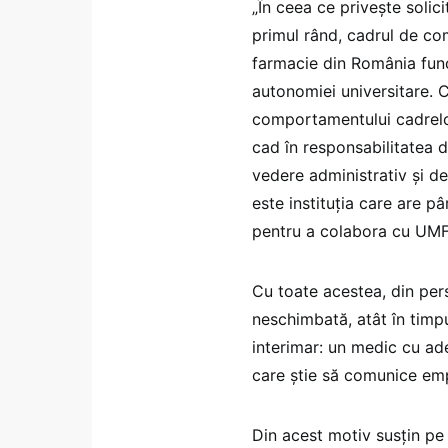
„În ceea ce privește solic
primul rând, cadrul de com
farmacie din România funcț
autonomiei universitare. C
comportamentului cadrelo
cad în responsabilitatea di
vedere administrativ și de
este instituția care are pâ
pentru a colabora cu UMF-
​Cu toate acestea, din per
neschimbată, atât în timpu
interimar: un medic cu ad
care știe să comunice empa
​Din acest motiv ​susțin p