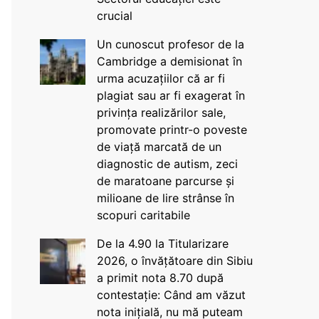
crucial
Un cunoscut profesor de la
Cambridge a demisionat în
urma acuzațiilor că ar fi
plagiat sau ar fi exagerat în
privința realizărilor sale,
promovate printr-o poveste
de viață marcată de un
diagnostic de autism, zeci
de maratoane parcurse și
milioane de lire strânse în
scopuri caritabile
De la 4.90 la Titularizare
2026, o învățătoare din Sibiu
a primit nota 8.70 după
contestație: Când am văzut
nota inițială, nu mă puteam