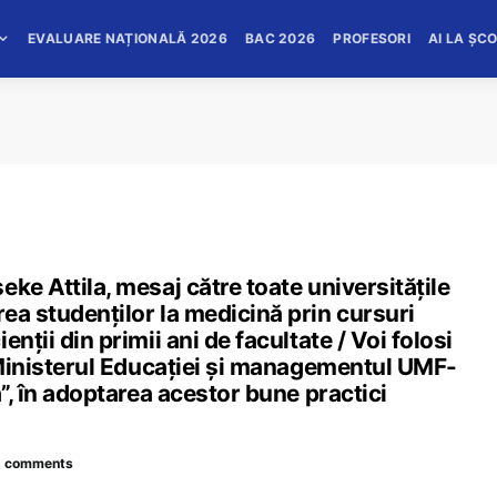
EVALUARE NAȚIONALĂ 2026
BAC 2026
PROFESORI
AI LA ȘC
ke Attila, mesaj către toate universitățile
ea studenților la medicină prin cursuri
nții din primii ani de facultate / Voi folosi
i Ministerul Educației și managementul UMF-
a”, în adoptarea acestor bune practici
2 comments