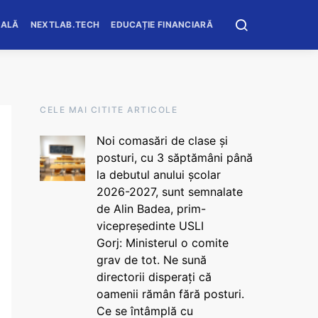
OALĂ
NEXTLAB.TECH
EDUCAȚIE FINANCIARĂ
CELE MAI CITITE ARTICOLE
Noi comasări de clase și
posturi, cu 3 săptămâni până
la debutul anului școlar
2026-2027, sunt semnalate
de Alin Badea, prim-
vicepreședinte USLI
Gorj: Ministerul o comite
grav de tot. Ne sună
directorii disperați că
oamenii rămân fără posturi.
Ce se întâmplă cu