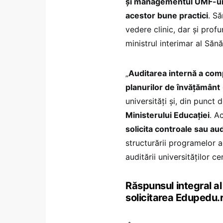
și managementul UMF-uril
acestor bune practici
. S
vedere clinic, dar și profu
ministrul interimar al Sănăt
„
Auditarea internă a com
planurilor de învățământ
universități și, din punct
Ministerului Educației
. A
solicita controale sau aud
structurării programelor a
auditării universităților c
Răspunsul integral al 
solicitarea Edupedu.r