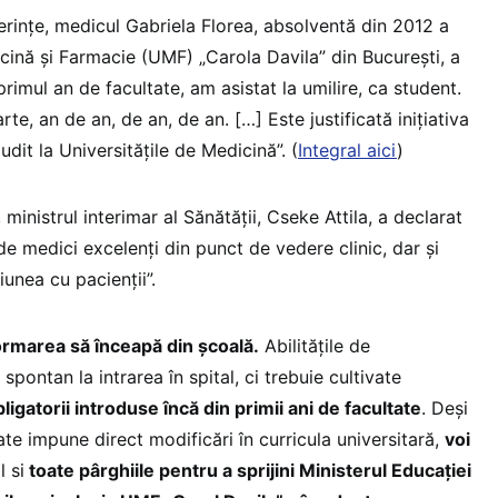
ferințe, medicul Gabriela Florea, absolventă din 2012 a
icină și Farmacie (UMF) „Carola Davila” din București, a
primul an de facultate, am asistat la umilire, ca student.
te, an de an, de an, de an. […] Este justificată inițiativa
udit la Universitățile de Medicină”. (
Integral aici
)
ministrul interimar al Sănătății, Cseke Attila, a declarat
e medici excelenți din punct de vedere clinic, dar și
iunea cu pacienții”.
ormarea să înceapă din școală.
Abilitățile de
pontan la intrarea în spital, ci trebuie cultivate
ligatorii introduse încă din primii ani de facultate
. ​Deși
ate impune direct modificări în curricula universitară,
voi
l si
toate pârghiile pentru a sprijini Ministerul Educației