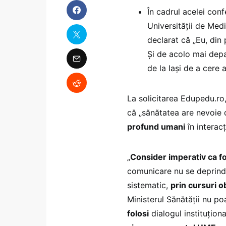
În cadrul acelei con
Universității de Med
declarat că „Eu, din 
Și de acolo mai depar
de la Iași de a cere a
La solicitarea Edupedu.ro, 
că „sănătatea are nevoie d
profund umani
în interacț
„
​Consider imperativ ca f
comunicare nu se deprind s
sistematic,
prin cursuri ob
Ministerul Sănătății nu po
folosi
dialogul instituționa