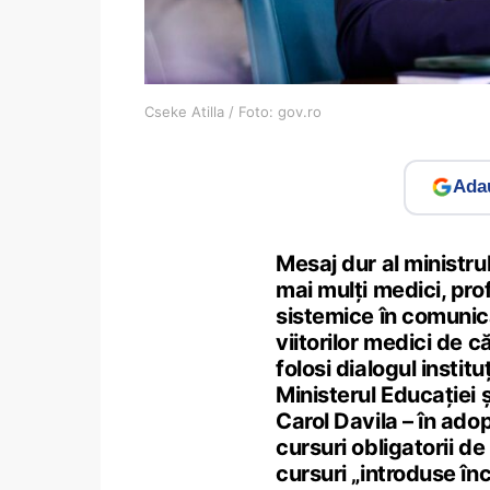
Cseke Atilla / Foto: gov.ro
Adau
Mesaj dur al ministrul
mai mulți medici, pro
sistemice în comunic
viitorilor medici de c
folosi dialogul institu
Ministerul Educației
Carol Davila – în ad
cursuri obligatorii de
cursuri „introduse înc