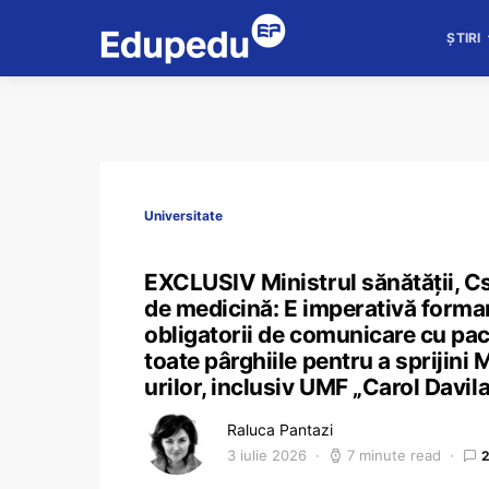
ȘTIRI
Universitate
EXCLUSIV Ministrul sănătății, Cse
de medicină: E imperativă formar
obligatorii de comunicare cu pacie
toate pârghiile pentru a sprijin
urilor, inclusiv UMF „Carol Davil
Raluca Pantazi
3 iulie 2026
7 minute read