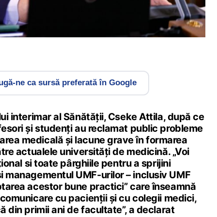
gă-ne ca sursă preferată în Google
ui interimar al Sănătății, Cseke Attila, după ce
fesori și studenți au reclamat public probleme
area medicală și lacune grave în formarea
ătre actualele universități de medicină. „Voi
țional si toate pârghiile pentru a sprijini
 și managementul UMF-urilor – inclusiv UMF
optarea acestor bune practici” care înseamnă
 comunicare cu pacienții și cu colegii medici,
ă din primii ani de facultate”, a declarat