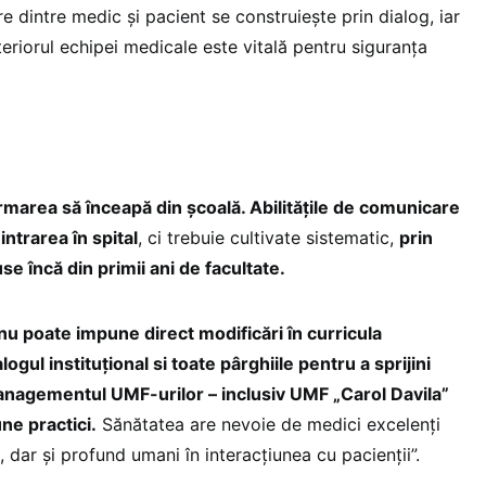
e dintre medic și pacient se construiește prin dialog, iar
nteriorul echipei medicale este vitală pentru siguranța
rmarea să înceapă din școală. Abilitățile de comunicare
ntrarea în spital
, ci trebuie cultivate sistematic,
prin
use încă din primii ani de facultate.
 nu poate impune direct modificări în curricula
alogul instituțional si toate pârghiile pentru a sprijini
managementul UMF-urilor – inclusiv UMF „Carol Davila”
ne practici.
Sănătatea are nevoie de medici excelenți
, dar și profund umani în interacțiunea cu pacienții”.