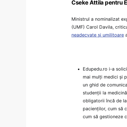
Cseke Attila pentru 
Ministrul a nominalizat ex
(UMF) Carol Davila, critic
neadecvate și umilitoare
a
Edupedu.ro i-a solici
mai mulți medici și p
un ghid de comunicar
studenții la medicină
obligatorii încă de 
pacienților, cum să c
cum să gestioneze co