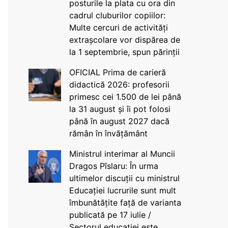
posturile la plata cu ora din
cadrul cluburilor copiilor:
Multe cercuri de activități
extrașcolare vor dispărea de
la 1 septembrie, spun părinții
OFICIAL Prima de carieră
didactică 2026: profesorii
primesc cei 1.500 de lei până
la 31 august și îi pot folosi
până în august 2027 dacă
rămân în învățământ
Ministrul interimar al Muncii
Dragos Pîslaru: În urma
ultimelor discuții cu ministrul
Educației lucrurile sunt mult
îmbunătățite față de varianta
publicată pe 17 iulie /
Sectorul educației este