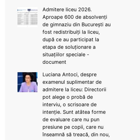
Admitere liceu 2026.
Aproape 600 de absolvenți
de gimnaziu din București au
fost redistribuiți la liceu,
după ce au participat la
etapa de soluționare a
situațiilor speciale -
document
Luciana Antoci, despre
examenul suplimentar de
admitere la liceu: Directorii
pot alege o probă de
interviu, o scrisoare de
intenție. Sunt atâtea forme
de evaluare care nu pun
presiune pe copii, care nu
înseamnă să treacă, din nou,