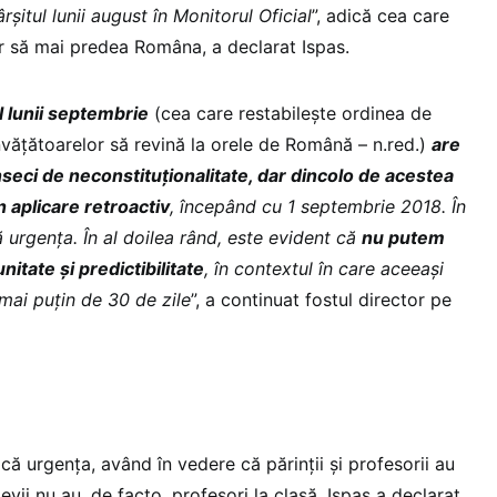
șitul lunii august în Monitorul Oficial
”, adică cea care
or să mai predea Româna, a declarat Ispas.
l lunii septembrie
(cea care restabilește ordinea de
învățătoarelor să revină la orele de Română – n.red.)
are
inseci de neconstituționalitate, dar dincolo de acestea
n aplicare retroactiv
, începând cu 1 septembrie 2018. În
ă urgența. În al doilea rând, este evident că
nu putem
nitate și predictibilitate
, în contextul în care aceeași
mai puțin de 30 de zile
”, a continuat fostul director pe
ică urgența, având în vedere că părinții și profesorii au
levii nu au, de facto, profesori la clasă, Ispas a declarat