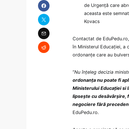
de Urgență care abro
aceasta este semnată
Kovacs
Contactat de EduPedu.ro, 
în Ministerul Educației, 
ordonanțe care au bulvers
“
Nu înțeleg decizia minist
ordonanța nu poate fi apl
Ministerului Educației si 
lipsește cu desăvârșire, 
negociere fără precedent
EduPedu.ro.