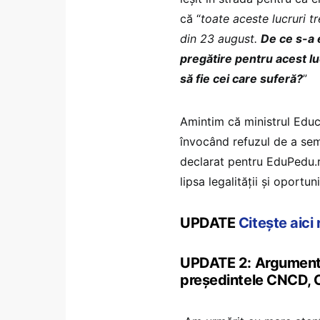
că “
toate aceste lucruri 
din 23 august.
De ce s-a 
pregătire pentru acest luc
să fie cei care suferă?
”
Amintim că ministrul Educ
învocând refuzul de a sem
declarat pentru EduPedu.r
lipsa legalității și oportun
UPDATE
Citește aici
UPDATE 2: Argumentele
președintele CNCD, 