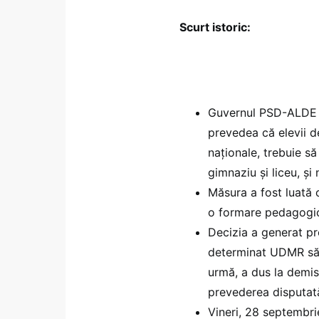
Scurt istoric:
Guvernul PSD-ALDE 
prevedea că elevii de
naționale, trebuie s
gimnaziu și liceu, și
Măsura a fost luată c
o formare pedagogică
Decizia a generat pro
determinat UDMR să 
urmă, a dus la demis
prevederea disputat
Vineri, 28 septembri