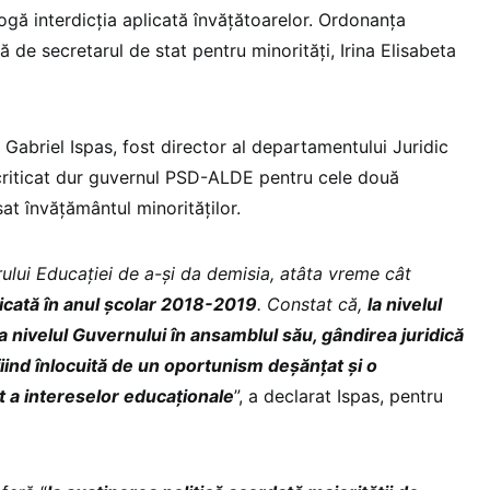
gă interdicția aplicată învățătoarelor. Ordonanța
 de secretarul de stat pentru minorități, Irina Elisabeta
Gabriel Ispas, fost director al departamentului Juridic
a criticat dur guvernul PSD-ALDE pentru cele două
at învățământul minorităților.
rului Educației de a-și da demisia, atâta vreme cât
icată în anul școlar 2018-2019
. Constat că,
la nivelul
la nivelul Guvernului în ansamblul său, gândirea juridică
fiind înlocuită de un oportunism deșănțat și o
 a intereselor educaționale
”, a declarat Ispas, pentru