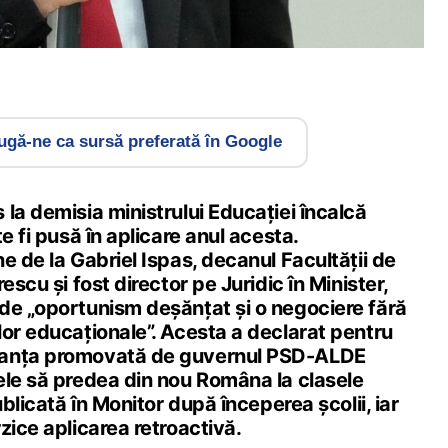
gă-ne ca sursă preferată în Google
la demisia ministrului Educației încalcă
e fi pusă în aplicare anul acesta.
e de la Gabriel Ispas, decanul Facultății de
escu și fost director pe Juridic în Minister,
de „oportunism deșănțat și o negociere fără
lor educaționale”. Acesta a declarat pentru
nanța promovată de guvernul PSD-ALDE
ele să predea din nou Româna la clasele
ublicată în Monitor după începerea școlii, iar
zice aplicarea retroactivă.