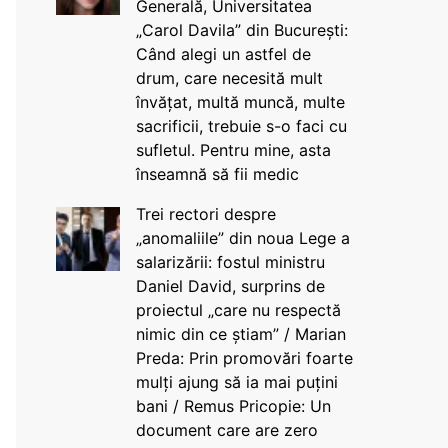
Generală, Universitatea
„Carol Davila” din București:
Când alegi un astfel de
drum, care necesită mult
învățat, multă muncă, multe
sacrificii, trebuie s-o faci cu
sufletul. Pentru mine, asta
înseamnă să fii medic
Trei rectori despre
„anomaliile” din noua Lege a
salarizării: fostul ministru
Daniel David, surprins de
proiectul „care nu respectă
nimic din ce știam” / Marian
Preda: Prin promovări foarte
mulți ajung să ia mai puțini
bani / Remus Pricopie: Un
document care are zero