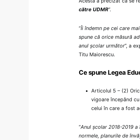
Acesta a precizat că se re
către UDMR
”.
“
Îi îndemn pe cei care mai
spune că orice măsură ad
anul școlar următor
”, a e
Titu Maiorescu.
Ce spune Legea Educa
Articolul 5 – (2) Ori
vigoare începând cu 
celui în care a fost 
“
Anul școlar 2018-2019 a 
normele, planurile de înv