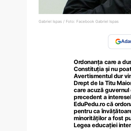
Gabriel Ispas / Foto: Facebook Gabriel Ispas
Adau
Ordonanța care a dus 
Constituția și nu poat
Avertismentul dur vin
Drept de la Titu Maior
care acuză guvernul 
precedent a interese
EduPedu.ro că ordo
pentru ca învățătoar
minorităților a fost p
Legea educației inter