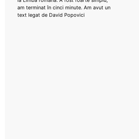
la Limba română: A fost foarte simplu,
am terminat în cinci minute. Am avut un
text legat de David Popovici