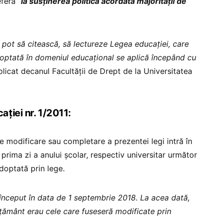
feră “
la susținerea politică acordată majorității de
 pot să citească, să lectureze Legea educației, care
optată în domeniul educațional se aplică începând cu
xplicat decanul Facultății de Drept de la Universitatea
ției nr. 1/2011:
ce modificare sau completare a prezentei legi intră în
prima zi a anului școlar, respectiv universitar următor
adoptată prin lege.
început în data de 1 septembrie 2018. La acea dată,
ățământ erau cele care fuseseră modificate prin