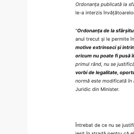
Ordonanța publicată la sfâr
le-a interzis învățătoarel
“
Ordonanța de la sfârșitu
anul trecut și le permite 
motive extrinseci și intr
oricum nu poate fi pusă î
primul rând, nu se justific
vorbi de legalitate, oportu
normă este modificată în 
Juridic din Minister.
Întrebat de ce nu se justif
ieșit în stradă pentru că e