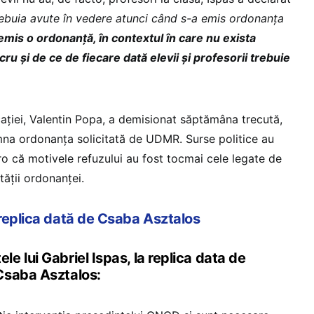
trebuia avute în vedere atunci când s-a emis ordonanța
emis o ordonanță, în contextul în care nu exista
ru și de ce de fiecare dată elevii și profesorii trebuie
ației, Valentin Popa, a demisionat săptămâna trecută,
na ordonanța solicitată de UDMR. Surse politice au
o că motivele refuzului au fost tocmai cele legate de
ității ordonanței.
 replica dată de Csaba Asztalos
 lui Gabriel Ispas, la replica data de
Csaba Asztalos: