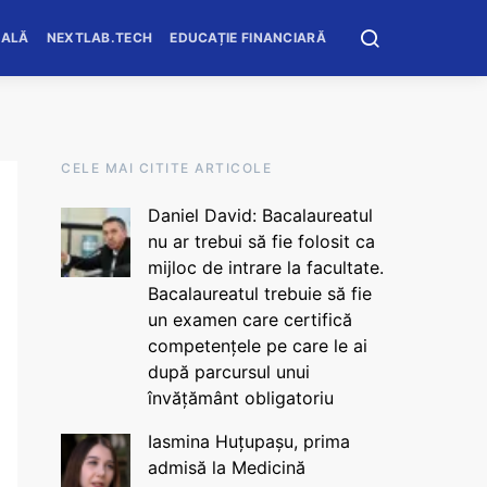
OALĂ
NEXTLAB.TECH
EDUCAȚIE FINANCIARĂ
CELE MAI CITITE ARTICOLE
Daniel David: Bacalaureatul
nu ar trebui să fie folosit ca
mijloc de intrare la facultate.
Bacalaureatul trebuie să fie
un examen care certifică
competențele pe care le ai
după parcursul unui
învățământ obligatoriu
Iasmina Huțupașu, prima
admisă la Medicină