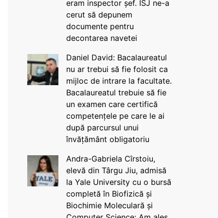
eram inspector șef. ISJ ne-a
cerut să depunem
documente pentru
decontarea navetei
Daniel David: Bacalaureatul
nu ar trebui să fie folosit ca
mijloc de intrare la facultate.
Bacalaureatul trebuie să fie
un examen care certifică
competențele pe care le ai
după parcursul unui
învățământ obligatoriu
Andra-Gabriela Cîrstoiu,
elevă din Târgu Jiu, admisă
la Yale University cu o bursă
completă în Biofizică și
Biochimie Moleculară și
Computer Science: Am ales