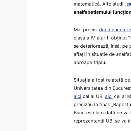
matematică. Alte studii,
p
analfabetismului funcțion
Mai precis,
după cum a re
clasa a IV-a ar fi obținut
se deteriorează, însă, pe p
aflați în situație de analf
aproape triplu.
Situația a fost relatată p
Universitatea din Bucureș
aici
cel al UB,
aici
cel al M
precizau la final: „Raportul
București la o dată ce va 
reprezentanții UB, se va 