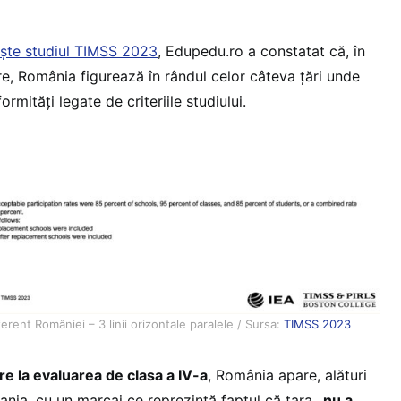
ște studiul TIMSS 2023
, Edupedu.ro a constatat că, în
re, România figurează în rândul celor câteva țări unde
rmități legate de criteriile studiului.
rent României – 3 linii orizontale paralele / Sursa:
TIMSS 2023
are la evaluarea de clasa a IV-a
, România apare, alături
bania, cu un marcaj ce reprezintă faptul că țara
„nu a