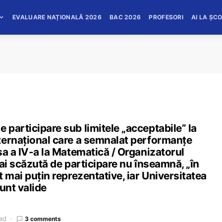
EVALUARE NAȚIONALĂ 2026
BAC 2026
PROFESORI
AI LA ȘC
participare sub limitele „acceptabile” la
ternațional care a semnalat performanțe
sa a IV-a la Matematică / Organizatorul
ai scăzută de participare nu înseamnă, „în
 mai puțin reprezentative, iar Universitatea
unt valide
ad
3 comments