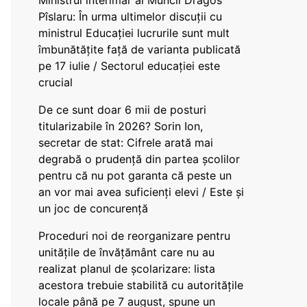
Ministrul interimar al Muncii Dragos
Pîslaru: În urma ultimelor discuții cu
ministrul Educației lucrurile sunt mult
îmbunătățite față de varianta publicată
pe 17 iulie / Sectorul educației este
crucial
De ce sunt doar 6 mii de posturi
titularizabile în 2026? Sorin Ion,
secretar de stat: Cifrele arată mai
degrabă o prudență din partea școlilor
pentru că nu pot garanta că peste un
an vor mai avea suficienți elevi / Este și
un joc de concurență
Proceduri noi de reorganizare pentru
unitățile de învățământ care nu au
realizat planul de școlarizare: lista
acestora trebuie stabilită cu autoritățile
locale până pe 7 august, spune un