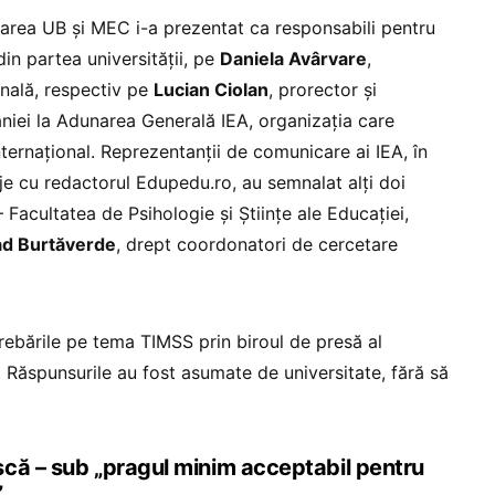
area UB și MEC i-a prezentat ca responsabili pentru
in partea universității, pe
Daniela Avârvare
,
nală, respectiv pe
Lucian Ciolan
, prorector și
iei la Adunarea Generală IEA, organizația care
nternațional. Reprezentanții de comunicare ai IEA, în
e cu redactorul Edupedu.ro, au semnalat alți doi
 Facultatea de Psihologie și Științe ale Educației,
ad Burtăverde
, drept coordonatori de cercetare
rebările pe tema TIMSS prin biroul de presă al
i. Răspunsurile au fost asumate de universitate, fără să
că – sub „pragul minim acceptabil pentru
”