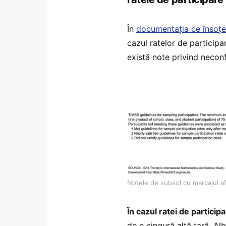
În
documentația ce însoțe
cazul ratelor de participa
există note privind neconfo
Notele de subsol cu marcajul afe
În cazul ratei de particip
de o singură altă țară, Al