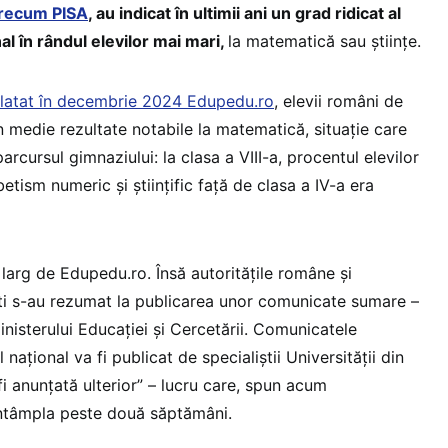
recum PISA
, au indicat în ultimii ani un grad ridicat al
al în rândul elevilor mai mari,
la matematică sau științe.
latat în decembrie 2024 Edupedu.ro
, elevii români de
 în medie rezultate notabile la matematică, situație care
arcursul gimnaziului: la clasa a VIII-a, procentul elevilor
abetism numeric și științific față de clasa a IV-a era
e larg de Edupedu.ro. Însă autoritățile române și
ti s-au rezumat la publicarea unor comunicate sumare –
inisterului Educației și Cercetării. Comunicatele
 național va fi publicat de specialiștii Universității din
fi anunțată ulterior” – lucru care, spun acum
întâmpla peste două săptămâni.