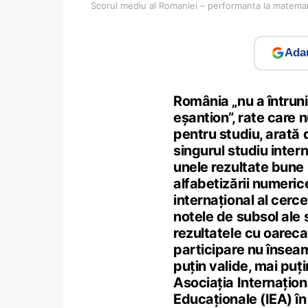
Scorul mediu al Romaniei – performanta la matemar
Adau
România „nu a întrunit
eșantion”, rate care 
pentru studiu, arată
singurul studiu interna
unele rezultate bune 
alfabetizării numeri
internațional al cerce
notele de subsol ale 
rezultatele cu oarec
participare nu însea
puțin valide, mai puți
Asociația Internațio
Educaționale (IEA) în