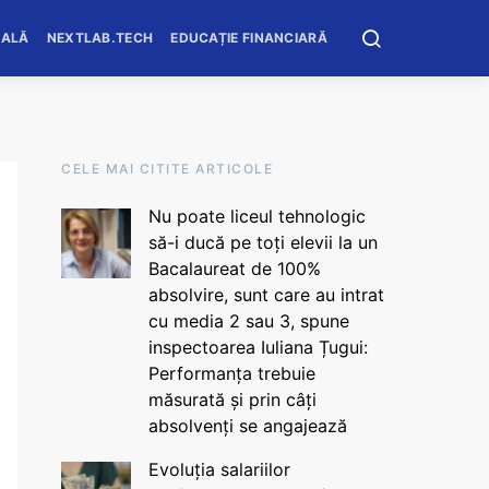
OALĂ
NEXTLAB.TECH
EDUCAȚIE FINANCIARĂ
CELE MAI CITITE ARTICOLE
Nu poate liceul tehnologic
să-i ducă pe toți elevii la un
Bacalaureat de 100%
absolvire, sunt care au intrat
cu media 2 sau 3, spune
inspectoarea Iuliana Țugui:
Performanța trebuie
măsurată și prin câți
absolvenți se angajează
Evoluția salariilor