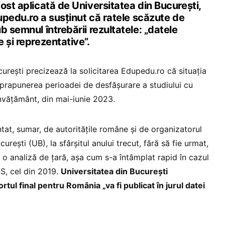
ost aplicată de Universitatea din București,
dupedu.ro a susținut că ratele scăzute de
b semnul întrebării rezultatele: „datele
 și reprezentative”.
curești precizează la solicitarea Edupedu.ro că situația
prapunerea perioadei de desfășurare a studiului cu
nvățământ, din mai-iunie 2023.
at, sumar, de autoritățile române și de organizatorul
curești (UB), la sfârșitul anului trecut, fără să fie urmat,
o analiză de țară, așa cum s-a întâmplat rapid în cazul
S, cel din 2019.
Universitatea din București
tul final pentru România „va fi publicat în jurul datei