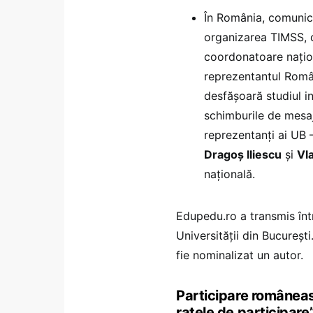
În România, comunic
organizarea TIMSS, d
coordonatoare națio
reprezentantul Român
desfășoară studiul i
schimburile de mesaj
reprezentanți ai UB –
Dragoș Iliescu
și
Vl
națională.
Edupedu.ro a transmis înt
Universității din Bucureșt
fie nominalizat un autor.
Participare româneas
ratele de participare