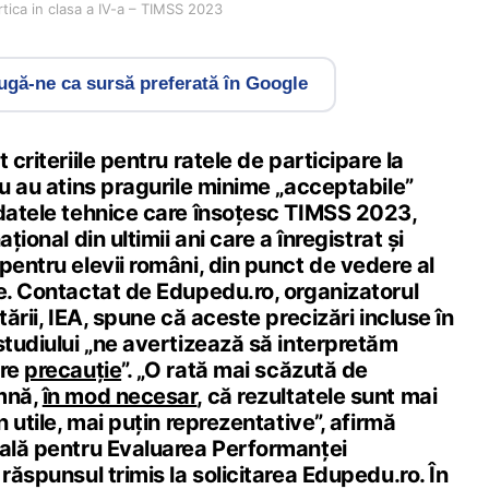
tica in clasa a IV-a – TIMSS 2023
gă-ne ca sursă preferată în Google
 criteriile pentru ratele de participare la
nu au atins pragurile minime „acceptabile”
 datele tehnice care însoțesc TIMSS 2023,
țional din ultimii ani care a înregistrat și
pentru elevii români, din punct de vedere al
ce. Contactat de Edupedu.ro, organizatorul
tării, IEA, spune că aceste precizări incluse în
studiului „ne avertizează să interpretăm
are
precauție
”. „O rată mai scăzută de
mnă,
în mod necesar
, că rezultatele sunt mai
n utile, mai puțin reprezentative”, afirmă
nală pentru Evaluarea Performanței
 răspunsul trimis la solicitarea Edupedu.ro. În