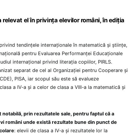
relevat el în privința elevilor români, în ediția
privind tendințele internaționale în matematică și științe,
ernațională pentru Evaluarea Performanței Educaționale
udiul internațional privind literația copiilor, PIRLS.
nizat separat de cel al Organizației pentru Cooperare și
DE), PISA, iar scopul său este să evalueze
lasa a IV-a și a celor de clasa a VIII-a la matematică și
 notabilă, prin rezultatele sale, pentru faptul că a
evi români unde există rezultate bune din punct de
colare
: elevii de clasa a IV-a și rezultatele lor la