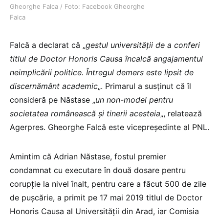
Gheorghe Falca / Foto: Facebook Gheorghe
Falca
Falcă a declarat că „
gestul universității de a conferi
titlul de Doctor Honoris Causa încalcă angajamentul
neimplicării politice. Întregul demers este lipsit de
discernământ academic
„. Primarul a susținut că îl
consideră pe Năstase „
un non-model pentru
societatea românească şi tinerii acesteia
„, relatează
Agerpres. Gheorghe Falcă este vicepreședinte al PNL.
Amintim că Adrian Năstase, fostul premier
condamnat cu executare în două dosare pentru
corupţie la nivel înalt, pentru care a făcut 500 de zile
de pușcărie, a primit pe 17 mai 2019 titlul de Doctor
Honoris Causa al Universității din Arad, iar Comisia