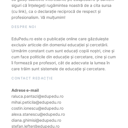
siguri că înțelegeți rugămintea noastră de a cita sursa
(cu link), ca o declarație reciprocă de respect și
profesionalism. Vă mulțumim!
DESPRE NOI
EduPedu.ro este o publicație online care găzduiește
exclusiv articole din domeniul educației și cercetării.
Urmărim constant cum sunt educați copiii noștri, cine și
cum face politicile din educație și cercetare, cine și cum
îi formează pe profesori, cât de adecvate la lumea în
care trăim sunt sistemele de educație și cercetare.
CONTACT REDACȚIE
Adrese e-mail
raluca.pantazi@edupedu.ro
mihai.peticila@edupedu.ro
costin.ionescu@edupedu.ro
alexa.stanescu@edupedu.ro
diana.ghimisi@edupedu.ro
stefan.lefter@edupedu.ro