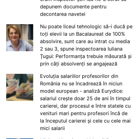
depunem documente pentru
decontarea navetei
Nu poate liceul tehnologic să-i ducă pe
toți elevii la un Bacalaureat de 100%
absolvire, sunt care au intrat cu media
2 sau 3, spune inspectoarea Iuliana
Țugui: Performanța trebuie măsurată și
prin câți absolvenți se angajează
Evoluția salariilor profesorilor din
România nu se încadrează în niciun
model european - analiză Eurydice:
salariul crește doar 25 de ani în timpul
carierei, dar procesul e între statele cu
venituri mari pentru profesori încă de
la începutul carierei și cele cu cele mai
mici salarii