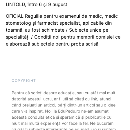
UNTOLD, între 6 și 9 august
OFICIAL Regulile pentru examenul de medic, medic
stomatolog și farmacist specialist, aplicabile din
toamnă, au fost schimbate / Subiecte unice pe
specialități / Condiții noi pentru membrii comisiei ce
elaborează subiectele pentru proba scrisă
COPYRIGHT
Pentru că scrieți despre educație, sau cu atât mai mult
datorită acestui lucru, ar fi util să citați cu link, atunci
când preluați un articol, părți dintr-un articol sau o idee
care v-a inspirat. Noi, la EduPedu.ro ne-am asumat
această conduită etică și sperăm că și publicațiile cu
mult mai multă experiență vor face la fel. Ne bucurăm
că găsiți subiecte interesante pe Edupedu.ro și suntem