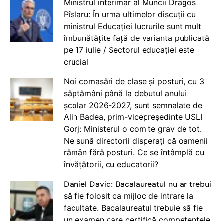
Ministrul interimar al Muncii Dragos
Pîslaru: În urma ultimelor discuții cu
ministrul Educației lucrurile sunt mult
îmbunătățite față de varianta publicată
pe 17 iulie / Sectorul educației este
crucial
Noi comasări de clase și posturi, cu 3
săptămâni până la debutul anului
școlar 2026-2027, sunt semnalate de
Alin Badea, prim-vicepreședinte USLI
Gorj: Ministerul o comite grav de tot.
Ne sună directorii disperați că oamenii
rămân fără posturi. Ce se întâmplă cu
învățătorii, cu educatorii?
Daniel David: Bacalaureatul nu ar trebui
să fie folosit ca mijloc de intrare la
facultate. Bacalaureatul trebuie să fie
un examen care certifică competențele