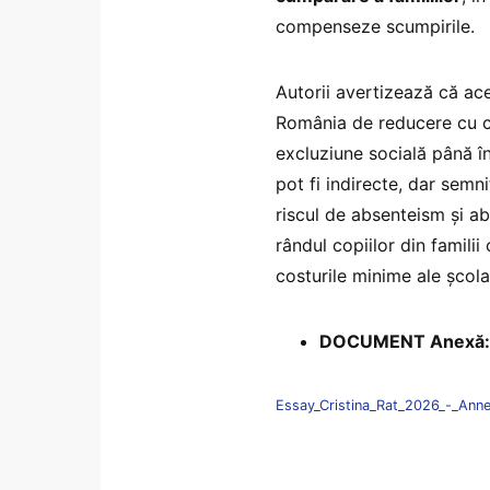
compenseze scumpirile.
Autorii avertizează că ac
România de reducere cu cel
excluziune socială până în
pot fi indirecte, dar semn
riscul de absenteism și a
rândul copiilor din famili
costurile minime ale școlar
DOCUMENT Anexă:
Essay_Cristina_Rat_2026_-_Ann