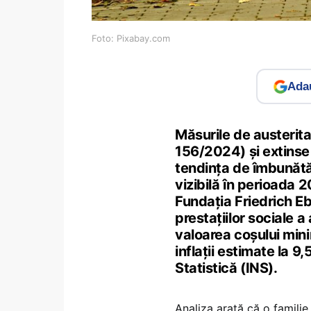
Foto: Pixabay.com
Adau
Măsurile de austerit
156/2024) și extinse
tendința de îmbunătăți
vizibilă în perioada
Fundația Friedrich Eb
prestațiilor sociale a
valoarea coșului mini
inflații estimate la 9
Statistică (INS).
Analiza arată că o familie 