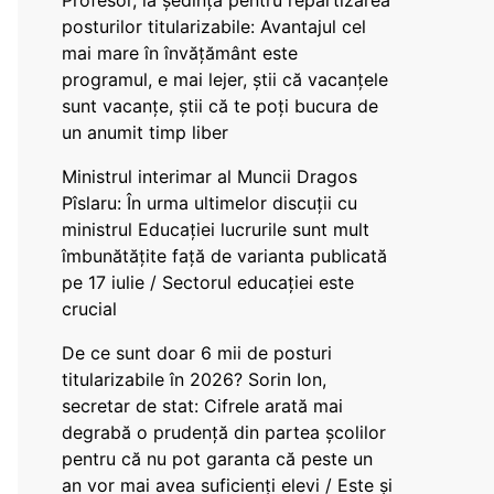
Profesor, la ședința pentru repartizarea
posturilor titularizabile: Avantajul cel
mai mare în învățământ este
programul, e mai lejer, știi că vacanțele
sunt vacanţe, știi că te poți bucura de
un anumit timp liber
Ministrul interimar al Muncii Dragos
Pîslaru: În urma ultimelor discuții cu
ministrul Educației lucrurile sunt mult
îmbunătățite față de varianta publicată
pe 17 iulie / Sectorul educației este
crucial
De ce sunt doar 6 mii de posturi
titularizabile în 2026? Sorin Ion,
secretar de stat: Cifrele arată mai
degrabă o prudență din partea școlilor
pentru că nu pot garanta că peste un
an vor mai avea suficienți elevi / Este și