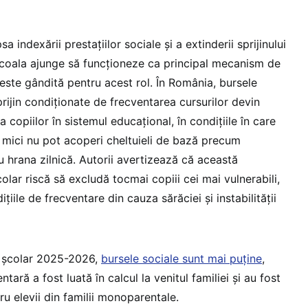
sa indexării prestațiilor sociale și a extinderii sprijinului
, școala ajunge să funcționeze ca principal mecanism de
 este gândită pentru acest rol. În România, bursele
prijin condiționate de frecventarea cursurilor devin
 copiilor în sistemul educațional, în condițiile în care
te mici nu pot acoperi cheltuieli de bază precum
au hrana zilnică. Autorii avertizează că această
olar riscă să excludă tocmai copiii cei mai vulnerabili,
iile de frecventare din cauza sărăciei și instabilității
l școlar 2025-2026,
bursele sociale sunt mai puține
,
tară a fost luată în calcul la venitul familiei și au fost
u elevii din familii monoparentale.