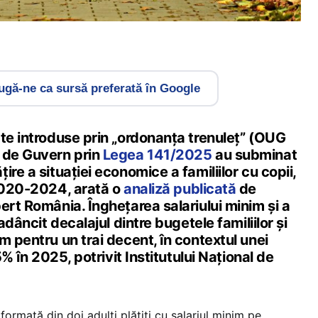
gă-ne ca sursă preferată în Google
ate introduse prin „ordonanța trenuleț” (OUG
 de Guvern prin
Legea 141/2025
au subminat
re a situației economice a familiilor cu copii,
 2020-2024, arată o
analiză publicată
de
ert România. Înghețarea salariului minim și a
 adâncit decalajul dintre bugetele familiilor și
m pentru un trai decent, în contextul unei
,5% în 2025, potrivit Institutului Național de
formată din doi adulți plătiți cu salariul minim pe