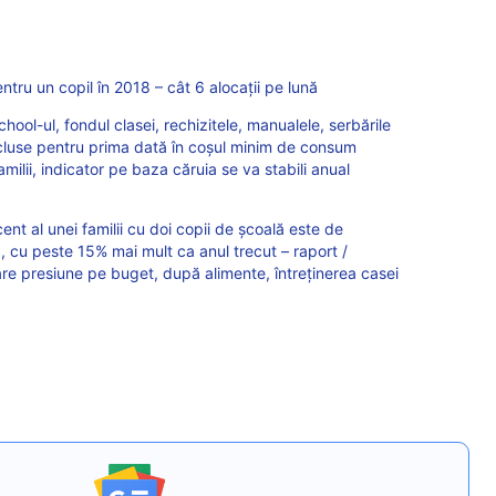
ru un copil în 2018 – cât 6 alocații pe lună
chool-ul, fondul clasei, rechizitele, manualele, serbările
 incluse pentru prima dată în coșul minim de consum
amilii, indicator pe baza căruia se va stabili anual
ent al unei familii cu doi copii de școală este de
, cu peste 15% mai mult ca anul trecut – raport /
re presiune pe buget, după alimente, întreținerea casei