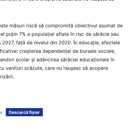
este măsuri riscă să compromită obiectivul asumat de
 puțin 7% a populației aflate în risc de sărăcie sau
 2027, față de nivelul din 2020. În educație, efectele
ificative: creșterea dependenței de bursele sociale,
bandon școlar și adâncirea sărăciei educaționale în
i cu venituri scăzute, care nu reușesc să acopere
izării.
Descarcă fișier
ex