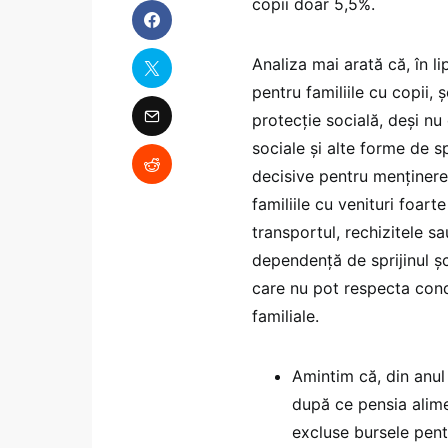
copii doar 5,5%.
Analiza mai arată că, în lip
pentru familiile cu copii
protecție socială, deși nu
sociale și alte forme de s
decisive pentru menținerea
familiile cu venituri foar
transportul, rechizitele s
dependență de sprijinul șc
care nu pot respecta condiț
familiale.
Amintim că, din anu
după ce pensia alimen
excluse bursele pentr