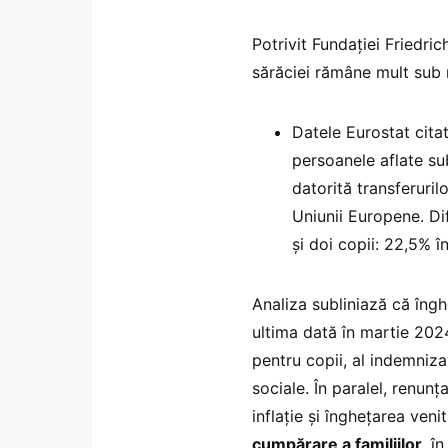
Potrivit Fundației Friedric
sărăciei rămâne mult sub
Datele Eurostat cita
persoanele aflate su
datorită transferuri
Uniunii Europene. Dif
și doi copii: 22,5% 
Analiza subliniază că îngh
ultima dată în martie 2024
pentru copii, al indemnizaț
sociale. În paralel, renunț
inflație și înghețarea ven
cumpărare a familiilor
, î