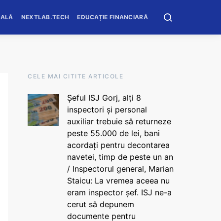
OALĂ
NEXTLAB.TECH
EDUCAȚIE FINANCIARĂ
CELE MAI CITITE ARTICOLE
Șeful ISJ Gorj, alți 8
inspectori și personal
auxiliar trebuie să returneze
peste 55.000 de lei, bani
acordați pentru decontarea
navetei, timp de peste un an
/ Inspectorul general, Marian
Staicu: La vremea aceea nu
eram inspector șef. ISJ ne-a
cerut să depunem
documente pentru