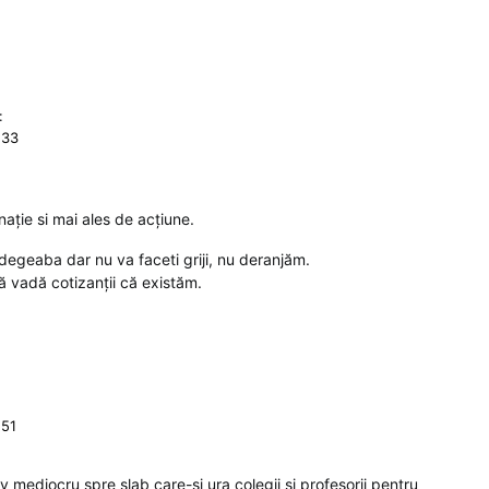
:
:33
ație si mai ales de acțiune.
egeaba dar nu va faceti griji, nu deranjăm.
ă vadă cotizanții că existăm.
:51
v mediocru spre slab care-si ura colegii si profesorii pentru