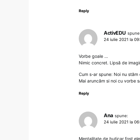
Reply
ActivEDU
spune
24 iulie 2021 la 09
Vorbe goale …
Nimic concret. Lipsă de imagin
Cum s-ar spune: Noi nu stăm d
Mai aruncăm si noi cu vorbe s
Reply
Ana
spune:
24 iulie 2021 la 06
Mentalitate de buticar fost ele