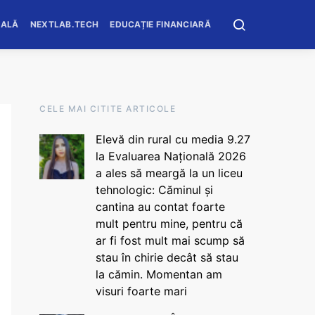
OALĂ
NEXTLAB.TECH
EDUCAȚIE FINANCIARĂ
CELE MAI CITITE ARTICOLE
Elevă din rural cu media 9.27
la Evaluarea Națională 2026
a ales să meargă la un liceu
tehnologic: Căminul și
cantina au contat foarte
mult pentru mine, pentru că
ar fi fost mult mai scump să
stau în chirie decât să stau
la cămin. Momentan am
visuri foarte mari