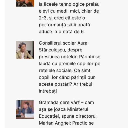
la liceele tehnologice preiau
elevi cu medii mici, chiar de
2-3, și cred că este o
performanță să îi poată
aduce la o notă de 6
Consilierul școlar Aura
Stănculescu, despre
presiunea notelor: Părinții se
laudă cu premiile copiilor pe
rețelele sociale. Ce simt
copiii lor când părinții pun
aceste postări? Ar trebui
întrebați
Grămada cere vârf – cam
așa se joacă Ministerul
Educației, spune directorul
Marian Anghel: Practic se