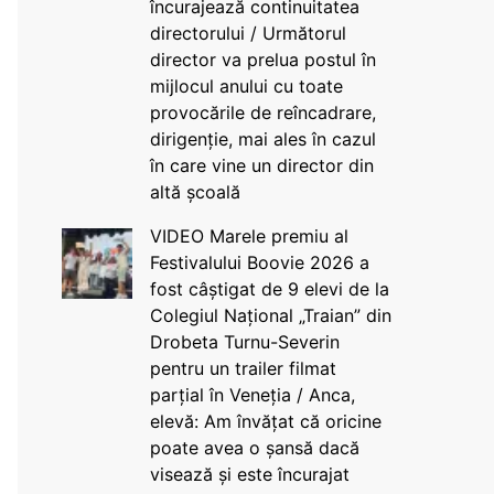
încurajează continuitatea
directorului / Următorul
director va prelua postul în
mijlocul anului cu toate
provocările de reîncadrare,
dirigenție, mai ales în cazul
în care vine un director din
altă școală
VIDEO Marele premiu al
Festivalului Boovie 2026 a
fost câștigat de 9 elevi de la
Colegiul Național „Traian” din
Drobeta Turnu-Severin
pentru un trailer filmat
parțial în Veneția / Anca,
elevă: Am învățat că oricine
poate avea o șansă dacă
visează și este încurajat