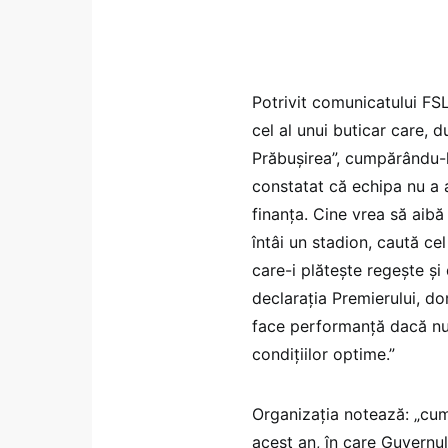
Potrivit comunicatului FSL
cel al unui buticar care, d
Prăbușirea”, cumpărându-l
constatat că echipa nu a a
finanța. Cine vrea să aibă
întâi un stadion, caută ce
care-i plătește regește și
declarația Premierului, d
face performanță dacă nu 
condițiilor optime.”
Organizația notează: „cum
acest an, în care Guvernu