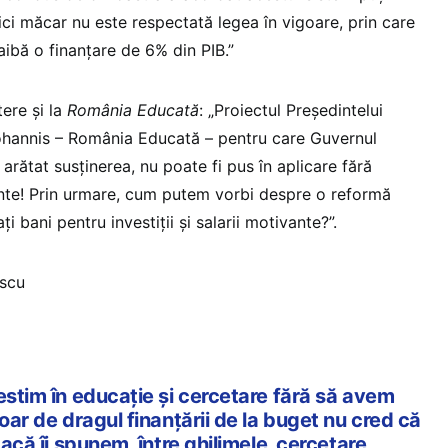
ici măcar nu este respectată legea în vigoare, prin care
aibă o finanțare de 6% din PIB.”
tere și la
România Educată
: „Proiectul Președintelui
ohannis – România Educată – pentru care Guvernul
 arătat susținerea, nu poate fi pus în aplicare fără
nte! Prin urmare, cum putem vorbi despre o reformă
i bani pentru investiții și salarii motivante?”.
escu
estim în educație și cercetare fără să avem
doar de dragul finanțării de la buget nu cred că
dacă îi spunem, între ghilimele, cercetare