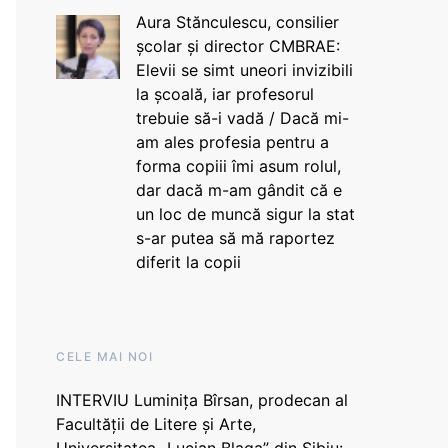
Aura Stănculescu, consilier
școlar și director CMBRAE:
Elevii se simt uneori invizibili
la școală, iar profesorul
trebuie să-i vadă / Dacă mi-
am ales profesia pentru a
forma copiii îmi asum rolul,
dar dacă m-am gândit că e
un loc de muncă sigur la stat
s-ar putea să mă raportez
diferit la copii
CELE MAI NOI
INTERVIU Luminița Bîrsan, prodecan al
Facultății de Litere și Arte,