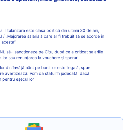
 Titularizare este clasa politică din ultimii 30 de ani,
I / „Majorarea salarială care ar fi trebuit să se acorde în
l acesta”
NL să-l sancționeze pe Cîțu, după ce a criticat salariile
a lor sau renunțarea la vouchere și sporuri
ilor din învățământ pe banii lor este ilegală, spun
are avertizează: Vom da statul în judecată, dacă
m pentru eșecul lor