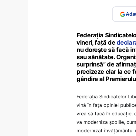
Adau
Federația Sindicatelo
vineri, față de
declara
nu dorește să facă inv
sau sănătate. Organi
surprinsă” de afirmaț
precizeze clar la ce f
gândire al Premierului
Federația Sindicatelor Libe
vină în fața opiniei public
vrea să facă în educație, 
va moderniza școlile, cum
modernizat învățământul