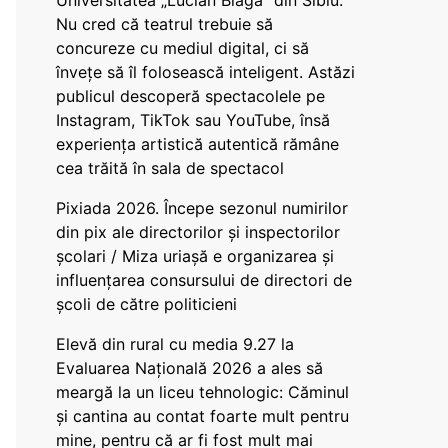
Universitatea „Lucian Blaga” din Sibiu:
Nu cred că teatrul trebuie să
concureze cu mediul digital, ci să
învețe să îl folosească inteligent. Astăzi
publicul descoperă spectacolele pe
Instagram, TikTok sau YouTube, însă
experiența artistică autentică rămâne
cea trăită în sala de spectacol
Pixiada 2026. Începe sezonul numirilor
din pix ale directorilor și inspectorilor
școlari / Miza uriașă e organizarea și
influențarea consursului de directori de
școli de către politicieni
Elevă din rural cu media 9.27 la
Evaluarea Națională 2026 a ales să
meargă la un liceu tehnologic: Căminul
și cantina au contat foarte mult pentru
mine, pentru că ar fi fost mult mai