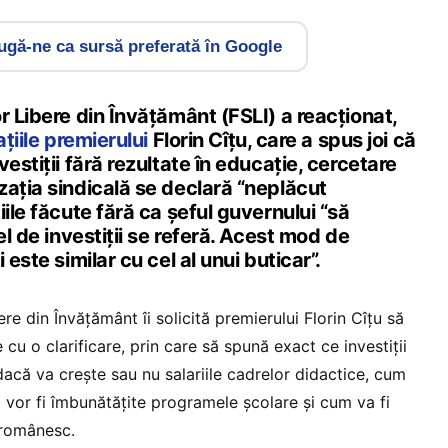
gă-ne ca sursă preferată în Google
r Libere din Învățământ (FSLI) a reacționat,
țiile premierului
Florin Cîțu, care a spus joi că
estiții fără rezultate în educație, cercetare
zația sindicală se declară “neplăcut
iile făcute fără ca șeful guvernului “să
el de investiții se referă. Acest mod de
 este similar cu cel al unui buticar”.
re din Învățământ îi solicită premierului Florin Cîțu să
e cu o clarificare, prin care să spună exact ce investiții
dacă va crește sau nu salariile cadrelor didactice, cum
 vor fi îmbunătățite programele școlare și cum va fi
 românesc.