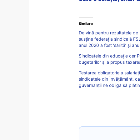
Similare
De vină pentru rezultatele de la
susține federația sindicală FSL
anul 2020 a fost ‘sărită’ și anu
Sindicatele din educație cer P
bugetarilor și a propus taxare
Testarea obligatorie a salariaț
sindicatele din Învățământ, c
guvernanții ne obligă să plăti