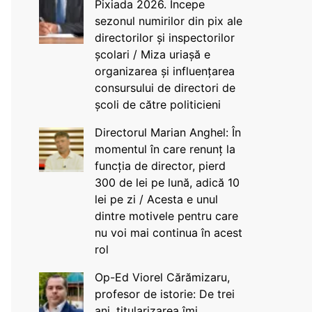
Pixiada 2026. Începe
sezonul numirilor din pix ale
directorilor și inspectorilor
școlari / Miza uriașă e
organizarea și influențarea
consursului de directori de
școli de către politicieni
Directorul Marian Anghel: În
momentul în care renunț la
funcția de director, pierd
300 de lei pe lună, adică 10
lei pe zi / Acesta e unul
dintre motivele pentru care
nu voi mai continua în acest
rol
Op-Ed Viorel Cărămizaru,
profesor de istorie: De trei
ani, titularizarea îmi