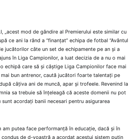
I, „acest mod de gândire al Premierului este similar cu
upă ce ani la rând a “finanțat” echipa de fotbal “Avântul
e jucătorilor câte un set de echipamente pe an și a
juns în Liga Campionilor, a luat decizia de a nu o mai
 o echipă care să și câștige Liga Campionilor face mai
l mai bun antrenor, caută jucători foarte talentați pe
 după câțiva ani de muncă, apar și trofeele. Revenind la
omnia sa trebuie să înțeleagă că aceste domenii nu pot
sunt acordați banii necesari pentru asigurarea
 am putea face performanță în educație, dacă și în
l condus de d-voastră a acordat acestui sistem puțin