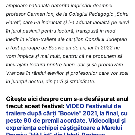
amploare naţională datorită implicării doamnei
profesor Carmen Ion, de la Colegiul Pedagogic „Spiru
Haret”, care i-a îndrumat şi i-a adunat laolaltă pe elevi
în jurul pasiunii pentru lectură, transpusă în mod
inedit în video-trailere ale cărţilor. Consiliul Judeţean
a fost aproape de Boovie an de an, iar în 2022 ne
vom implica şi mai mult, pentru că ne propunem să
încurajăm lectura printre tineri, dar şi să promovăm
Vrancea în rândul elevilor şi profesorilor care vor sosi
în judeţul nostru, din ţară şi străinătate.
Citește aici despre cum s-a desfășurat anul
trecut acest festival:
VIDEO Festivalul de
trailere după cărți “Boovie” 2021, la final, cu
peste 90 de premii acordate. Videoclipul și
experiența echipei câștigătoare a Marelui
Premiu: “Hit List” din Urlați, Prahova