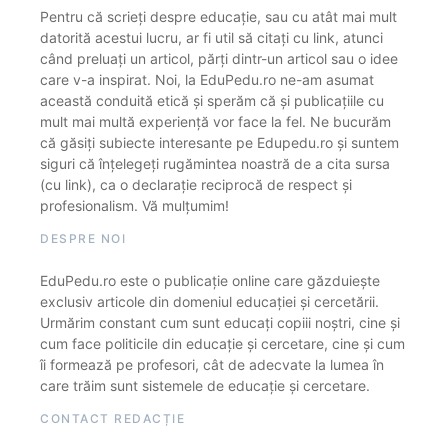
Pentru că scrieți despre educație, sau cu atât mai mult
datorită acestui lucru, ar fi util să citați cu link, atunci
când preluați un articol, părți dintr-un articol sau o idee
care v-a inspirat. Noi, la EduPedu.ro ne-am asumat
această conduită etică și sperăm că și publicațiile cu
mult mai multă experiență vor face la fel. Ne bucurăm
că găsiți subiecte interesante pe Edupedu.ro și suntem
siguri că înțelegeți rugămintea noastră de a cita sursa
(cu link), ca o declarație reciprocă de respect și
profesionalism. Vă mulțumim!
DESPRE NOI
EduPedu.ro este o publicație online care găzduiește
exclusiv articole din domeniul educației și cercetării.
Urmărim constant cum sunt educați copiii noștri, cine și
cum face politicile din educație și cercetare, cine și cum
îi formează pe profesori, cât de adecvate la lumea în
care trăim sunt sistemele de educație și cercetare.
CONTACT REDACȚIE