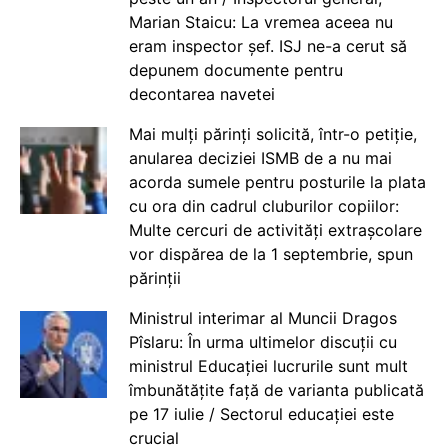
Marian Staicu: La vremea aceea nu
eram inspector șef. ISJ ne-a cerut să
depunem documente pentru
decontarea navetei
Mai mulți părinți solicită, într-o petiție,
anularea deciziei ISMB de a nu mai
acorda sumele pentru posturile la plata
cu ora din cadrul cluburilor copiilor:
Multe cercuri de activități extrașcolare
vor dispărea de la 1 septembrie, spun
părinții
Ministrul interimar al Muncii Dragos
Pîslaru: În urma ultimelor discuții cu
ministrul Educației lucrurile sunt mult
îmbunătățite față de varianta publicată
pe 17 iulie / Sectorul educației este
crucial