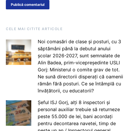
CELE MAI CITITE ARTICOLE
Noi comasări de clase și posturi, cu 3
săptămâni până la debutul anului
școlar 2026-2027, sunt semnalate de
Alin Badea, prim-vicepreședinte USLI
Gorj: Ministerul o comite grav de tot.
Ne sună directorii disperați că oamenii
rămân fără posturi. Ce se întâmplă cu
învățătorii, cu educatorii?
Șeful ISJ Gorj, alți 8 inspectori și
personal auxiliar trebuie să returneze
peste 55.000 de lei, bani acordați
pentru decontarea navetei, timp de
peste un an / Inspectorul general,