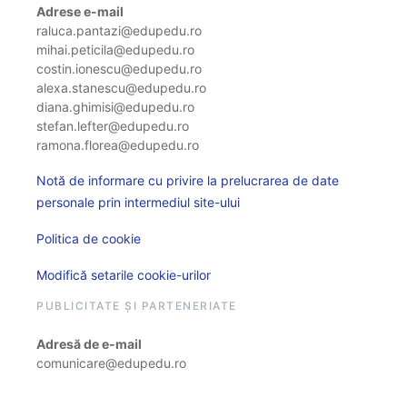
Adrese e-mail
raluca.pantazi@edupedu.ro
mihai.peticila@edupedu.ro
costin.ionescu@edupedu.ro
alexa.stanescu@edupedu.ro
diana.ghimisi@edupedu.ro
stefan.lefter@edupedu.ro
ramona.florea@edupedu.ro
Notă de informare cu privire la prelucrarea de date
personale prin intermediul site-ului
Politica de cookie
Modifică setarile cookie-urilor
PUBLICITATE ȘI PARTENERIATE
Adresă de e-mail
comunicare@edupedu.ro