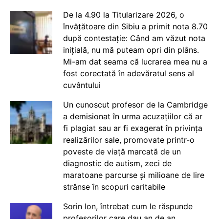
De la 4.90 la Titularizare 2026, o
învățătoare din Sibiu a primit nota 8.70
după contestație: Când am văzut nota
inițială, nu mă puteam opri din plâns.
Mi-am dat seama că lucrarea mea nu a
fost corectată în adevăratul sens al
cuvântului
Un cunoscut profesor de la Cambridge
a demisionat în urma acuzațiilor că ar
fi plagiat sau ar fi exagerat în privința
realizărilor sale, promovate printr-o
poveste de viață marcată de un
diagnostic de autism, zeci de
maratoane parcurse și milioane de lire
strânse în scopuri caritabile
Sorin Ion, întrebat cum le răspunde
profesorilor care dau an de an