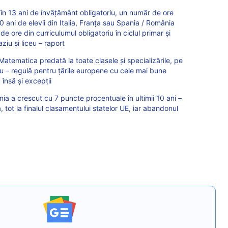
, în 13 ani de învățământ obligatoriu, un număr de ore
10 ani de elevii din Italia, Franța sau Spania / România
de ore din curriculumul obligatoriu în ciclul primar și
iu și liceu – raport
atematica predată la toate clasele și specializările, pe
ceu – regulă pentru țările europene cu cele mai bune
 însă și excepții
ânia a crescut cu 7 puncte procentuale în ultimii 10 ani –
tot la finalul clasamentului statelor UE, iar abandonul