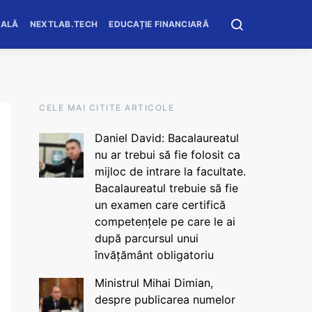
OALĂ
NEXTLAB.TECH
EDUCAȚIE FINANCIARĂ
CELE MAI CITITE ARTICOLE
Daniel David: Bacalaureatul
nu ar trebui să fie folosit ca
mijloc de intrare la facultate.
Bacalaureatul trebuie să fie
un examen care certifică
competențele pe care le ai
după parcursul unui
învățământ obligatoriu
Ministrul Mihai Dimian,
despre publicarea numelor