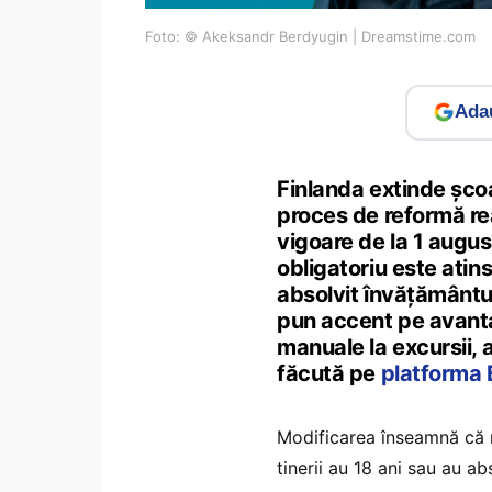
Foto: © Akeksandr Berdyugin | Dreamstime.com
Adau
Finlanda extinde școal
proces de reformă real
vigoare de la 1 augu
obligatoriu este atins
absolvit învățământul
pun accent pe avanta
manuale la excursii, 
făcută pe
platforma 
Modificarea înseamnă că n
tinerii au 18 ani sau au ab