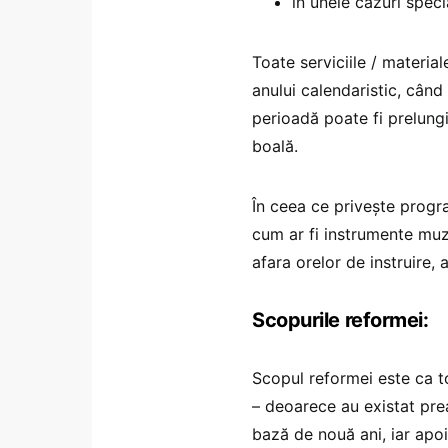
în unele cazuri speci
Toate serviciile / materia
anului calendaristic, când
perioadă poate fi prelungi
boală.
În ceea ce privește progr
cum ar fi instrumente muzic
afara orelor de instruire,
Scopurile reformei:
Scopul reformei este ca t
– deoarece au existat prea
bază de nouă ani, iar apoi 