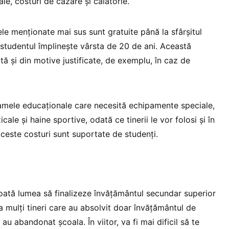
ale, costuri de cazare și călătorie.
lele menționate mai sus sunt gratuite până la sfârșitul
 studentul împlinește vârsta de 20 de ani. Această
tă și din motive justificate, de exemplu, în caz de
amele educaționale care necesită echipamente speciale,
ale și haine sportive, odată ce tinerii le vor folosi și în
 aceste costuri sunt suportate de studenți.
oată lumea să finalizeze învățământul secundar superior
 mulți tineri care au absolvit doar învățământul de
au abandonat școala. În viitor, va fi mai dificil să te