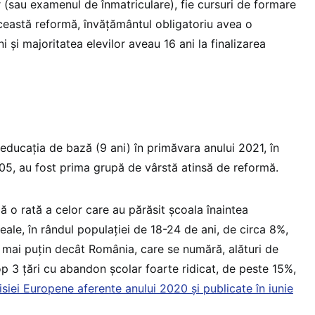
 (sau examenul de înmatriculare), fie cursuri de formare
această reformă, învățământul obligatoriu avea o
i și majoritatea elevilor aveau 16 ani la finalizarea
t educația de bază (9 ani) în primăvara anului 2021, în
2005, au fost prima grupă de vârstă atinsă de reformă.
ă o rată a celor care au părăsit școala înaintea
liceale, în rândul populației de 18-24 de ani, de circa 8%,
 mai puțin decât România, care se numără, alături de
op 3 țări cu abandon școlar foarte ridicat, de peste 15%,
siei Europene aferente anului 2020 și publicate în iunie