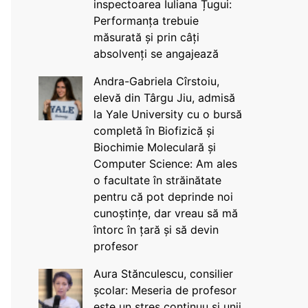
inspectoarea Iuliana Țugui:
Performanța trebuie
măsurată și prin câți
absolvenți se angajează
Andra-Gabriela Cîrstoiu,
elevă din Târgu Jiu, admisă
la Yale University cu o bursă
completă în Biofizică și
Biochimie Moleculară și
Computer Science: Am ales
o facultate în străinătate
pentru că pot deprinde noi
cunoștințe, dar vreau să mă
întorc în țară și să devin
profesor
Aura Stănculescu, consilier
școlar: Meseria de profesor
este un stres continuu și unii