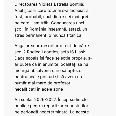
Directoarea Violeta Estrella Bontilă:
Anul școlar care tocmai s-a încheiat a
fost, probabil, unul dintre cei mai grei
pe care i-am trăit. Conducerea unei
școli în România înseamnă, astăzi, un
stres permanent, o muncă titanică
Angajarea profesorilor direct de către
școli? Rodica Leontieș, șefa ISJ Iași:
Dacă școala își face selecție proprie, s-
ar putea ca în anumite localități să nu
meargă absolvenți care să opteze
pentru acele posturi și să avem un
număr mai mare de profesori
necalificați în acele zone
An școlar 2026-2027. Încep ședințele
publice pentru repartizarea posturilor
pe perioadă nedeterminată. La aceste