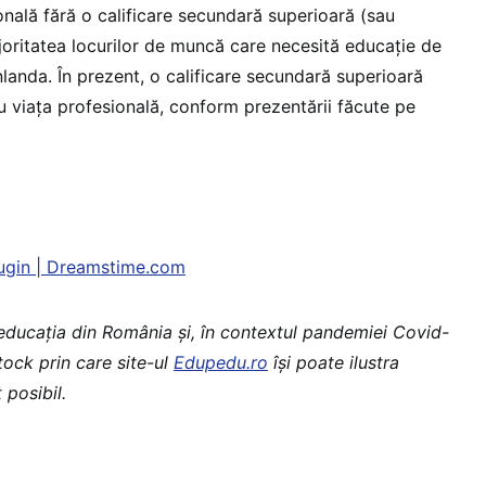
onală fără o calificare secundară superioară (sau
oritatea locurilor de muncă care necesită educație de
nlanda. În prezent, o calificare secundară superioară
u viața profesională, conform prezentării făcute pe
ugin | Dreamstime.com
 educaţia din România şi, în contextul pandemiei Covid-
stock prin care site-ul
Edupedu.ro
îşi poate ilustra
 posibil.