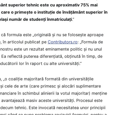
ământ superior tehnic este cu aproximativ 75% mai
care o primește o instituție de învățământ superior în
celași număr de studenți înmatriculați
.”
că formula este „originală și nu se folosește aproape
e, în articolul publicat pe
Contributors.ro
: „Formula de
l nostru este un rezultat eminamente politic și nu unul
 Ea reflectă puterea diferențiată, obținută în timp, de
ducătorii lor în raport cu alte universități.”
, „o coaliție majoritară formată din universitățile
și cele de arte (care primesc și alocări suplimentare
inanciare în schimbul alinierii la votul majoritar) menține
 avantajează masiv aceste universități. Procesul este
icidecum tehnic. Este invocată necesitatea unor principii
unci când se pune problema revizuirii formulei, pentru a