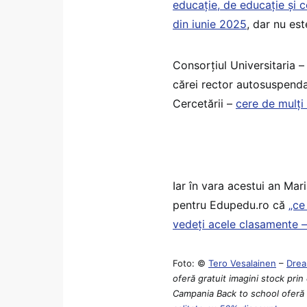
educație, de educație și c
din iunie 2025
, dar nu est
Consorțiul Universitaria –
cărei rector autosuspendat
Cercetării –
cere de mulți 
Iar în vara acestui an Mari
pentru Edupedu.ro că
„ce
vedeți acele clasamente –
Foto: ©
Tero Vesalainen
–
Drea
oferă gratuit imagini stock prin
Campania Back to school oferă p