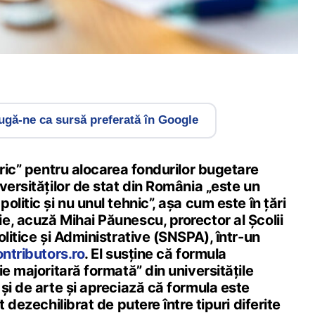
gă-ne ca sursă preferată în Google
oric” pentru alocarea fondurilor bugetare
versităților de stat din România „este un
litic și nu unul tehnic”, așa cum este în țări
e, acuză Mihai Păunescu, prorector al Școlii
olitice și Administrative (SNSPA), într-un
ntributors.ro
. El susține că formula
ie majoritară formată” din universitățile
și de arte și apreciază că formula este
t dezechilibrat de putere între tipuri diferite