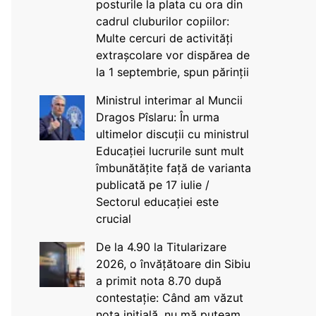
posturile la plata cu ora din
cadrul cluburilor copiilor:
Multe cercuri de activități
extrașcolare vor dispărea de
la 1 septembrie, spun părinții
Ministrul interimar al Muncii
Dragos Pîslaru: În urma
ultimelor discuții cu ministrul
Educației lucrurile sunt mult
îmbunătățite față de varianta
publicată pe 17 iulie /
Sectorul educației este
crucial
De la 4.90 la Titularizare
2026, o învățătoare din Sibiu
a primit nota 8.70 după
contestație: Când am văzut
nota inițială, nu mă puteam