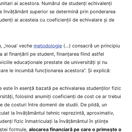
unitari ai acestora. Numărul de studenți echivalenți
i de învățământ superior se determină prin ponderarea
udenți ai acesteia cu coeficienții de echivalare și de
u, „’noua’ veche
metodologie
(…) consacră un principiu
a al finanțării pe student, finanțarea fiind astfel
viciile educaționale prestate de universități și nu
are le incumbă funcționarea acestora”. Și explică:
e este în esență bazată pe echivalarea studenților fizic
rsități, folosind anumiți coeficienți de cost ce ar trebui
le de costuri între domenii de studii. De pildă, un
culat la învățământul tehnic reprezintă, aproximativ,
denți fizic înmatriculați la învățământul în științe
stei formule,
alocarea financiară pe care o primește o