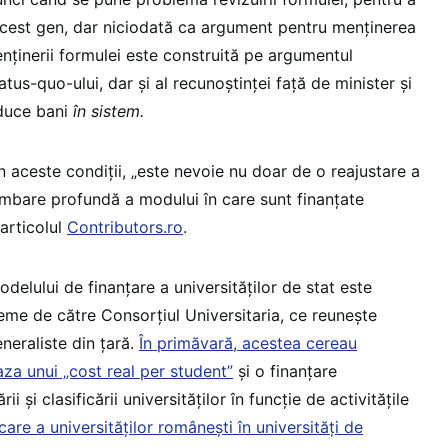
acest gen, dar niciodată ca argument pentru menținerea
nținerii formulei este construită pe argumentul
status-quo-ului, dar și al recunoștinței față de minister și
aduce bani
în sistem.
n aceste condiții, „este nevoie nu doar de o reajustare a
himbare profundă a modului în care sunt finanțate
 articolul
Contributors.ro
.
elului de finanțare a universităților de stat este
reme de către Consorțiul Universitaria, ce reunește
eneraliste din țară.
În primăvară, acestea cereau
za unui „cost real per student”
și o finanțare
ii și clasificării universităților în funcție de activitățile
care a universităților românești în universități de