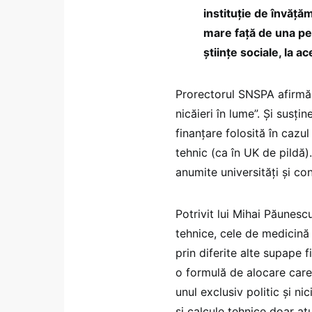
instituție de învăț
mare față de una pe 
științe sociale, la a
Prorectorul SNSPA afirmă 
nicăieri în lume”. Și susțin
finanțare folosită în cazu
tehnic (ca în UK de pildă).
anumite universități și con
Potrivit lui Mihai Păunescu
tehnice, cele de medicină 
prin diferite alte supape f
o formulă de alocare care
unul exclusiv politic și n
și calcule tehnice doar at