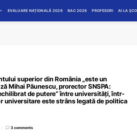
EVALUARE NAȚIONALĂ 2026
BAC 2026
PROFESORI
AI LA ȘC
ntului superior din România „este un
cuză Mihai Păunescu, prorector SNSPA:
ilibrat de putere” între universități, într-
r universitare este strâns legată de politica
3 comments