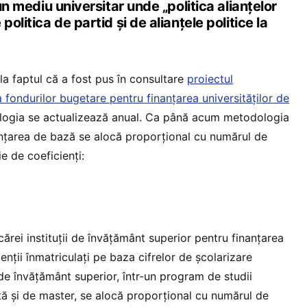
-un mediu universitar unde „politica alianțelor
politica de partid și de alianțele politice la
 la faptul că a fost pus în consultare
proiectul
fondurilor bugetare pentru finanțarea universităților de
logia se actualizează anual. Ca până acum metodologia
nanțarea de bază se alocă proporțional cu numărul de
ie de coeficienți:
cărei instituții de învățământ superior pentru finanțarea
nții înmatriculați pe baza cifrelor de școlarizare
 de învățământ superior, într-un program de studii
nță și de master, se alocă proporțional cu numărul de