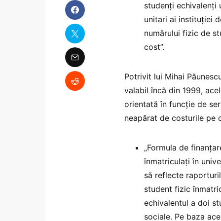
studenți echivalenți 
unitari ai instituție
numărului fizic de st
cost”.
Potrivit lui Mihai Păunesc
valabil încă din 1999, acel
orientată în funcție de ser
neapărat de costurile pe c
„Formula de finanțar
înmatriculați în unive
să reflecte raporturi
student fizic înmatri
echivalentul a doi stu
sociale. Pe baza ace