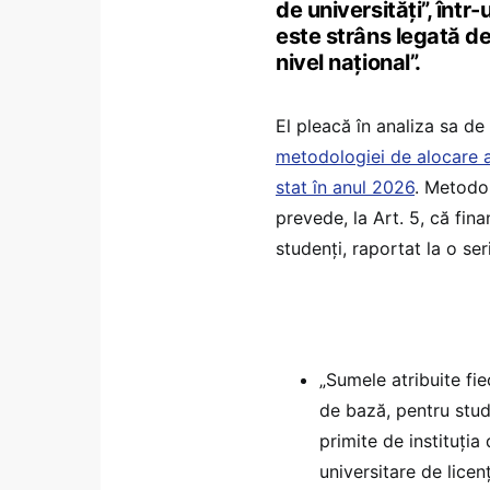
de universități”, într
este strâns legată de 
nivel național”.
El pleacă în analiza sa de
metodologiei de alocare a 
stat în anul 2026
. Metodo
prevede, la Art. 5, că fi
studenți, raportat la o ser
„Sumele atribuite fie
de bază, pentru stude
primite de instituția
universitare de lice