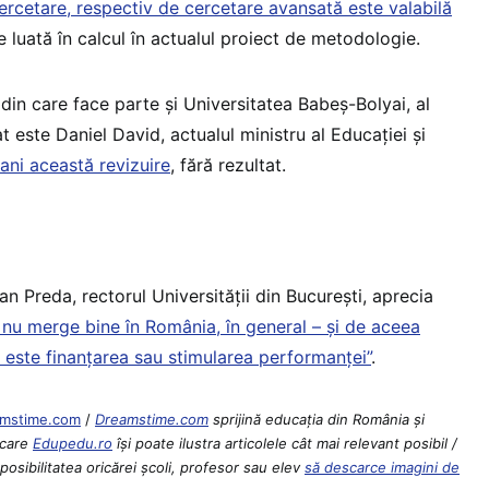
ercetare, respectiv de cercetare avansată este valabilă
e luată în calcul în actualul proiect de metodologie.
 din care face parte și Universitatea Babeș-Bolyai, al
 este Daniel David, actualul ministru al Educației și
ani această revizuire
, fără rezultat.
an Preda, rectorul Universității din București, aprecia
 nu merge bine în România, în general – și de aceea
 este finanțarea sau stimularea performanței”
.
mstime.com
/
Dreamstime.com
sprijină educaţia din România şi
 care
Edupedu.ro
îşi poate ilustra articolele cât mai relevant posibil /
osibilitatea oricărei școli, profesor sau elev
să descarce imagini de