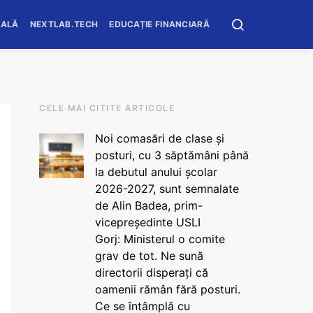
OALĂ
NEXTLAB.TECH
EDUCAȚIE FINANCIARĂ
CELE MAI CITITE ARTICOLE
Noi comasări de clase și
posturi, cu 3 săptămâni până
la debutul anului școlar
2026-2027, sunt semnalate
de Alin Badea, prim-
vicepreședinte USLI
Gorj: Ministerul o comite
grav de tot. Ne sună
directorii disperați că
oamenii rămân fără posturi.
Ce se întâmplă cu