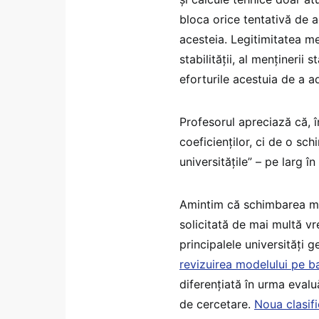
bloca orice tentativă de 
acesteia. Legitimitatea me
stabilității, al menținerii 
eforturile acestuia de a 
Profesorul apreciază că, î
coeficienților, ci de o sc
universitățile” – pe larg în
Amintim că schimbarea mod
solicitată de mai multă v
principalele universități g
revizuirea modelului pe ba
diferențiată în urma evaluăr
de cercetare.
Noua clasifi