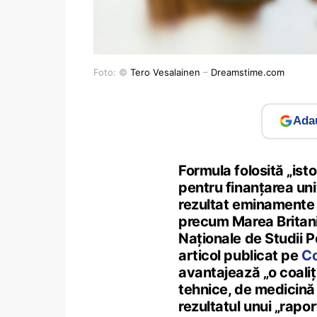
Foto: ©
Tero Vesalainen
–
Dreamstime.com
Adau
Formula folosită „ist
pentru finanțarea uni
rezultat eminamente po
precum Marea Britani
Naționale de Studii P
articol publicat pe
Co
avantajează „o coaliț
tehnice, de medicină 
rezultatul unui „rapor