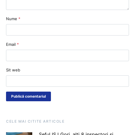
Nume
*
Email
*
Sit web
CELE MAI CITITE ARTICOLE
Șeful ISJ Gorj, alți 8 inspectori și