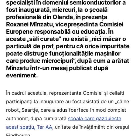
specialiști în domeniul semiconductorilor a
fost inaugurată, miercuri, la o școală
profesională din Olanda, în prezența
Roxanei Mînzatu, vicepreședinta Comisiei
Europene responsabilă cu educația. În
aceste „săli curate” nu există „nici măcar o
particulă de praf, pentru că orice impuritate
poate distruge funcționalitățile mașinilor
care produc microcipuri”, după cum a arătat
Mînzatu într-un mesaj publicat după
eveniment.
În cadrul acestuia, reprezentanta Comisiei și ceilalți
participanți la inaugurare au fost asistați de un „câine
robot, Saartje, care a adus foarfeca în mod complet
autonom”, după cum arată
școala care găzduiește
acest spațiu, Ter AA
, unitate de învățământ din orașul
Eindhoven.