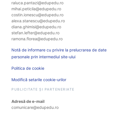
raluca.pantazi@edupedu.ro
mihai.peticila@edupedu.ro
costin.ionescu@edupedu.ro
alexa.stanescu@edupedu.ro
diana.ghimisi@edupedu.ro
stefan.lefter@edupedu.ro
ramona.florea@edupedu.ro
Notă de informare cu privire la prelucrarea de date
personale prin intermediul site-ului
Politica de cookie
Modifică setarile cookie-urilor
PUBLICITATE ȘI PARTENERIATE
Adresă de e-mail
comunicare@edupedu.ro