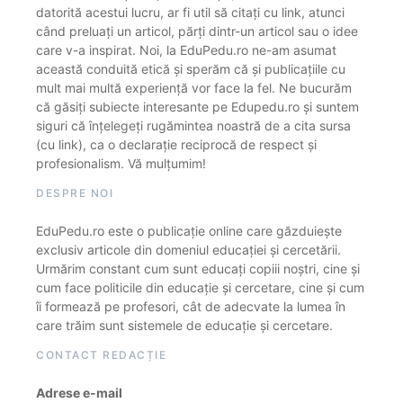
datorită acestui lucru, ar fi util să citați cu link, atunci
când preluați un articol, părți dintr-un articol sau o idee
care v-a inspirat. Noi, la EduPedu.ro ne-am asumat
această conduită etică și sperăm că și publicațiile cu
mult mai multă experiență vor face la fel. Ne bucurăm
că găsiți subiecte interesante pe Edupedu.ro și suntem
siguri că înțelegeți rugămintea noastră de a cita sursa
(cu link), ca o declarație reciprocă de respect și
profesionalism. Vă mulțumim!
DESPRE NOI
EduPedu.ro este o publicație online care găzduiește
exclusiv articole din domeniul educației și cercetării.
Urmărim constant cum sunt educați copiii noștri, cine și
cum face politicile din educație și cercetare, cine și cum
îi formează pe profesori, cât de adecvate la lumea în
care trăim sunt sistemele de educație și cercetare.
CONTACT REDACȚIE
Adrese e-mail