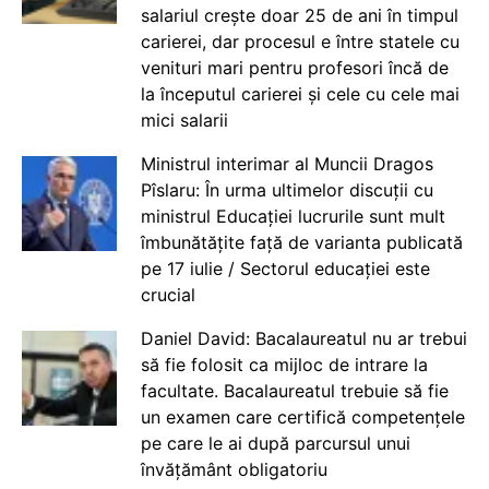
salariul crește doar 25 de ani în timpul
carierei, dar procesul e între statele cu
venituri mari pentru profesori încă de
la începutul carierei și cele cu cele mai
mici salarii
Ministrul interimar al Muncii Dragos
Pîslaru: În urma ultimelor discuții cu
ministrul Educației lucrurile sunt mult
îmbunătățite față de varianta publicată
pe 17 iulie / Sectorul educației este
crucial
Daniel David: Bacalaureatul nu ar trebui
să fie folosit ca mijloc de intrare la
facultate. Bacalaureatul trebuie să fie
un examen care certifică competențele
pe care le ai după parcursul unui
învățământ obligatoriu