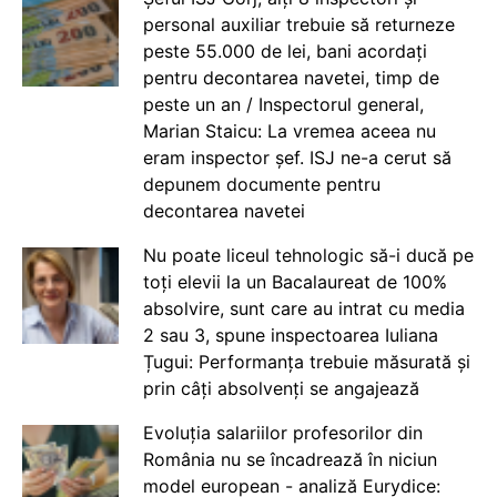
personal auxiliar trebuie să returneze
peste 55.000 de lei, bani acordați
pentru decontarea navetei, timp de
peste un an / Inspectorul general,
Marian Staicu: La vremea aceea nu
eram inspector șef. ISJ ne-a cerut să
depunem documente pentru
decontarea navetei
Nu poate liceul tehnologic să-i ducă pe
toți elevii la un Bacalaureat de 100%
absolvire, sunt care au intrat cu media
2 sau 3, spune inspectoarea Iuliana
Țugui: Performanța trebuie măsurată și
prin câți absolvenți se angajează
Evoluția salariilor profesorilor din
România nu se încadrează în niciun
model european - analiză Eurydice: