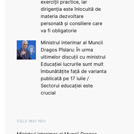
exerciții practice, iar
dirigenția este înlocuită de
materia dezvoltare
personală și consiliere care
va fi obligatorie
Ministrul interimar al Muncii
Dragos Pîslaru: În urma
ultimelor discuții cu ministrul
Educației lucrurile sunt mult
îmbunătățite față de varianta
publicată pe 17 iulie /
Sectorul educației este
crucial
CELE MAI NOI