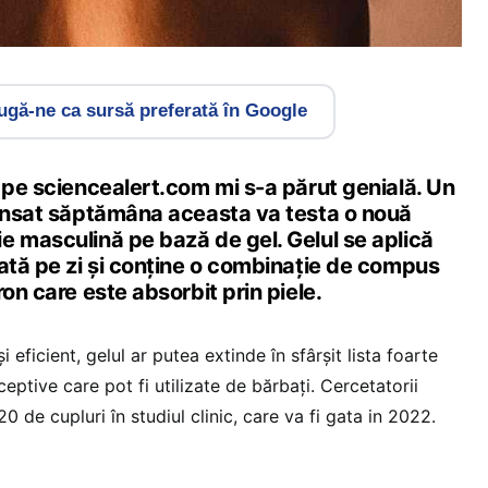
gă-ne ca sursă preferată în Google
 pe sciencealert.com mi s-a părut genială. Un
lansat săptămâna aceasta va testa o nouă
e masculină pe bază de gel. Gelul se aplică
dată pe zi și conține o combinație de compus
ron care este absorbit prin piele.
eficient, gelul ar putea extinde în sfârșit lista foarte
eptive care pot fi utilizate de bărbați. Cercetatorii
0 de cupluri în studiul clinic, care va fi gata in 2022.