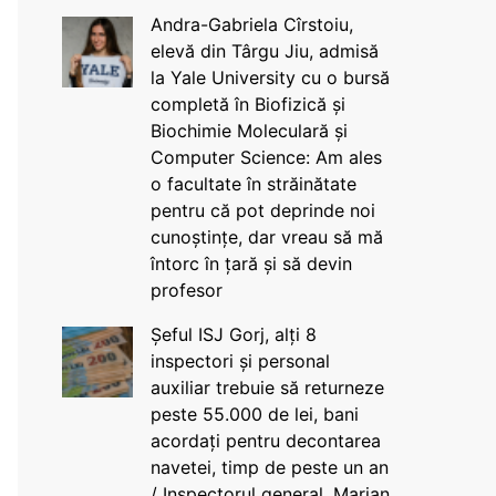
Andra-Gabriela Cîrstoiu,
elevă din Târgu Jiu, admisă
la Yale University cu o bursă
completă în Biofizică și
Biochimie Moleculară și
Computer Science: Am ales
o facultate în străinătate
pentru că pot deprinde noi
cunoștințe, dar vreau să mă
întorc în țară și să devin
profesor
Șeful ISJ Gorj, alți 8
inspectori și personal
auxiliar trebuie să returneze
peste 55.000 de lei, bani
acordați pentru decontarea
navetei, timp de peste un an
/ Inspectorul general, Marian