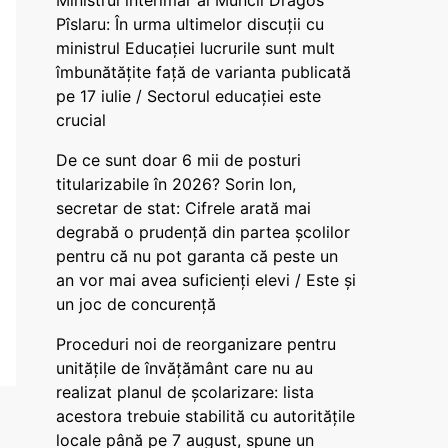
Ministrul interimar al Muncii Dragos
Pîslaru: În urma ultimelor discuții cu
ministrul Educației lucrurile sunt mult
îmbunătățite față de varianta publicată
pe 17 iulie / Sectorul educației este
crucial
De ce sunt doar 6 mii de posturi
titularizabile în 2026? Sorin Ion,
secretar de stat: Cifrele arată mai
degrabă o prudență din partea școlilor
pentru că nu pot garanta că peste un
an vor mai avea suficienți elevi / Este și
un joc de concurență
Proceduri noi de reorganizare pentru
unitățile de învățământ care nu au
realizat planul de școlarizare: lista
acestora trebuie stabilită cu autoritățile
locale până pe 7 august, spune un