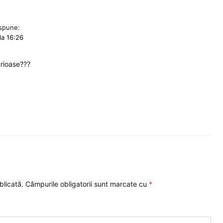
spune:
la 16:26
urioase???
blicată.
Câmpurile obligatorii sunt marcate cu
*