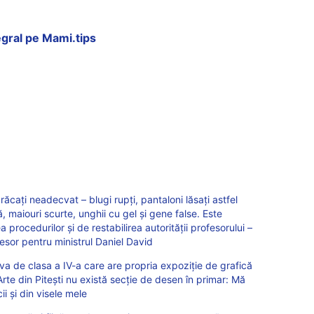
tegral pe Mami.tips
răcați neadecvat – blugi rupți, pantaloni lăsați astfel
ă, maiouri scurte, unghii cu gel și gene false. Este
 procedurilor și de restabilirea autorității profesorului –
esor pentru ministrul Daniel David
va de clasa a IV-a care are propria expoziție de grafică
 Arte din Pitești nu există secție de desen în primar: Mă
ii și din visele mele