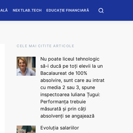
OALĂ
NEXTLAB.TECH
EDUCAȚIE FINANCIARĂ
CELE MAI CITITE ARTICOLE
Nu poate liceul tehnologic
să-i ducă pe toți elevii la un
Bacalaureat de 100%
absolvire, sunt care au intrat
cu media 2 sau 3, spune
inspectoarea Iuliana Țugui:
Performanța trebuie
măsurată și prin câți
absolvenți se angajează
Evoluția salariilor