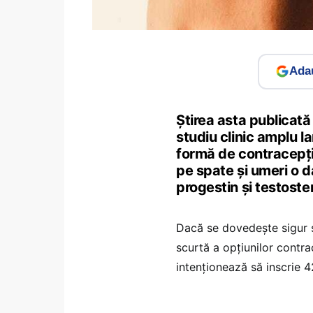
Adau
Știrea asta publicată
studiu clinic amplu 
formă de contracepți
pe spate și umeri o 
progestin și testoste
Dacă se dovedește sigur și 
scurtă a opțiunilor contrac
intenționează să inscrie 42