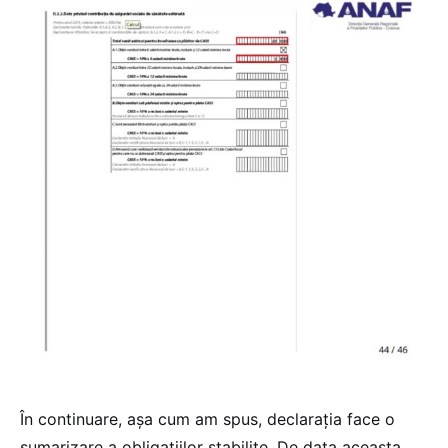
În continuare, așa cum am spus, declarația face o
sumarizare a obligațiilor stabilite. De data aceasta,