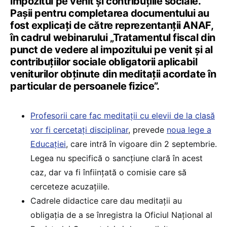
impozitul pe venit şi contribuţiile sociale.
Pașii pentru completarea documentului au
fost explicați de către reprezentanții ANAF,
în cadrul webinarului „Tratamentul fiscal din
punct de vedere al impozitului pe venit şi al
contribuţiilor sociale obligatorii aplicabil
veniturilor obţinute din meditaţii acordate în
particular de persoanele fizice”.
Profesorii care fac meditații cu elevii de la clasă
vor fi cercetați disciplinar
, prevede
noua lege a
Educației
, care intră în vigoare din 2 septembrie.
Legea nu specifică o sancțiune clară în acest
caz, dar va fi înființată o comisie care să
cerceteze acuzațiile.
Cadrele didactice care dau meditații au
obligația de a se înregistra la Oficiul Național al