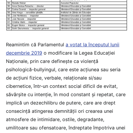
Reamintim că Parlamentul
a votat la începutul lunii
decembrie 2019
o modificare la Legea Educaţiei
Naționale, prin care defineşte ca violenţă
psihologică-bullyingul, care este acţiunea sau seria
de acţiuni fizice, verbale, relaţionale si/sau
cibernetice, într-un context social dificil de evitat,
săvârşite cu intenţie, în mod constant şi repetat, care
implică un dezechilibru de putere, care are drept
consecinţă atingerea demnităţii ori crearea unei
atmosfere de intimidare, ostile, degradante,
umilitoare sau ofensatoare, îndreptate împotriva unei