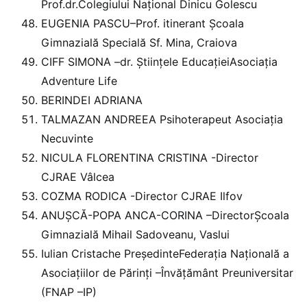
Prof.dr.Colegiului Național Dinicu Golescu
EUGENIA PASCU–Prof. itinerant Școala
Gimnazială Specială Sf. Mina, Craiova
CIFF SIMONA –dr. Științele EducațieiAsociația
Adventure Life
BERINDEI ADRIANA
TALMAZAN ANDREEA Psihoterapeut Asociația
Necuvinte
NICULA FLORENTINA CRISTINA -Director
CJRAE Vâlcea
COZMA RODICA -Director CJRAE Ilfov
ANUȘCĂ-POPA ANCA-CORINA –DirectorȘcoala
Gimnazială Mihail Sadoveanu, Vaslui
Iulian Cristache PreședinteFederația Națională a
Asociațiilor de Părinți –Învățământ Preuniversitar
(FNAP –IP)