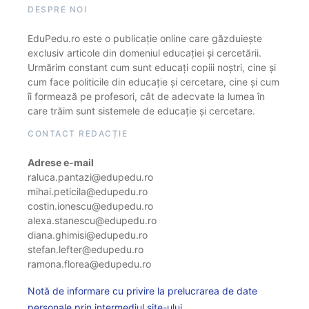
DESPRE NOI
EduPedu.ro este o publicație online care găzduiește
exclusiv articole din domeniul educației și cercetării.
Urmărim constant cum sunt educați copiii noștri, cine și
cum face politicile din educație și cercetare, cine și cum
îi formează pe profesori, cât de adecvate la lumea în
care trăim sunt sistemele de educație și cercetare.
CONTACT REDACȚIE
Adrese e-mail
raluca.pantazi@edupedu.ro
mihai.peticila@edupedu.ro
costin.ionescu@edupedu.ro
alexa.stanescu@edupedu.ro
diana.ghimisi@edupedu.ro
stefan.lefter@edupedu.ro
ramona.florea@edupedu.ro
Notă de informare cu privire la prelucrarea de date
personale prin intermediul site-ului