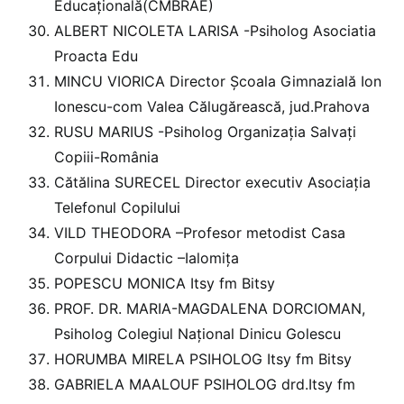
Educațională(CMBRAE)
ALBERT NICOLETA LARISA -Psiholog Asociatia
Proacta Edu
MINCU VIORICA Director Școala Gimnazială Ion
Ionescu-com Valea Călugărească, jud.Prahova
RUSU MARIUS -Psiholog Organizația Salvați
Copiii-România
Cătălina SURECEL Director executiv Asociația
Telefonul Copilului
VILD THEODORA –Profesor metodist Casa
Corpului Didactic –Ialomița
POPESCU MONICA Itsy fm Bitsy
PROF. DR. MARIA-MAGDALENA DORCIOMAN,
Psiholog Colegiul Național Dinicu Golescu
HORUMBA MIRELA PSIHOLOG Itsy fm Bitsy
GABRIELA MAALOUF PSIHOLOG drd.Itsy fm