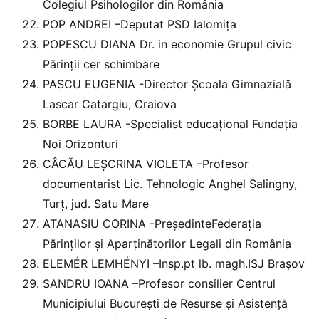
Colegiul Psihologilor din România
POP ANDREI –Deputat PSD Ialomița
POPESCU DIANA Dr. in economie Grupul civic
Părinții cer schimbare
PASCU EUGENIA -Director Școala Gimnazială
Lascar Catargiu, Craiova
BORBE LAURA -Specialist educațional Fundația
Noi Orizonturi
CÂCĂU LEȘCRINA VIOLETA –Profesor
documentarist Lic. Tehnologic Anghel Salingny,
Turț, jud. Satu Mare
ATANASIU CORINA -PreședinteFederația
Părinților și Aparținătorilor Legali din România
ELEMÉR LEMHÉNYI –Insp.pt lb. magh.ISJ Brașov
SANDRU IOANA –Profesor consilier Centrul
Municipiului București de Resurse și Asistență