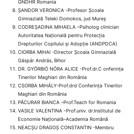
GNDHR Romania
ȘANDOR VERONICA -Profesor Școala
Gimnazială Teleki Domokos, jud Mureș
CODREȘADINA MIHAELA –Psiholog clinician
Autoritatea Națională pentru Protecția
Drepturilor Copilului și Adopție (ANDPDCA)
CIORBA MIHAI -Director Școala Gimnazială
Gáspár András, Bihor
DR. GYÖRBIÓ NÓRA ALICE -Prof.dr.C onferința
Tinerilor Maghiari din România
CSORBA MIHÁLY-Prof.drd Conferința Tinerilor
Maghiari din România
PĂCURAR BIANCA –Prof.Teach for Romania
VASILE VALENTINA –Prof.univ. dr.Institutul de
Economie Națională–Academia Română
NEACȘU DRAGOȘ CONSTANTIN -Membru