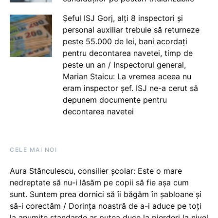
Șeful ISJ Gorj, alți 8 inspectori și
personal auxiliar trebuie să returneze
peste 55.000 de lei, bani acordați
pentru decontarea navetei, timp de
peste un an / Inspectorul general,
Marian Staicu: La vremea aceea nu
eram inspector șef. ISJ ne-a cerut să
depunem documente pentru
decontarea navetei
CELE MAI NOI
Aura Stănculescu, consilier școlar: Este o mare
nedreptate să nu-i lăsăm pe copii să fie așa cum
sunt. Suntem prea dornici să îi băgăm în șabloane și
să-i corectăm / Dorința noastră de a-i aduce pe toți
la anumite standarde ar putea duce la pierderi la nivel