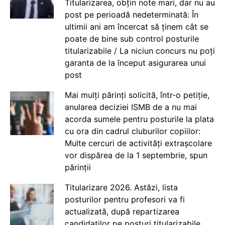
Titularizarea, obțin note mari, dar nu au
post pe perioadă nedeterminată: În
ultimii ani am încercat să ținem cât se
poate de bine sub control posturile
titularizabile / La niciun concurs nu poți
garanta de la început asigurarea unui
post
Mai mulți părinți solicită, într-o petiție,
anularea deciziei ISMB de a nu mai
acorda sumele pentru posturile la plata
cu ora din cadrul cluburilor copiilor:
Multe cercuri de activități extrașcolare
vor dispărea de la 1 septembrie, spun
părinții
Titularizare 2026. Astăzi, lista
posturilor pentru profesori va fi
actualizată, după repartizarea
candidaților pe posturi titularizabile