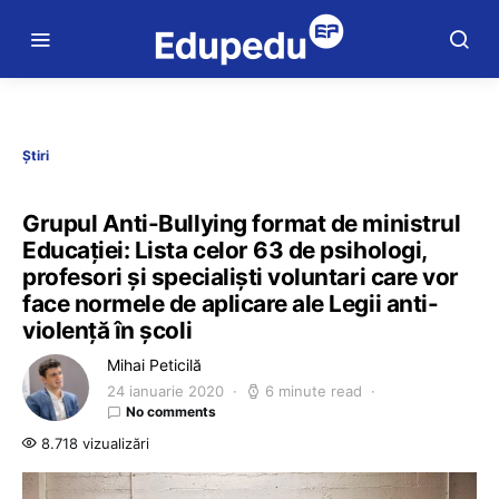
Știri
Grupul Anti-Bullying format de ministrul
Educației: Lista celor 63 de psihologi,
profesori și specialiști voluntari care vor
face normele de aplicare ale Legii anti-
violență în școli
Mihai Peticilă
24 ianuarie 2020
6 minute read
No comments
8.718 vizualizări