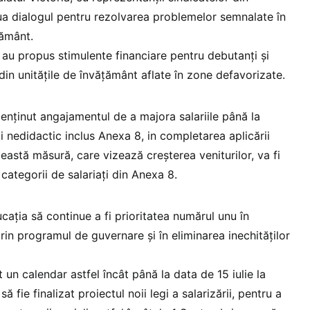
ua dialogul pentru rezolvarea problemelor semnalate în
țământ.
 au propus stimulente financiare pentru debutanți și
 din unitățile de învățământ aflate în zone defavorizate.
enținut angajamentul de a majora salariile până la
i nedidactic inclus Anexa 8, in completarea aplicării
Această măsură, care vizează creșterea veniturilor, va fi
 categorii de salariați din Anexa 8.
ația să continue a fi prioritatea numărul unu în
prin programul de guvernare și în eliminarea inechităților
 un calendar astfel încât până la data de 15 iulie la
să fie finalizat proiectul noii legi a salarizării, pentru a