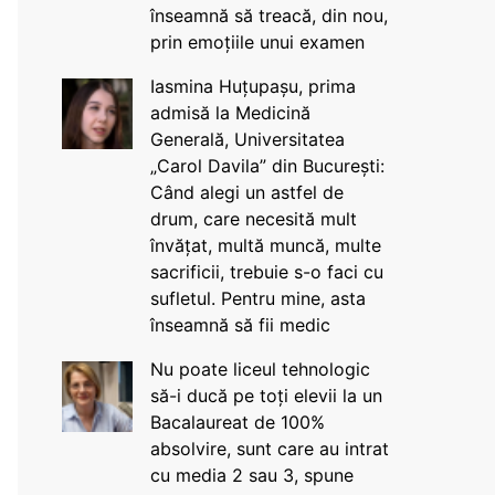
înseamnă să treacă, din nou,
prin emoțiile unui examen
Iasmina Huțupașu, prima
admisă la Medicină
Generală, Universitatea
„Carol Davila” din București:
Când alegi un astfel de
drum, care necesită mult
învățat, multă muncă, multe
sacrificii, trebuie s-o faci cu
sufletul. Pentru mine, asta
înseamnă să fii medic
Nu poate liceul tehnologic
să-i ducă pe toți elevii la un
Bacalaureat de 100%
absolvire, sunt care au intrat
cu media 2 sau 3, spune