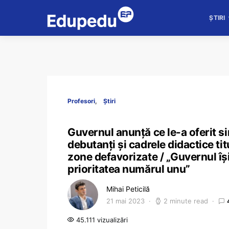
ȘTIRI
Profesori
Știri
Guvernul anunță ce le-a oferit si
debutanți și cadrele didactice tit
zone defavorizate / „Guvernul îș
prioritatea numărul unu”
Mihai Peticilă
21 mai 2023
2 minute read
45.111 vizualizări