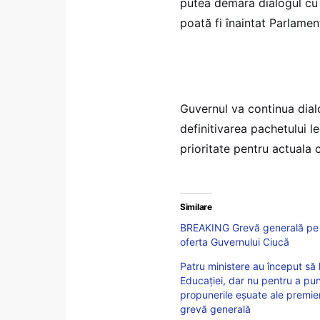
putea demara dialogul cu p
poată fi înaintat Parlame
Guvernul va continua dialo
definitivarea pachetului l
prioritate pentru actuala 
Similare
BREAKING Grevă generală pe te
oferta Guvernului Ciucă
Patru ministere au început să 
Educației, dar nu pentru a pune
propunerile eșuate ale premieru
grevă generală