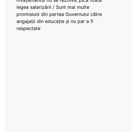
învățământul nu se rezolvă, pică toată
legea salarizării / Sunt mai multe
promisiuni din partea Guvernului către
angajații din educație și nu par a fi
respectate