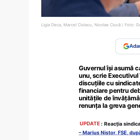
Ligia Deca, Marcel Ciolacu, Nicolae Ciucă / Foto: G
Adau
Guvernul își asumă ca
unu, scrie Executivul
discuțiile cu sindicat
financiare pentru deb
unitățile de învățămâ
renunța la greva gene
UPDATE
:
Reacția sindic
– Marius Nistor, FSE, dup