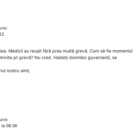
une:
:22
tea. Medicii au reușit fără prea multă grevă. Cum să fie momentul
trivite pt grevă? Nu cred. Haideți domnilor guvernanți, se
ul nostru simț.
une:
 la 08:36