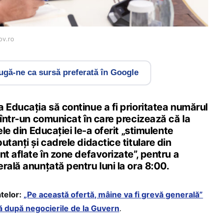
ov.ro
gă-ne ca sursă preferată în Google
 Educația să continue a fi prioritatea numărul
 într-un comunicat în care precizează că la
ele din Educației le-a oferit „stimulente
utanți și cadrele didactice titulare din
nt aflate în zone defavorizate”, pentru a
rală anunțată pentru luni la ora 8:00.
atelor:
„Pe această ofertă, mâine va fi grevă generală”
ă după negocierile de la Guvern
.