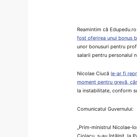
Reamintim că Edupedu.ro 
fost oferirea unui bonus b
unor bonusuri pentru profe
salarii pentru personalul 
Nicolae Ciucă
le-ar fi rep
moment pentru grevă, cân
la instabilitate, conform 
Comunicatul Guvernului:
„Prim-ministrul Nicolae-I
Ciolacu, s-au întâlnit, la 