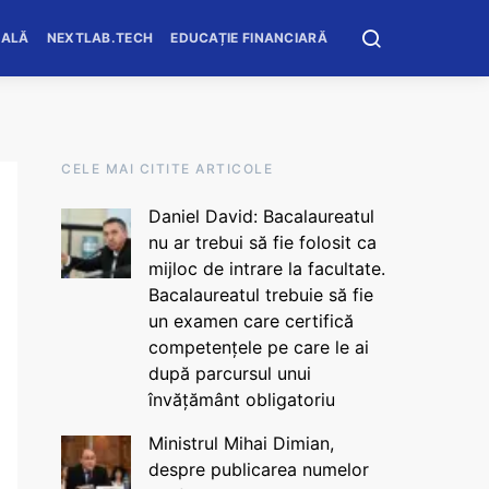
OALĂ
NEXTLAB.TECH
EDUCAȚIE FINANCIARĂ
CELE MAI CITITE ARTICOLE
Daniel David: Bacalaureatul
nu ar trebui să fie folosit ca
mijloc de intrare la facultate.
Bacalaureatul trebuie să fie
un examen care certifică
competențele pe care le ai
după parcursul unui
învățământ obligatoriu
Ministrul Mihai Dimian,
despre publicarea numelor