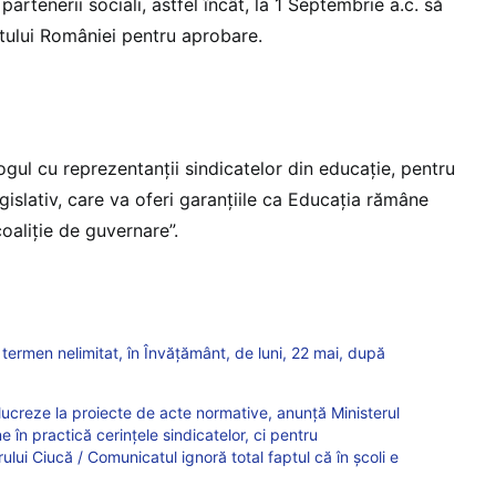
artenerii sociali, astfel încât, la 1 Septembrie a.c. să
ntului României pentru aprobare.
gul cu reprezentanții sindicatelor din educație, pentru
egislativ, care va oferi garanțiile ca Educația rămâne
coaliție de guvernare”.
rmen nelimitat, în Învățământ, de luni, 22 mai, după
lucreze la proiecte de acte normative, anunță Ministerul
 în practică cerințele sindicatelor, ci pentru
lui Ciucă / Comunicatul ignoră total faptul că în școli e