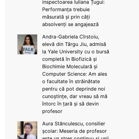
inspectoarea Iuliana Țugui:
Performanța trebuie
măsurată și prin câți
absolvenți se angajează
Andra-Gabriela Cîrstoiu,
elevă din Târgu Jiu, admisă
la Yale University cu o bursă
completă în Biofizică și
Biochimie Moleculară și
Computer Science: Am ales
o facultate în străinătate
pentru că pot deprinde noi
cunoștințe, dar vreau să mă
întorc în țară și să devin
profesor
Aura Stănculescu, consilier
școlar: Meseria de profesor
este un stres continuu și unii