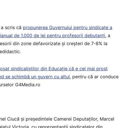
a scris că
propunerea Guvernului pentru sindicate a
ianual de 1.000 de lei pentru profesorii debutanți
, a
sorii din zone defavorizate și creșteri de 7-8% la
nedidactic.
roșat sindicaliștilor din Educație că e cel mai prost
d se schimbă un guvern cu altul
, pentru că ar conduce
surselor G4Media.ro
onel Ciucă și președintele Camerei Deputaților, Marcel
Palatul Victoria, cu reprezentanții sindicatelor din