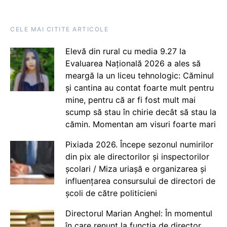
CELE MAI CITITE ARTICOLE
Elevă din rural cu media 9.27 la
Evaluarea Națională 2026 a ales să
meargă la un liceu tehnologic: Căminul
și cantina au contat foarte mult pentru
mine, pentru că ar fi fost mult mai
scump să stau în chirie decât să stau la
cămin. Momentan am visuri foarte mari
Pixiada 2026. Începe sezonul numirilor
din pix ale directorilor și inspectorilor
școlari / Miza uriașă e organizarea și
influențarea consursului de directori de
școli de către politicieni
Directorul Marian Anghel: În momentul
în care renunț la funcția de director,