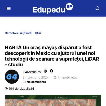
Cercetare și Știință
Știri
HARTĂ Un oraș mayaș dispărut a fost
descoperit în Mexic cu ajutorul unei noi
tehnologii de scanare a suprafeței, LiDAR
– studiu
G4Media.ro
3 noiembrie 2024
1 minute read
No comments
194 de vizualizări