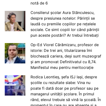
notă de 6
Consilierul școlar Aura Stănculescu,
despre presiunea notelor: Părinții se
laudă cu premiile copiilor pe rețelele
sociale. Ce simt copiii lor când părinții
pun aceste postări? Ar trebui întrebați
Op-Ed Viorel Cărămizaru, profesor de
istorie: De trei ani, titularizarea îmi
blochează cariera, deși sunt muzeograf
și am promovat Definitivatul cu 8,74.
Manifestul meu pentru meritocrație
Rodica Leontieș, șefa ISJ Iași, despre
școlile cu rezultate slabe: Vina nu
poate fi dată doar pe profesor sau pe
managerul unității școlare. În primul
rând, elevul trebuie să vină la școală. În
momentul în care nu are absențe și a